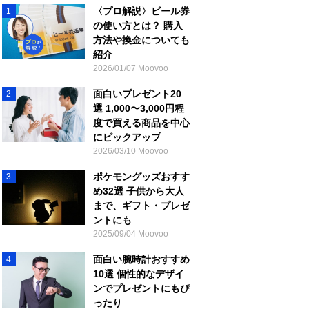
〈プロ解説〉ビール券
1
の使い方とは？ 購入
方法や換金についても
紹介
2026/01/07 Moovoo
面白いプレゼント20
2
選 1,000〜3,000円程
度で買える商品を中心
にピックアップ
2026/03/10 Moovoo
ポケモングッズおすす
3
め32選 子供から大人
まで、ギフト・プレゼ
ントにも
2025/09/04 Moovoo
面白い腕時計おすすめ
4
10選 個性的なデザイ
ンでプレゼントにもぴ
ったり