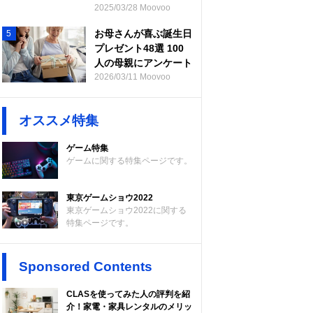
2025/03/28 Moovoo
お母さんが喜ぶ誕生日
5
プレゼント48選 100
人の母親にアンケート
2026/03/11 Moovoo
オススメ特集
ゲーム特集
ゲームに関する特集ページです。
東京ゲームショウ2022
東京ゲームショウ2022に関する
特集ページです。
Sponsored Contents
CLASを使ってみた人の評判を紹
介！家電・家具レンタルのメリッ