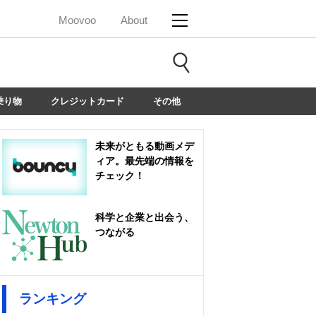
Moovoo
About
乗り物
クレジットカード
その他
未来がともる動画メデ
ィア。最先端の情報を
チェック！
科学と企業と出会う、
つながる
ランキング