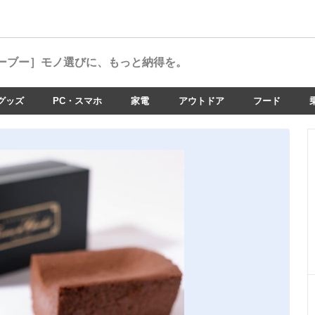
ーブー］
モノ選びに、もっと納得を。
グッズ
PC・スマホ
家電
アウトドア
フード