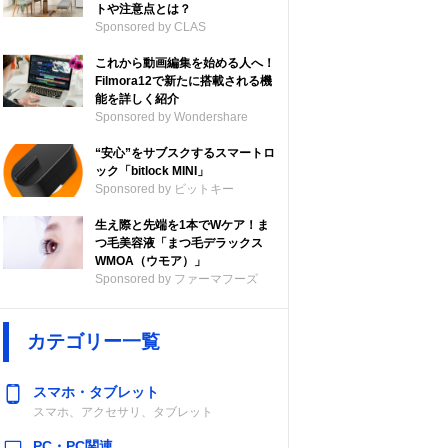
トや注意点とは？
Sponsored by CLAS
これから動画編集を始める人へ！
Filmora12で新たに搭載される機
能を詳しく紹介
Sponsored by Wondershare
“安心”をサブスクするスマートロ
ック「bitlock MINI」
Sponsored by ビットキー
生え際と先端を1本でWケア！ま
つ毛美容液「まつ毛デラックス
WMOA（ウモア）」
Sponsored by ファーマフーズ
カテゴリー一覧
スマホ・タブレット
スマホ、アクセサリ、タブレット
PC・PC関連