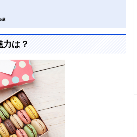
5選
魅力は？