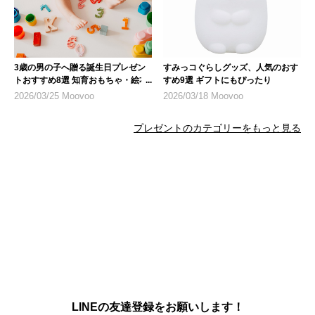
3歳の男の子へ贈る誕生日プレゼン
すみっコぐらしグッズ、人気のおす
トおすすめ8選 知育おもちゃ・絵本
すめ9選 ギフトにもぴったり
を厳選
2026/03/25 Moovoo
2026/03/18 Moovoo
プレゼントのカテゴリーをもっと見る
LINEの友達登録をお願いします！