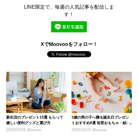
LINE限定で、毎週の人気記事を配信しま
す！
XでMoovooをフォロー！
新生活のプレゼント15選 もらって
3歳の男の子へ贈る誕生日プレゼン
嬉しい便利グッズと選び方
トおすすめ8選 知育おもちゃ・絵本
を厳選
2026/03/25 Moovoo
2026/03/25 Moovoo