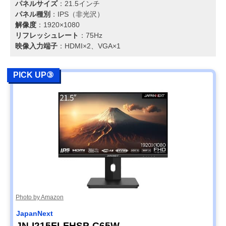
パネルサイズ
：21.5インチ
パネル種別
：IPS（非光沢）
解像度
：1920×1080
リフレッシュレート
：75Hz
映像入力端子
：HDMI×2、VGA×1
PICK UP③
Photo by Amazon
JapanNext
JN-I215FLFHSP-C65W