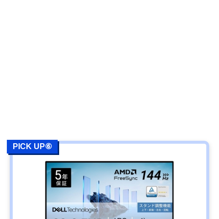
PICK UP⑥