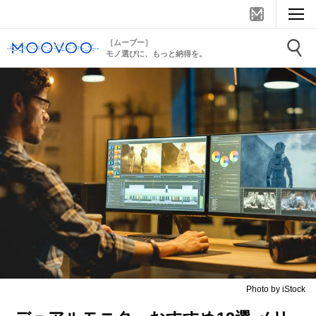
［ムーブー］
モノ選びに、もっと納得を。
Photo by iStock