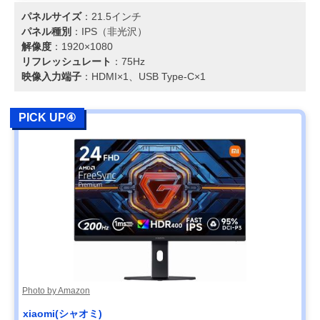
パネルサイズ
：21.5インチ
パネル種別
：IPS（非光沢）
解像度
：1920×1080
リフレッシュレート
：75Hz
映像入力端子
：HDMI×1、USB Type-C×1
PICK UP④
Photo by Amazon
xiaomi(シャオミ)