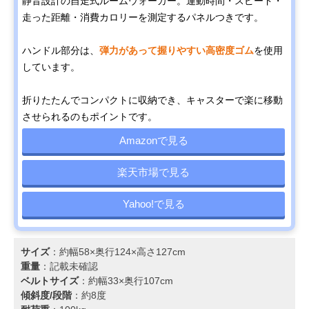
静音設計の自走式ルームウォーカー。運動時間・スピード・
走った距離・消費カロリーを測定するパネルつきです。
ハンドル部分は、
弾力があって握りやすい高密度ゴム
を使用
しています。
折りたたんでコンパクトに収納でき、キャスターで楽に移動
させられるのもポイントです。
Amazonで見る
楽天市場で見る
Yahoo!で見る
サイズ
：約幅58×奥行124×高さ127cm
重量
：記載未確認
ベルトサイズ
：約幅33×奥行107cm
傾斜度/段階
：約8度