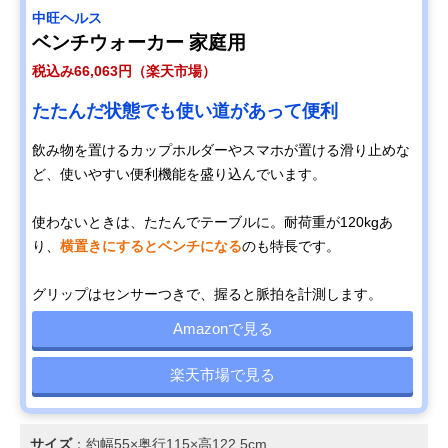
中旺ヘルス
ベンチウォーカー 家庭用
税込み66,063円（楽天市場）
たたんだ状態でも使い道があって便利
飲み物を置けるカップホルダーやスマホが置ける滑り止めな
ど、使いやすい便利機能を盛り込んでいます。
使わないときは、たたんでテーブルに。耐荷重が120kgあ
り、
横置きにするとベンチになる
のも特長です。
グリップはセンサーつきで、握ると脈拍を計測します。
Amazonで見る
楽天市場で見る
サイズ
：約幅55×奥行115×高122.5cm