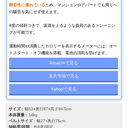
静音性に優れている
ため、マンションやアパートでも周りへ
の騒音を気にせず使えます。
8度の傾斜つきで、坂道を上るような負荷のあるトレーニン
グが可能です。
運動時間や消費したカロリーを表示するメーターには、オー
トスタート・オフ機能を搭載。電池の消耗を防げます。
Amazonで見る
楽天市場で見る
Yahoo!で見る
サイズ
：幅53×奥行87×高さ94.5cm
本体重量
：14kg
ベルトサイズ
：幅27×奥行75cm
傾斜度/段階
：約8度/固定