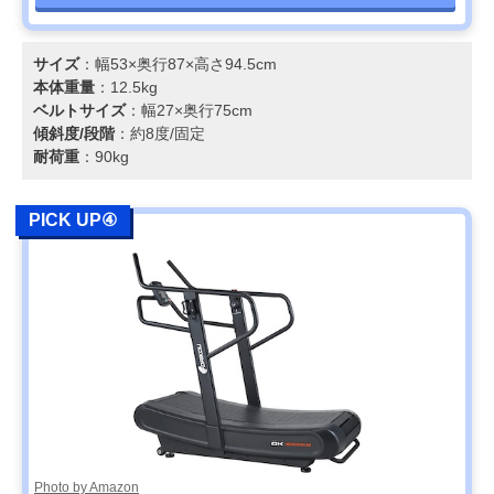
サイズ
：幅53×奥行87×高さ94.5cm
本体重量
：12.5kg
ベルトサイズ
：幅27×奥行75cm
傾斜度/段階
：約8度/固定
耐荷重
：90kg
PICK UP④
Photo by Amazon