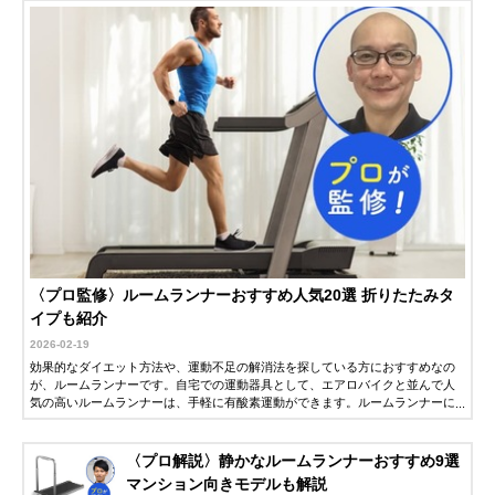
〈プロ監修〉ルームランナーおすすめ人気20選 折りたたみタ
イプも紹介
2026-02-19
効果的なダイエット方法や、運動不足の解消法を探している方におすすめなの
が、ルームランナーです。自宅での運動器具として、エアロバイクと並んで人
気の高いルームランナーは、手軽に有酸素運動ができます。ルームランナーに
は、マンションなどで使いやすい静音性に優れたモデルや、傾斜をつけてより
負荷を上げたトレーニングができるモデルなど、さまざまです。この記事で
は、フィットネスクラブで指導歴30年以上の野上鉄夫さん監修にのもと、ルー
〈プロ解説〉静かなルームランナーおすすめ9選
ムランナーの選び方とおすすめ商品を紹介します。
マンション向きモデルも解説