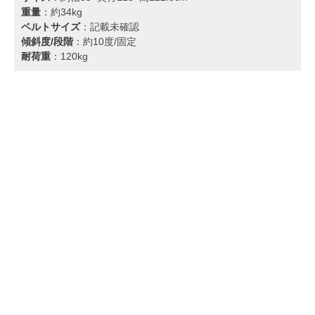
重量
：約34kg
ベルトサイズ
：記載未確認
傾斜度/段階
：約10度/固定
耐荷重
：120kg