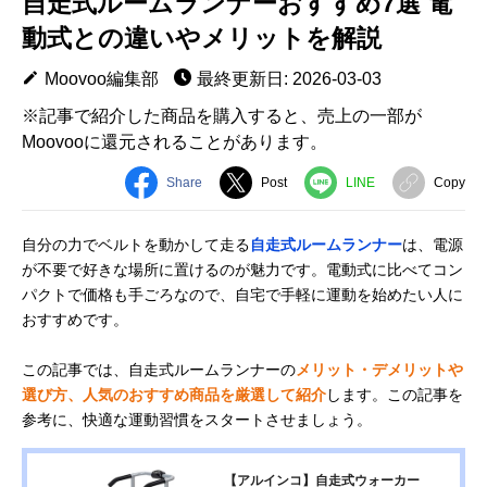
自走式ルームランナーおすすめ7選 電
動式との違いやメリットを解説
Moovoo編集部
最終更新日: 2026-03-03
※記事で紹介した商品を購入すると、売上の一部が
Moovooに還元されることがあります。
Share
Post
LINE
Copy
自分の力でベルトを動かして走る
自走式ルームランナー
は、電源
が不要で好きな場所に置けるのが魅力です。電動式に比べてコン
パクトで価格も手ごろなので、自宅で手軽に運動を始めたい人に
おすすめです。
この記事では、自走式ルームランナーの
メリット・デメリットや
選び方、人気のおすすめ商品を厳選して紹介
します。この記事を
参考に、快適な運動習慣をスタートさせましょう。
【アルインコ】自走式ウォーカー