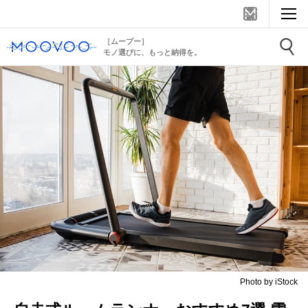
［ムーブー］
モノ選びに、もっと納得を。
Photo by iStock