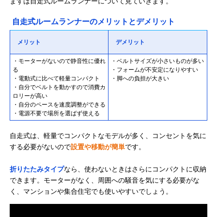
まずは自走式ルームランナーについて見ていきます。
自走式ルームランナーのメリットとデメリット
メリット
デメリット
・モーターがないので静音性に優れ
・ベルトサイズが小さいものが多い
る
・フォームが不安定になりやすい
・電動式に比べて軽量コンパクト
・脚への負担が大きい
・自分でベルトを動かすので消費カ
ロリーが高い
・自分のペースを速度調整ができる
・電源不要で場所を選ばず使える
自走式は、軽量でコンパクトなモデルが多く、コンセントを気に
する必要がないので
設置や移動が簡単
です。
折りたたみタイプ
なら、使わないときはさらにコンパクトに収納
できます。モーターがなく、周囲への騒音を気にする必要がな
く、マンションや集合住宅でも使いやすいでしょう。