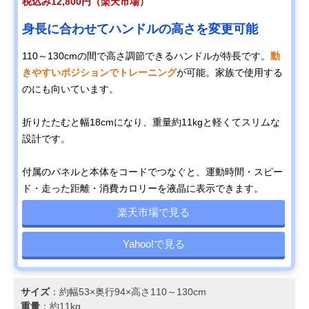
税込み12,800円（楽天市場）
身長に合わせてハンドルの高さを変更可能
110～130cmの間で高さ調節できるハンドルが特長です。
動
きやすいポジションでトレーニング
が可能。家族で使用する
のにも向いています。
折りたたむと幅18cmになり、重量約11kgと軽くてスリムな
設計です。
付属のパネルと本体をコードでつなぐと、運動時間・スピー
ド・走った距離・消費カロリーを液晶に表示できます。
楽天市場で見る
Yahoo!で見る
サイズ
：約幅53×奥行94×高さ110～130cm
重量
：約11kg