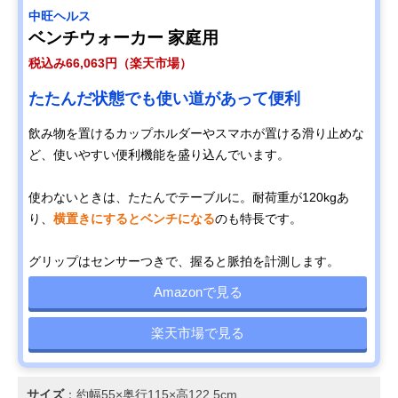
中旺ヘルス
ベンチウォーカー 家庭用
税込み66,063円（楽天市場）
たたんだ状態でも使い道があって便利
飲み物を置けるカップホルダーやスマホが置ける滑り止めな
ど、使いやすい便利機能を盛り込んでいます。
使わないときは、たたんでテーブルに。耐荷重が120kgあ
り、
横置きにするとベンチになる
のも特長です。
グリップはセンサーつきで、握ると脈拍を計測します。
Amazonで見る
楽天市場で見る
サイズ
：約幅55×奥行115×高122.5cm