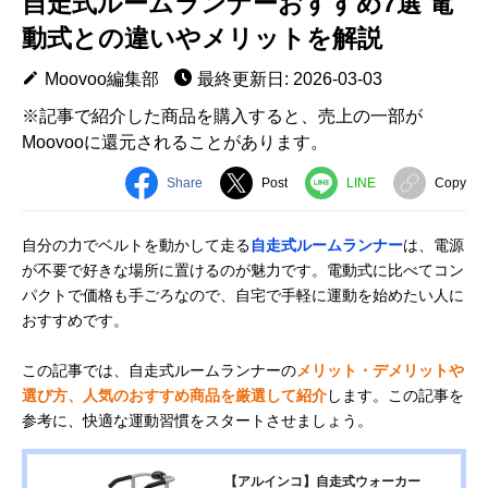
自走式ルームランナーおすすめ7選 電
動式との違いやメリットを解説
Moovoo編集部
最終更新日: 2026-03-03
※記事で紹介した商品を購入すると、売上の一部が
Moovooに還元されることがあります。
Share
Post
LINE
Copy
自分の力でベルトを動かして走る
自走式ルームランナー
は、電源
が不要で好きな場所に置けるのが魅力です。電動式に比べてコン
パクトで価格も手ごろなので、自宅で手軽に運動を始めたい人に
おすすめです。
この記事では、自走式ルームランナーの
メリット・デメリットや
選び方、人気のおすすめ商品を厳選して紹介
します。この記事を
参考に、快適な運動習慣をスタートさせましょう。
【アルインコ】自走式ウォーカー