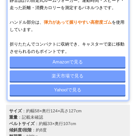
静音設計の自走式ルームウォーカー。運動時間・スピード・
走った距離・消費カロリーを測定するパネルつきです。
ハンドル部分は、
弾力があって握りやすい高密度ゴム
を使用
しています。
折りたたんでコンパクトに収納でき、キャスターで楽に移動
させられるのもポイントです。
Amazonで見る
楽天市場で見る
Yahoo!で見る
サイズ
：約幅58×奥行124×高さ127cm
重量
：記載未確認
ベルトサイズ
：約幅33×奥行107cm
傾斜度/段階
：約8度