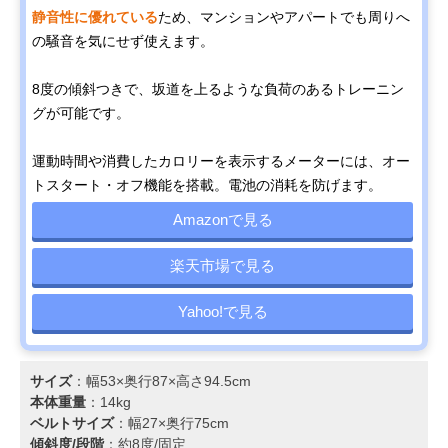
静音性に優れている
ため、マンションやアパートでも周りへ
の騒音を気にせず使えます。
8度の傾斜つきで、坂道を上るような負荷のあるトレーニン
グが可能です。
運動時間や消費したカロリーを表示するメーターには、オー
トスタート・オフ機能を搭載。電池の消耗を防げます。
Amazonで見る
楽天市場で見る
Yahoo!で見る
サイズ
：幅53×奥行87×高さ94.5cm
本体重量
：14kg
ベルトサイズ
：幅27×奥行75cm
傾斜度/段階
：約8度/固定