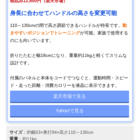
税込み12,800円（楽天市場）
身長に合わせてハンドルの高さを変更可能
110～130cmの間で高さ調節できるハンドルが特長です。
動
きやすいポジションでトレーニング
が可能。家族で使用する
のにも向いています。
折りたたむと幅18cmになり、重量約11kgと軽くてスリムな
設計です。
付属のパネルと本体をコードでつなぐと、運動時間・スピー
ド・走った距離・消費カロリーを液晶に表示できます。
楽天市場で見る
Yahoo!で見る
サイズ
：約幅53×奥行94×高さ110～130cm
重量
：約11kg