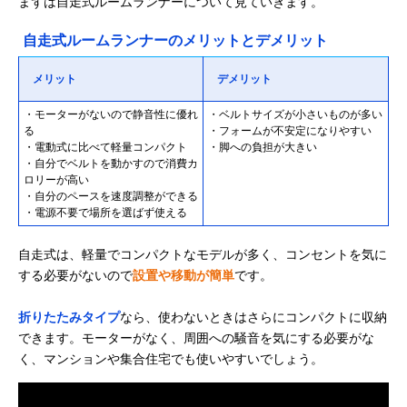
まずは自走式ルームランナーについて見ていきます。
自走式ルームランナーのメリットとデメリット
メリット
デメリット
・モーターがないので静音性に優れ
・ベルトサイズが小さいものが多い
る
・フォームが不安定になりやすい
・電動式に比べて軽量コンパクト
・脚への負担が大きい
・自分でベルトを動かすので消費カ
ロリーが高い
・自分のペースを速度調整ができる
・電源不要で場所を選ばず使える
自走式は、軽量でコンパクトなモデルが多く、コンセントを気に
する必要がないので
設置や移動が簡単
です。
折りたたみタイプ
なら、使わないときはさらにコンパクトに収納
できます。モーターがなく、周囲への騒音を気にする必要がな
く、マンションや集合住宅でも使いやすいでしょう。