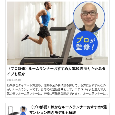
〈プロ監修〉ルームランナーおすすめ人気20選 折りたたみタ
イプも紹介
2026-02-19
効果的なダイエット方法や、運動不足の解消法を探している方におすすめなの
が、ルームランナーです。自宅での運動器具として、エアロバイクと並んで人
気の高いルームランナーは、手軽に有酸素運動ができます。ルームランナーに
は、マンションなどで使いやすい静音性に優れたモデルや、傾斜をつけてより
負荷を上げたトレーニングができるモデルなど、さまざまです。この記事で
は、フィットネスクラブで指導歴30年以上の野上鉄夫さん監修にのもと、ルー
〈プロ解説〉静かなルームランナーおすすめ9選
ムランナーの選び方とおすすめ商品を紹介します。
マンション向きモデルも解説