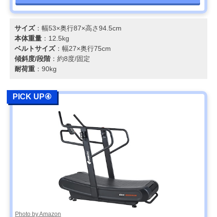
サイズ
：幅53×奥行87×高さ94.5cm
本体重量
：12.5kg
ベルトサイズ
：幅27×奥行75cm
傾斜度/段階
：約8度/固定
耐荷重
：90kg
PICK UP④
Photo by Amazon