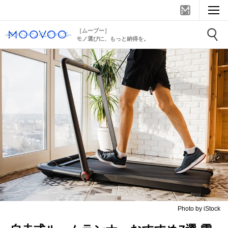
［ムーブー］
モノ選びに、もっと納得を。
Photo by iStock