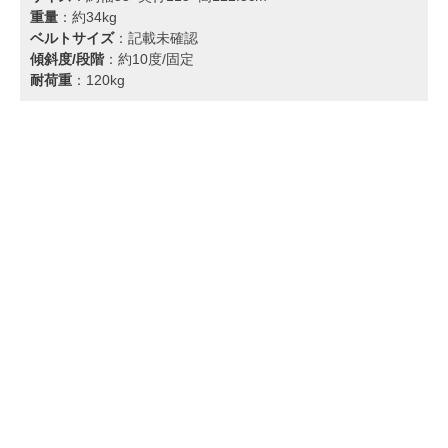
重量
：約34kg
ベルトサイズ
：記載未確認
傾斜度/段階
：約10度/固定
耐荷重
：120kg