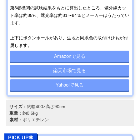
第3者機関の試験結果をもとに算出したところ、紫外線カッ
ト率は約85%、遮光率は約81〜84％とメーカーはうたってい
ます。
上下にボタンホールがあり、生地と同系色の取付けひもが付
属します。
Amazonで見る
楽天市場で見る
Yahoo!で見る
サイズ
：約幅400×高さ90cm
重量
：約0.6kg
素材
：ポリエチレン
PICK UP⑧