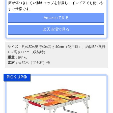
床が傷つきにくい脚キャップを付属し、インドアでも使いや
すい仕様です。
Amazonで見る
楽天市場で見る
サイズ
：約幅50×奥行40×高さ40cm（使用時）、約幅52×奥行
18×高さ11cm（収納時）
重量
：約4kg
素材
：天然木（ブナ材）他
PICK UP④