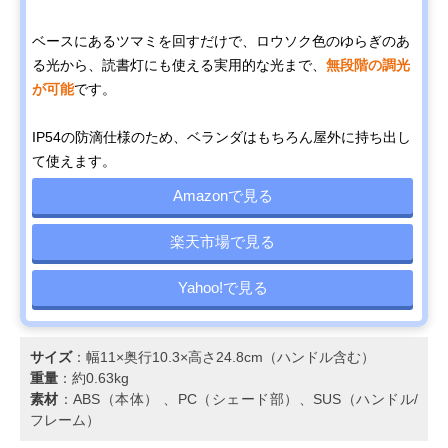
ベースにあるツマミを回すだけで、ロウソク色のゆらぎのあ
る光から、読書灯にも使える実用的な光まで、
無段階の調光
が可能
です。
IP54の防滴仕様のため、ベランダはもちろん屋外に持ち出し
て使えます。
Amazonで見る
楽天市場で見る
Yahoo!で見る
サイズ
：幅11×奥行10.3×高さ24.8cm（ハンドル含む）
重量
：約0.63kg
素材
：ABS（本体） 、PC（シェード部）、SUS（ハンドル/
フレーム）