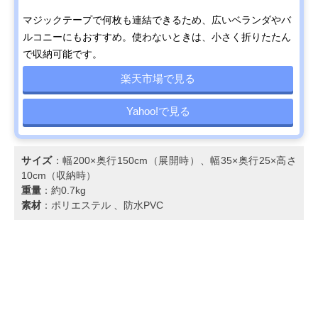
マジックテープで何枚も連結できるため、広いベランダやバ
ルコニーにもおすすめ。使わないときは、小さく折りたたん
で収納可能です。
楽天市場で見る
Yahoo!で見る
サイズ
：幅200×奥行150cm（展開時）、幅35×奥行25×高さ
10cm（収納時）
重量
：約0.7kg
素材
：ポリエステル 、防水PVC