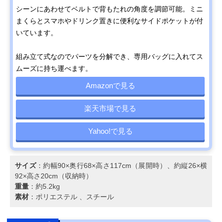
シーンにあわせてベルトで背もたれの角度を調節可能。ミニ
まくらとスマホやドリンク置きに便利なサイドポケットが付
いています。
組み立て式なのでパーツを分解でき、専用バッグに入れてス
ムーズに持ち運べます。
Amazonで見る
楽天市場で見る
Yahoo!で見る
サイズ
：約幅90×奥行68×高さ117cm（展開時）、約縦26×横
92×高さ20cm（収納時）
重量
：約5.2kg
素材
：ポリエステル 、スチール