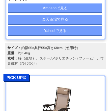
Amazonで見る
楽天市場で見る
Yahoo!で見る
サイズ
：約幅65×奥行55×高さ68cm（使用時）
重量
：約3.4kg
素材
：綿（生地）、スチール/ポリエチレン (フレーム）、竹
集成材（ひじ掛け）
PICK UP②