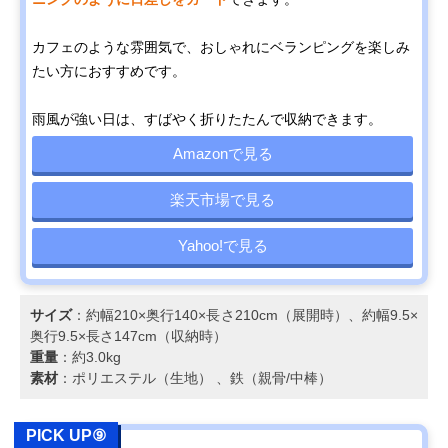
カフェのような雰囲気で、おしゃれにベランピングを楽しみ
たい方におすすめです。
雨風が強い日は、すばやく折りたたんで収納できます。
Amazonで見る
楽天市場で見る
Yahoo!で見る
サイズ
：約幅210×奥行140×長さ210cm（展開時）、約幅9.5×
奥行9.5×長さ147cm（収納時）
重量
：約3.0kg
素材
：ポリエステル（生地） 、鉄（親骨/中棒）
PICK UP⑨