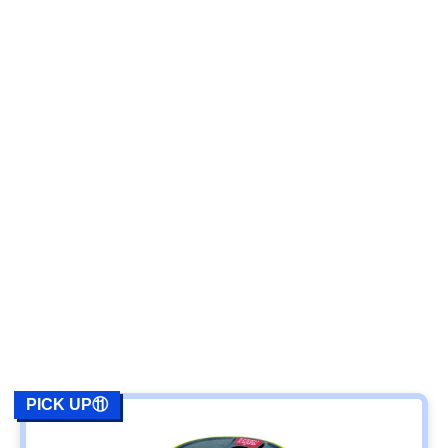
PICK UP⑪