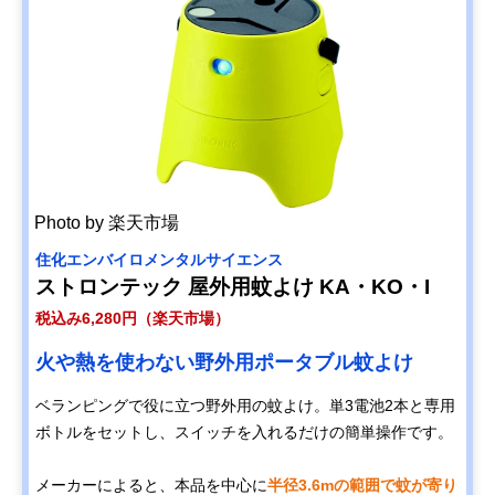
Photo by 楽天市場
住化エンバイロメンタルサイエンス
ストロンテック 屋外用蚊よけ KA・KO・I
税込み6,280円（楽天市場）
火や熱を使わない野外用ポータブル蚊よけ
ベランピングで役に立つ野外用の蚊よけ。単3電池2本と専用
ボトルをセットし、スイッチを入れるだけの簡単操作です。
メーカーによると、本品を中心に
半径3.6mの範囲で蚊が寄り