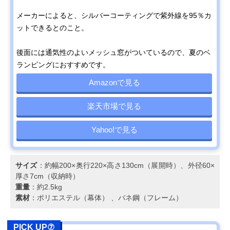
メーカーによると、シルバーコーティングで紫外線を95％カ
ットできるとのこと。
後面には通気性のよいメッシュ窓がついているので、夏のベ
ランピングにおすすめです。
Amazonで見る
楽天市場で見る
Yahoo!で見る
サイズ
：約幅200×奥行220×高さ130cm（展開時）、外径60×
厚さ7cm（収納時）
重量
：約2.5kg
素材
：ポリエステル（幕体） 、バネ鋼（フレーム）
PICK UP⑦