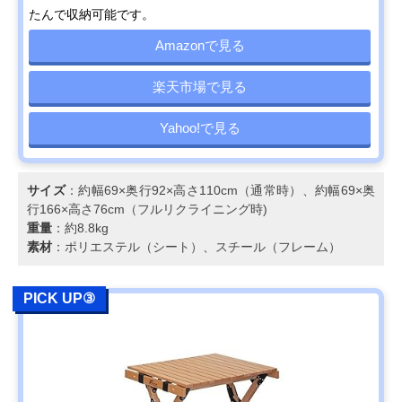
たんで収納可能です。
Amazonで見る
楽天市場で見る
Yahoo!で見る
サイズ
：約幅69×奥行92×高さ110cm（通常時）、約幅69×奥
行166×高さ76cm（フルリクライニング時)
重量
：約8.8kg
素材
：ポリエステル（シート）、スチール（フレーム）
PICK UP③