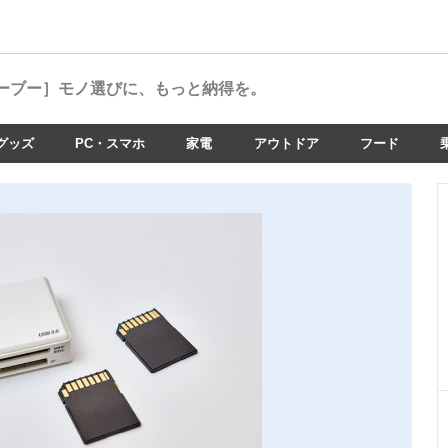
ーブー］
モノ選びに、もっと納得を。
グッズ
PC・スマホ
家電
アウトドア
フード