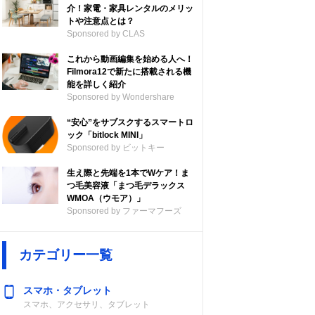
介！家電・家具レンタルのメリッ
トや注意点とは？
Sponsored by CLAS
これから動画編集を始める人へ！
Filmora12で新たに搭載される機
能を詳しく紹介
Sponsored by Wondershare
“安心”をサブスクするスマートロ
ック「bitlock MINI」
Sponsored by ビットキー
生え際と先端を1本でWケア！ま
つ毛美容液「まつ毛デラックス
WMOA（ウモア）」
Sponsored by ファーマフーズ
カテゴリー一覧
スマホ・タブレット
スマホ、アクセサリ、タブレット