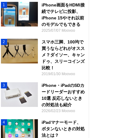
iPhone画面をHDMI接
1
続でテレビに投影、
iPhone 15やそれ以前
のモデルでもできる
2025/07/07 Moovoo
スマホ三脚、100均で
2
買うならどれがオスス
メ？ダイソー、キャン
ドゥ、スリーコインズ
比較！
2019/01/30 Moovoo
iPhone・iPadのSDカ
3
ードリーダーおすすめ
10選 反応しないとき
の対処法も紹介
2026/02/23 Moovoo
iPadマナーモード、
4
ボタンないときの対処
法とは？