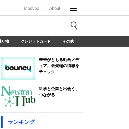
Moovoo
About
乗り物
クレジットカード
その他
未来がともる動画メデ
ィア。最先端の情報を
チェック！
科学と企業と出会う、
つながる
ランキング