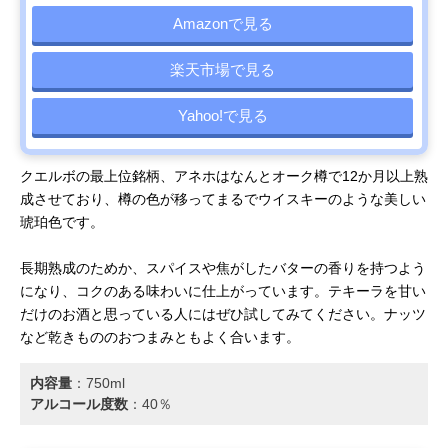
Amazonで見る
楽天市場で見る
Yahoo!で見る
クエルボの最上位銘柄、アネホはなんとオーク樽で12か月以上熟
成させており、樽の色が移ってまるでウイスキーのような美しい
琥珀色です。
長期熟成のためか、スパイスや焦がしたバターの香りを持つよう
になり、コクのある味わいに仕上がっています。テキーラを甘い
だけのお酒と思っている人にはぜひ試してみてください。ナッツ
など乾きもののおつまみともよく合います。
内容量
：‎750ml
アルコール度数
：40％