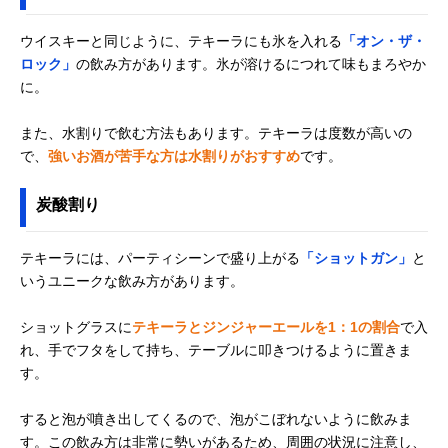
ウイスキーと同じように、テキーラにも氷を入れる
「オン・ザ・
ロック」
の飲み方があります。氷が溶けるにつれて味もまろやか
に。
また、水割りで飲む方法もあります。テキーラは度数が高いの
で、
強いお酒が苦手な方は水割りがおすすめ
です。
炭酸割り
テキーラには、パーティシーンで盛り上がる
「ショットガン」
と
いうユニークな飲み方があります。
ショットグラスに
テキーラとジンジャーエールを1：1の割合
で入
れ、手でフタをして持ち、テーブルに叩きつけるように置きま
す。
すると泡が噴き出してくるので、泡がこぼれないように飲みま
す。この飲み方は非常に勢いがあるため、周囲の状況に注意し、