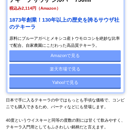
税込み2,114円（Amazon）
1873年創業！130年以上の歴史を誇るサウザ社
のテキーラ
原料にブルーアガベとメキシコ産トウモロコシを絶妙な比率
で配合。自家農園にこだわった高品質テキーラ。
Amazonで見る
楽天市場で見る
Yahoo!で見る
日本で手に入るテキーラの中ではもっとも手頃な価格で、コンビ
ニでも購入できるため、パーティなどにも登場します。
40度というウイスキーと同等の度数の割には甘くて飲みやすく、
テキーラ入門用としてもふさわしい銘柄だと言えます。