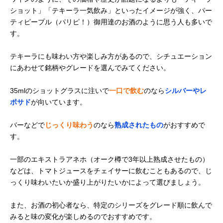
ショット」「テキーラ一気飲み」といったイメージが強く、パー
ティピープル（パリピ！）御用達のお酒のように思う人も多いで
す。
テキーラにも味わい方や楽しみ方があるので、シチュエーション
にあわせて銘柄やグレードを選んでみてください。
35mlのショットグラスに注いで
一口で飲む
のなら
シルバーやレ
ポサド
が向いています。
バーなどで
じっくり味わう
のなら
熟成されたもの
がおすすめで
す。
一部のエキストラアネホ（オーク樽で3年以上熟成させたもの）
などは、トマトジュースをチェイサーに飲むこともあるので、じ
っくり味わいたいか盛り上がりたいかによって選びましょう。
また、お酒の初心者なら、特定のシリーズをグレード順に飲んで
みると味の変化が楽しめるのでおすすめです。