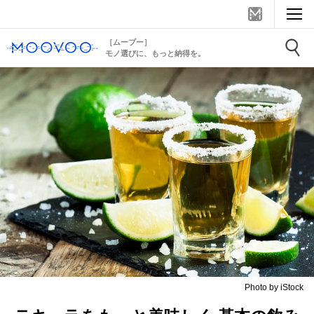
［ムーブー］
モノ選びに、もっと納得を。
Photo by iStock