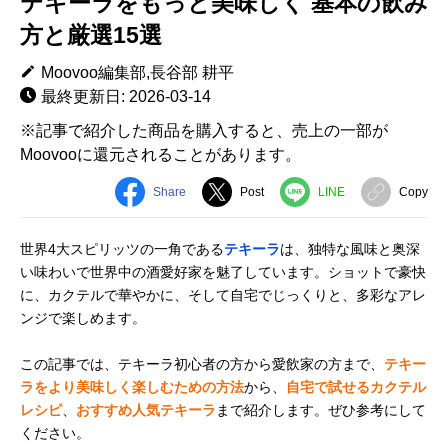
テキーラをもっと美味しく 基本の飲み
方と厳選15選
Moovoo編集部,長谷部 耕平
最終更新日: 2026-03-14
※記事で紹介した商品を購入すると、売上の一部が
Moovooに還元されることがあります。
Share
Post
LINE
Copy
世界4大スピリッツの一角である
テキーラ
は、独特な風味と奥深
い味わいで世界中の酒愛好家を魅了しています。ショットで豪快
に、カクテルで華やかに、そして自宅でじっくりと、多彩なアレ
ンジで楽しめます。
この記事では、テキーラ初心者の方から愛飲家の方まで、
テキー
ラをより美味しく楽しむための方法
から、
自宅で試せるカクテル
レシピ
、
おすすめ人気テキーラ
まで紹介します。ぜひ参考にして
ください。