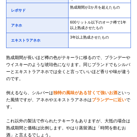
熟成期間が2か月を超えたもの
レポサド
600リットル以下のオーク樽で1年
アネホ
以上熟成させたもの
3年以上熟成させたもの
エキストラアネホ
熟成期間が長いほど樽の色がテキーラに移るので、ブランデーや
ウイスキーのような琥珀色になります。同じブランドでもシルバ
ーとエキストラアネホでは全くと言っていいほど香りや味が違う
のです。
例えるなら、シルバーは
独特の風味がある甘くて強いお酒
といっ
た風情ですが、アネホやエキストラアネホは
ブランデーに近い
で
す。
これ以外の製法で作られたテキーラもありますが、大抵の場合は
熟成期間と価格は比例します。やはり蒸留酒は「時間を飲むお
酒」と言えるでしょう。