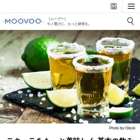
［ムーブー］
モノ選びに、もっと納得を。
Photo by iStock