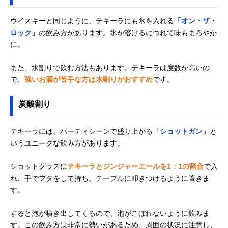
ウイスキーと同じように、テキーラにも氷を入れる
「オン・ザ・
ロック」
の飲み方があります。氷が溶けるにつれて味もまろやか
に。
また、水割りで飲む方法もあります。テキーラは度数が高いの
で、
強いお酒が苦手な方は水割りがおすすめ
です。
炭酸割り
テキーラには、パーティシーンで盛り上がる
「ショットガン」
と
いうユニークな飲み方があります。
ショットグラスに
テキーラとジンジャーエールを1：1の割合
で入
れ、手でフタをして持ち、テーブルに叩きつけるように置きま
す。
すると泡が噴き出してくるので、泡がこぼれないように飲みま
す。この飲み方は非常に勢いがあるため、周囲の状況に注意し、