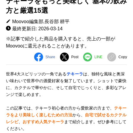
テキーラをもっと美味しく 基本の飲み
方と厳選15選
Moovoo編集部,長谷部 耕平
最終更新日: 2026-03-14
※記事で紹介した商品を購入すると、売上の一部が
Moovooに還元されることがあります。
Share
Post
LINE
Copy
世界4大スピリッツの一角である
テキーラ
は、独特な風味と奥深
い味わいで世界中の酒愛好家を魅了しています。ショットで豪快
に、カクテルで華やかに、そして自宅でじっくりと、多彩なアレ
ンジで楽しめます。
この記事では、テキーラ初心者の方から愛飲家の方まで、
テキー
ラをより美味しく楽しむための方法
から、
自宅で試せるカクテル
レシピ
、
おすすめ人気テキーラ
まで紹介します。ぜひ参考にして
ください。