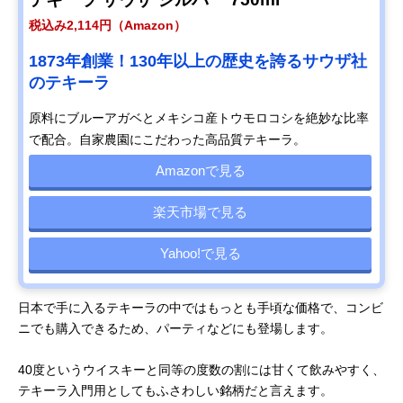
税込み2,114円（Amazon）
1873年創業！130年以上の歴史を誇るサウザ社
のテキーラ
原料にブルーアガベとメキシコ産トウモロコシを絶妙な比率
で配合。自家農園にこだわった高品質テキーラ。
Amazonで見る
楽天市場で見る
Yahoo!で見る
日本で手に入るテキーラの中ではもっとも手頃な価格で、コンビ
ニでも購入できるため、パーティなどにも登場します。
40度というウイスキーと同等の度数の割には甘くて飲みやすく、
テキーラ入門用としてもふさわしい銘柄だと言えます。