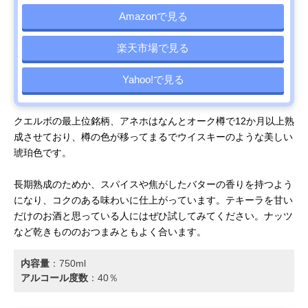
Amazonで見る
楽天市場で見る
Yahoo!で見る
クエルボの最上位銘柄、アネホはなんとオーク樽で12か月以上熟
成させており、樽の色が移ってまるでウイスキーのような美しい
琥珀色です。
長期熟成のためか、スパイスや焦がしたバターの香りを持つよう
になり、コクのある味わいに仕上がっています。テキーラを甘い
だけのお酒と思っている人にはぜひ試してみてください。ナッツ
など乾きもののおつまみともよく合います。
内容量
：‎750ml
アルコール度数
：40％