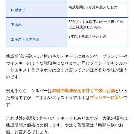
熟成期間が2か月を超えたもの
レポサド
600リットル以下のオーク樽で1年
アネホ
以上熟成させたもの
3年以上熟成させたもの
エキストラアネホ
熟成期間が長いほど樽の色がテキーラに移るので、ブランデーや
ウイスキーのような琥珀色になります。同じブランドでもシルバ
ーとエキストラアネホでは全くと言っていいほど香りや味が違う
のです。
例えるなら、シルバーは
独特の風味がある甘くて強いお酒
といっ
た風情ですが、アネホやエキストラアネホは
ブランデーに近い
で
す。
これ以外の製法で作られたテキーラもありますが、大抵の場合は
熟成期間と価格は比例します。やはり蒸留酒は「時間を飲むお
酒」と言えるでしょう。