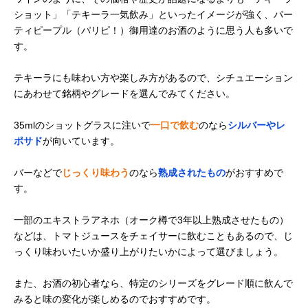
ショット」「テキーラ一気飲み」といったイメージが強く、パー
ティピープル（パリピ！）御用達のお酒のように思う人も多いで
す。
テキーラにも味わい方や楽しみ方があるので、シチュエーション
にあわせて銘柄やグレードを選んでみてください。
35mlのショットグラスに注いで
一口で飲む
のなら
シルバーやレ
ポサド
が向いています。
バーなどで
じっくり味わう
のなら
熟成されたもの
がおすすめで
す。
一部のエキストラアネホ（オーク樽で3年以上熟成させたもの）
などは、トマトジュースをチェイサーに飲むこともあるので、じ
っくり味わいたいか盛り上がりたいかによって選びましょう。
また、お酒の初心者なら、特定のシリーズをグレード順に飲んで
みると味の変化が楽しめるのでおすすめです。