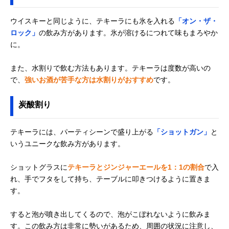
ウイスキーと同じように、テキーラにも氷を入れる
「オン・ザ・
ロック」
の飲み方があります。氷が溶けるにつれて味もまろやか
に。
また、水割りで飲む方法もあります。テキーラは度数が高いの
で、
強いお酒が苦手な方は水割りがおすすめ
です。
炭酸割り
テキーラには、パーティシーンで盛り上がる
「ショットガン」
と
いうユニークな飲み方があります。
ショットグラスに
テキーラとジンジャーエールを1：1の割合
で入
れ、手でフタをして持ち、テーブルに叩きつけるように置きま
す。
すると泡が噴き出してくるので、泡がこぼれないように飲みま
す。この飲み方は非常に勢いがあるため、周囲の状況に注意し、