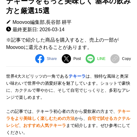
テキーラをもっと美味しく 基本の飲み
方と厳選15選
Moovoo編集部,長谷部 耕平
最終更新日: 2026-03-14
※記事で紹介した商品を購入すると、売上の一部が
Moovooに還元されることがあります。
Share
Post
LINE
Copy
世界4大スピリッツの一角である
テキーラ
は、独特な風味と奥深
い味わいで世界中の酒愛好家を魅了しています。ショットで豪快
に、カクテルで華やかに、そして自宅でじっくりと、多彩なアレ
ンジで楽しめます。
この記事では、テキーラ初心者の方から愛飲家の方まで、
テキー
ラをより美味しく楽しむための方法
から、
自宅で試せるカクテル
レシピ
、
おすすめ人気テキーラ
まで紹介します。ぜひ参考にして
ください。