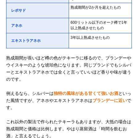
熟成期間が2か月を超えたもの
レポサド
600リットル以下のオーク樽で1年
アネホ
以上熟成させたもの
3年以上熟成させたもの
エキストラアネホ
熟成期間が長いほど樽の色がテキーラに移るので、ブランデーや
ウイスキーのような琥珀色になります。同じブランドでもシルバ
ーとエキストラアネホでは全くと言っていいほど香りや味が違う
のです。
例えるなら、シルバーは
独特の風味がある甘くて強いお酒
といっ
た風情ですが、アネホやエキストラアネホは
ブランデーに近い
で
す。
これ以外の製法で作られたテキーラもありますが、大抵の場合は
熟成期間と価格は比例します。やはり蒸留酒は「時間を飲むお
酒」と言えるでしょう。