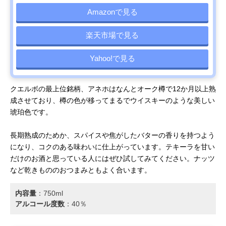
Amazonで見る
楽天市場で見る
Yahoo!で見る
クエルボの最上位銘柄、アネホはなんとオーク樽で12か月以上熟
成させており、樽の色が移ってまるでウイスキーのような美しい
琥珀色です。
長期熟成のためか、スパイスや焦がしたバターの香りを持つよう
になり、コクのある味わいに仕上がっています。テキーラを甘い
だけのお酒と思っている人にはぜひ試してみてください。ナッツ
など乾きもののおつまみともよく合います。
内容量
：‎750ml
アルコール度数
：40％