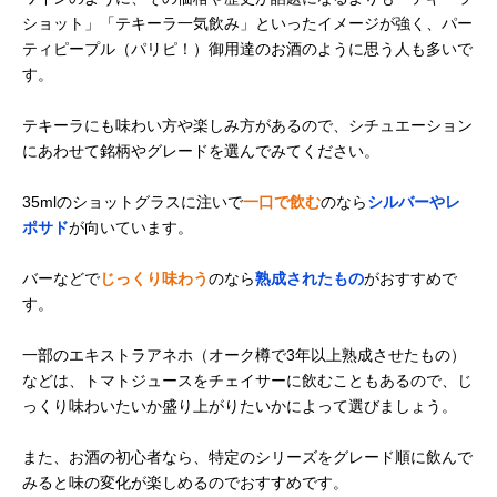
ショット」「テキーラ一気飲み」といったイメージが強く、パー
ティピープル（パリピ！）御用達のお酒のように思う人も多いで
す。
テキーラにも味わい方や楽しみ方があるので、シチュエーション
にあわせて銘柄やグレードを選んでみてください。
35mlのショットグラスに注いで
一口で飲む
のなら
シルバーやレ
ポサド
が向いています。
バーなどで
じっくり味わう
のなら
熟成されたもの
がおすすめで
す。
一部のエキストラアネホ（オーク樽で3年以上熟成させたもの）
などは、トマトジュースをチェイサーに飲むこともあるので、じ
っくり味わいたいか盛り上がりたいかによって選びましょう。
また、お酒の初心者なら、特定のシリーズをグレード順に飲んで
みると味の変化が楽しめるのでおすすめです。