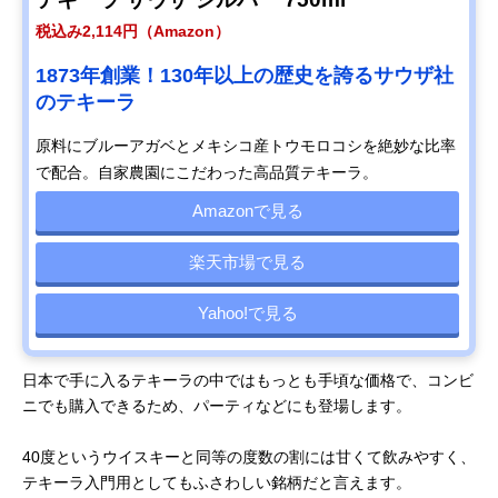
税込み2,114円（Amazon）
1873年創業！130年以上の歴史を誇るサウザ社
のテキーラ
原料にブルーアガベとメキシコ産トウモロコシを絶妙な比率
で配合。自家農園にこだわった高品質テキーラ。
Amazonで見る
楽天市場で見る
Yahoo!で見る
日本で手に入るテキーラの中ではもっとも手頃な価格で、コンビ
ニでも購入できるため、パーティなどにも登場します。
40度というウイスキーと同等の度数の割には甘くて飲みやすく、
テキーラ入門用としてもふさわしい銘柄だと言えます。