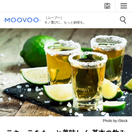
［ムーブー］
モノ選びに、もっと納得を。
Photo by iStock