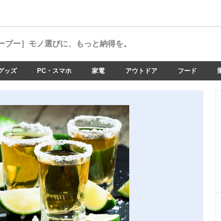
ーブー］
モノ選びに、もっと納得を。
グッズ
PC・スマホ
家電
アウトドア
フード