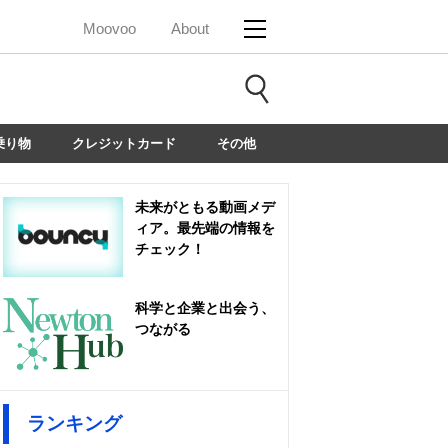
Moovoo
About
乗り物
クレジットカード
その他
未来がともる動画メデ
ィア。最先端の情報を
チェック！
科学と企業と出会う、
つながる
ランキング