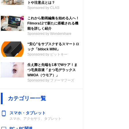
トや注意点とは？
Sponsored by CLAS
これから動画編集を始める人へ！
Filmora12で新たに搭載される機
能を詳しく紹介
Sponsored by Wondershare
“安心”をサブスクするスマートロ
ック「bitlock MINI」
Sponsored by ビットキー
生え際と先端を1本でWケア！ま
つ毛美容液「まつ毛デラックス
WMOA（ウモア）」
Sponsored by ファーマフーズ
カテゴリー一覧
スマホ・タブレット
スマホ、アクセサリ、タブレット
PC・PC関連