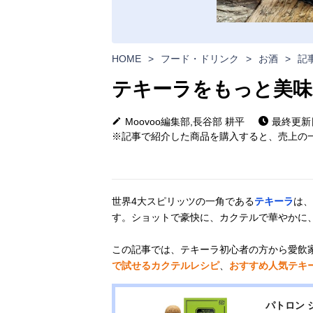
HOME
>
フード・ドリンク
>
お酒
>
記
テキーラをもっと美味
Moovoo編集部,長谷部 耕平
最終更新日:
※記事で紹介した商品を購入すると、売上の一
世界4大スピリッツの一角である
テキーラ
は、
す。ショットで豪快に、カクテルで華やかに
この記事では、テキーラ初心者の方から愛飲
で試せるカクテルレシピ
、
おすすめ人気テキ
パトロン 