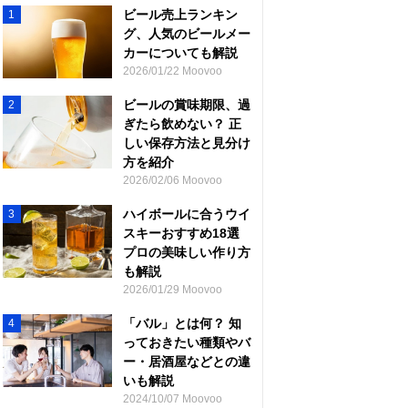
ビール売上ランキン
1
グ、人気のビールメー
カーについても解説
2026/01/22 Moovoo
ビールの賞味期限、過
2
ぎたら飲めない？ 正
しい保存方法と見分け
方を紹介
2026/02/06 Moovoo
ハイボールに合うウイ
3
スキーおすすめ18選
プロの美味しい作り方
も解説
2026/01/29 Moovoo
「バル」とは何？ 知
4
っておきたい種類やバ
ー・居酒屋などとの違
いも解説
2024/10/07 Moovoo