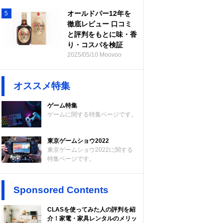
オールドパー12年を
5
徹底レビュー 口コミ
と評判をもとに味・香
り・コスパを検証
2025/05/10 Moovoo
オススメ特集
ゲーム特集
ゲームに関する特集ページです。
東京ゲームショウ2022
東京ゲームショウ2022に関する
特集ページです。
Sponsored Contents
CLASを使ってみた人の評判を紹
介！家電・家具レンタルのメリッ