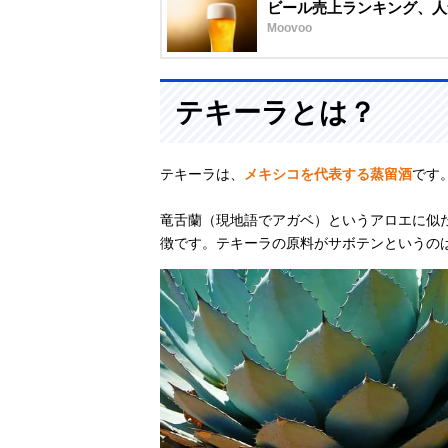
ビール売上ランキング、人
Moovoo
テキーラとは？
テキーラは、
メキシコを代表する蒸留酒
です
竜舌蘭（現地語でアガベ）というアロエに似
徴です。テキーラの原料がサボテンというの