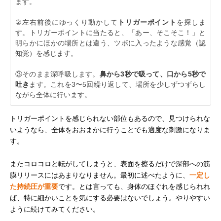
ます。
②左右前後にゆっくり動かして
トリガーポイント
を探しま
す。トリガーポイントに当たると、「あー、そこそこ！」と
明らかにほかの場所とは違う、ツボに入ったような感覚（認
知覚）を感じます。
③そのまま深呼吸します。
鼻から3秒で吸って、口から5秒で
吐き
ます。これを3〜5回繰り返して、場所を少しずつずらし
ながら全体に行います。
トリガーポイントを感じられない部位もあるので、見つけられな
いようなら、全体をおおまかに行うことでも適度な刺激になりま
す。
またコロコロと転がしてしまうと、表面を擦るだけで深部への筋
膜リリースにはあまりなりません。最初に述べたように、
一定し
た持続圧が重要
です。とは言っても、身体のほぐれを感じられれ
ば、特に細かいことを気にする必要はないでしょう。やりやすい
ように続けてみてください。