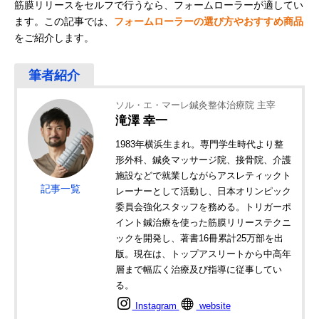
筋膜リリースをセルフで行うなら、フォームローラーが適してい
ます。この記事では、
フォームローラーの選び方やおすすめ商品
をご紹介します。
ソル・エ・マーレ鍼灸整体治療院 主宰
滝澤 幸一
1983年横浜生まれ。専門学生時代より整
形外科、鍼灸マッサージ院、接骨院、介護
施設などで就業しながらアスレティックト
記事一覧
レーナーとして活動し、日本オリンピック
委員会強化スタッフを務める。トリガーポ
イント鍼治療を使った筋膜リリーステクニ
ックを開発し、著書16冊累計25万部を出
版。現在は、トップアスリートから中高年
層まで幅広く治療及び指導に従事してい
る。
Instagram
website