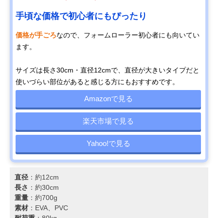
手頃な価格で初心者にもぴったり
価格が手ごろ
なので、フォームローラー初心者にも向いてい
ます。
サイズは長さ30cm・直径12cmで、直径が大きいタイプだと
使いづらい部位があると感じる方にもおすすめです。
Amazonで見る
楽天市場で見る
Yahoo!で見る
直径
：約12cm
長さ
：約30cm
重量
：約700g
素材
：EVA、PVC