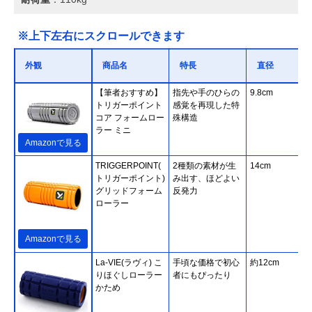
※上下左右にスクロールできます
外観
商品名
特長
直径
【筆者おすすめ】
指先や手のひらの
9.8cm
トリガーポイント
感覚を再現した特
コア フォームロー
殊構造
ラー ミニ
Amazonで見る
TRIGGERPOINT(
2種類の素材が生
14cm
トリガーポイント)
み出す、ほどよい
グリッドフォーム
反発力
ローラー
Amazonで見る
La-VIE(ラヴィ) こ
手頃な価格で初心
約12cm
りほぐしローラー
者にもぴったり
かため