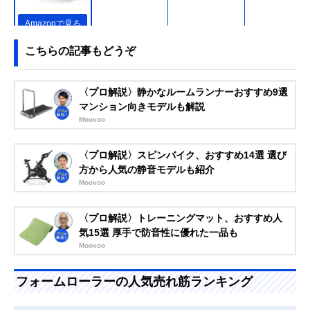
Amazonで見る
SIXPAD Power
機能性とデザイン
約8.5cm
こちらの記事もどうぞ
Roller S（パワー
性を兼ね備えたロ
ローラーエス）
ーラー
Amazonで見る
〈プロ解説〉静かなルームランナーおすすめ9選
adidas(アディダ
高密度EVAフォー
14cm
マンション向きモデルも解説
ス) エッセンシャ
ムで形状安定
Moovoo
ルフォームローラ
ー ADAC-11506
Amazonで見る
〈プロ解説〉スピンバイク、おすすめ14選 選び
方から人気の静音モデルも紹介
Moovoo
〈プロ解説〉トレーニングマット、おすすめ人
気15選 厚手で防音性に優れた一品も
Moovoo
フォームローラーの人気売れ筋ランキング