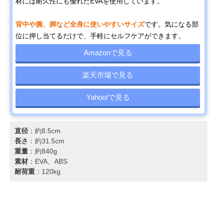
材には耐久性にも優れたEVAを使用しています。
背中や腕、脚など全身に使いやすいサイズ
です。気になる部
位に押し当てるだけで、手軽にセルフケアができます。
Amazonで見る
楽天市場で見る
Yahoo!で見る
直径
：約8.5cm
長さ
：約31.5cm
重量
：約840g
素材
：EVA、ABS
耐荷重
：120kg