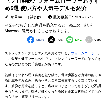
〈プロ解説〉フォームローラーおすす
め5選 使い方や人気モデルも紹介
滝澤 幸一（鍼灸師）
最終更新日: 2026-01-22
※記事で紹介した商品を購入すると、売上の一部が
Moovooに還元されることがあります。
Share
Post
LINE
Copy
ストレッチグッズとして人気を集めている、
フォームローラー
。
ここ数年の健康ブームの中でも、トレンドキーワードになってき
たもののひとつに「筋膜」があります。
筋膜はその名の通り筋肉を包む膜で、
骨や臓器など身体のあらゆ
る組織を包み込み、あるべきところに位置するよう支えて
いま
す。筋膜が癒着を起こすと、痛みやコリといったさまざまな不調
をもたらします。動きが鈍くなった筋膜を正常な状態に戻すため
の方法が、
筋膜リリース
です。