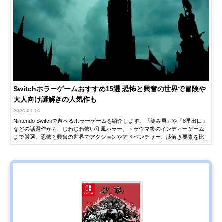
Switchホラーゲームおすすめ15選 恐怖と興奮の世界で冒険や
大人向け謎解きの人気作も
2026-01-16
Nintendo Switchで遊べるホラーゲームを紹介します。『笑み男』や『8番出口』
などの話題作から、じわじわ怖い和風ホラー、トラウマ級のインディーゲーム
まで厳選。恐怖と興奮の世界でアクションやアドベンチャー、謎解き要素を比
較して、あなたにぴったりの1本を見つけましょう。