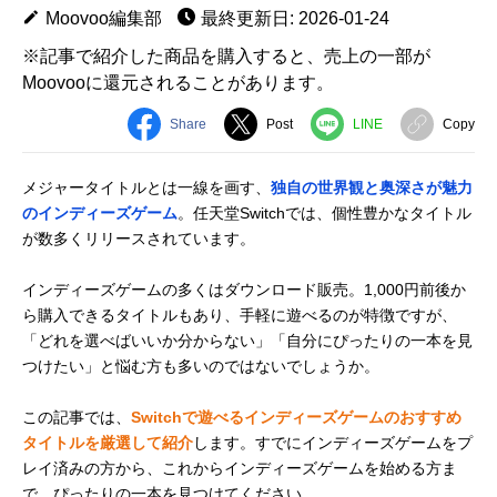
Moovoo編集部
最終更新日: 2026-01-24
※記事で紹介した商品を購入すると、売上の一部が
Moovooに還元されることがあります。
Share
Post
LINE
Copy
メジャータイトルとは一線を画す、
独自の世界観と奥深さが魅力
のインディーズゲーム
。任天堂Switchでは、個性豊かなタイトル
が数多くリリースされています。
インディーズゲームの多くはダウンロード販売。1,000円前後か
ら購入できるタイトルもあり、手軽に遊べるのが特徴ですが、
「どれを選べばいいか分からない」「自分にぴったりの一本を見
つけたい」と悩む方も多いのではないでしょうか。
この記事では、
Switchで遊べるインディーズゲームのおすすめ
タイトルを厳選して紹介
します。すでにインディーズゲームをプ
レイ済みの方から、これからインディーズゲームを始める方ま
で、ぴったりの一本を見つけてください。