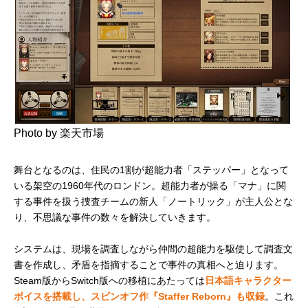
Photo by 楽天市場
舞台となるのは、住民の1割が超能力者「ステッパー」となって
いる架空の1960年代のロンドン。超能力者が操る「マナ」に関
する事件を扱う捜査チームの新人「ノートリック」が主人公とな
り、不思議な事件の数々を解決していきます。
システムは、現場を調査しながら仲間の超能力を駆使して調査文
書を作成し、矛盾を指摘することで事件の真相へと迫ります。
Steam版からSwitch版への移植にあたっては
日本語キャラクター
ボイスを搭載し、スピンオフ作『Staffer Reborn』も収録
。これ