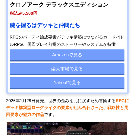
クロノアーク デラックスエディション
税込み5,500円
鍵を握るはデッキと仲間たち
RPGのパーティ編成要素がデッキ構築につながるカードバト
ルRPG。周回プレイ前提のストーリーやシステムが特徴
Amazonで見る
楽天市場で見る
Yahoo!で見る
2026年1月29日発売。世界の歪みを元に戻すため冒険する
RPGに
デッキ構築型ローグライクの要素が組み合わさった、戦略性と周
回要素が魅力の作品
です。