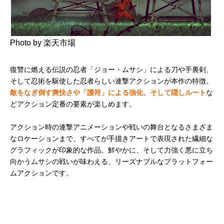
Photo by 楽天市場
復讐に燃える伝説の忍者「ジョー・ムサシ」による刀や手裏剣、
そして忍術を駆使した忍者らしい連撃アクションが本作の特徴。
敵をなぎ倒す爽快さや「護符」による強化、そして隠しルート
な
どアクション定番の要素が楽しめます。
アクション時の連撃アニメーションや戦いの舞台となるさまざま
なロケーションまで、すべてが手描きアートで表現された繊細な
グラフィックが印象的な作品。鮮やかに、そして力強く悪に立ち
向かうムサシの戦いが味わえる、リーズナブルなプラットフォー
ムアクションです。