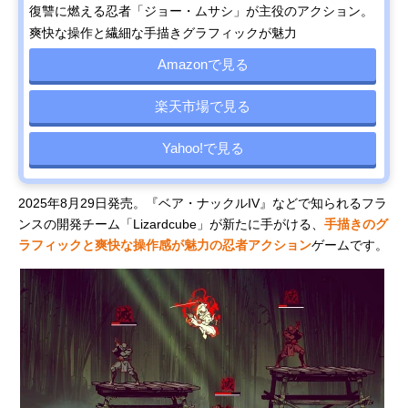
復讐に燃える忍者「ジョー・ムサシ」が主役のアクション。
爽快な操作と繊細な手描きグラフィックが魅力
Amazonで見る
楽天市場で見る
Yahoo!で見る
2025年8月29日発売。『ベア・ナックルIV』などで知られるフラ
ンスの開発チーム「Lizardcube」が新たに手がける、
手描きのグ
ラフィックと爽快な操作感が魅力の忍者アクション
ゲームです。