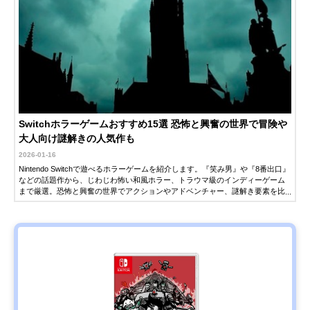
Switchホラーゲームおすすめ15選 恐怖と興奮の世界で冒険や
大人向け謎解きの人気作も
2026-01-16
Nintendo Switchで遊べるホラーゲームを紹介します。『笑み男』や『8番出口』
などの話題作から、じわじわ怖い和風ホラー、トラウマ級のインディーゲーム
まで厳選。恐怖と興奮の世界でアクションやアドベンチャー、謎解き要素を比
較して、あなたにぴったりの1本を見つけましょう。