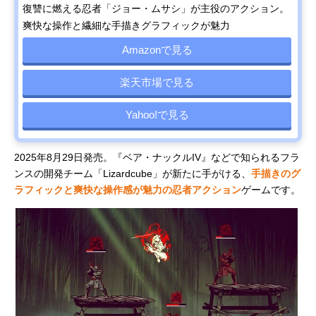
復讐に燃える忍者「ジョー・ムサシ」が主役のアクション。
爽快な操作と繊細な手描きグラフィックが魅力
Amazonで見る
楽天市場で見る
Yahoo!で見る
2025年8月29日発売。『ベア・ナックルIV』などで知られるフラ
ンスの開発チーム「Lizardcube」が新たに手がける、
手描きのグ
ラフィックと爽快な操作感が魅力の忍者アクション
ゲームです。