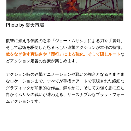
Photo by 楽天市場
復讐に燃える伝説の忍者「ジョー・ムサシ」による刀や手裏剣、
そして忍術を駆使した忍者らしい連撃アクションが本作の特徴。
敵をなぎ倒す爽快さや「護符」による強化、そして隠しルート
な
どアクション定番の要素が楽しめます。
アクション時の連撃アニメーションや戦いの舞台となるさまざま
なロケーションまで、すべてが手描きアートで表現された繊細な
グラフィックが印象的な作品。鮮やかに、そして力強く悪に立ち
向かうムサシの戦いが味わえる、リーズナブルなプラットフォー
ムアクションです。