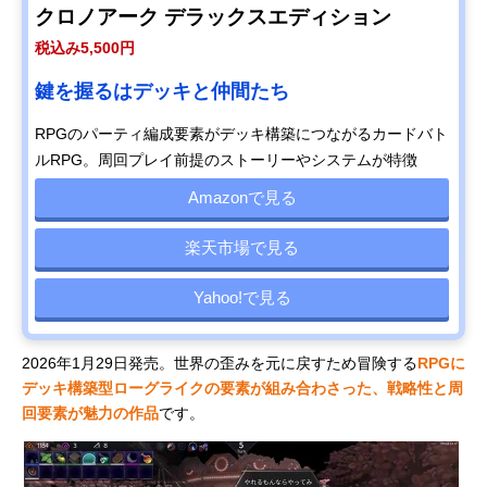
クロノアーク デラックスエディション
税込み5,500円
鍵を握るはデッキと仲間たち
RPGのパーティ編成要素がデッキ構築につながるカードバト
ルRPG。周回プレイ前提のストーリーやシステムが特徴
Amazonで見る
楽天市場で見る
Yahoo!で見る
2026年1月29日発売。世界の歪みを元に戻すため冒険する
RPGに
デッキ構築型ローグライクの要素が組み合わさった、戦略性と周
回要素が魅力の作品
です。