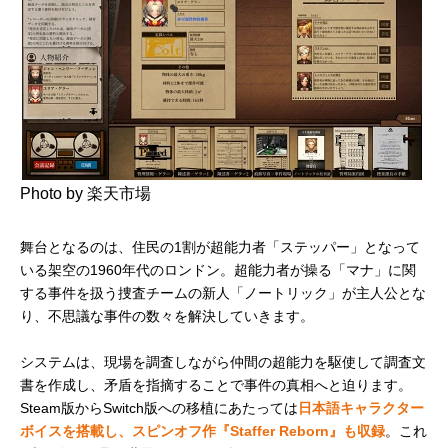
Photo by 楽天市場
舞台となるのは、住民の1割が超能力者「ステッパー」となって
いる架空の1960年代のロンドン。超能力者が操る「マナ」に関
する事件を扱う捜査チームの新人「ノートリック」が主人公とな
り、不思議な事件の数々を解決していきます。
システムは、現場を調査しながら仲間の超能力を駆使して調査文
書を作成し、矛盾を指摘することで事件の真相へと迫ります。
Steam版からSwitch版への移植にあたっては
日本語キャラクター
ボイスを搭載し、スピンオフ作『Staffer Reborn』も収録
。これ