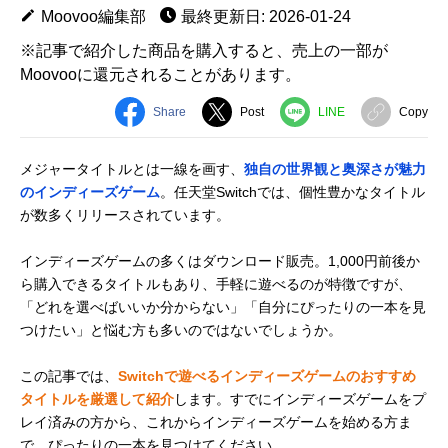
Moovoo編集部
最終更新日: 2026-01-24
※記事で紹介した商品を購入すると、売上の一部が
Moovooに還元されることがあります。
Share
Post
LINE
Copy
メジャータイトルとは一線を画す、
独自の世界観と奥深さが魅力
のインディーズゲーム
。任天堂Switchでは、個性豊かなタイトル
が数多くリリースされています。
インディーズゲームの多くはダウンロード販売。1,000円前後か
ら購入できるタイトルもあり、手軽に遊べるのが特徴ですが、
「どれを選べばいいか分からない」「自分にぴったりの一本を見
つけたい」と悩む方も多いのではないでしょうか。
この記事では、
Switchで遊べるインディーズゲームのおすすめ
タイトルを厳選して紹介
します。すでにインディーズゲームをプ
レイ済みの方から、これからインディーズゲームを始める方ま
で、ぴったりの一本を見つけてください。