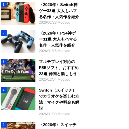
〈2026年〉Switch神
1
ゲー33選 大人もハマ
る名作・人気作を紹介
2026/01/28 Moovoo
〈2026年〉PS4神ゲ
2
ー31選 大人もハマる
名作・人気作を紹介
2026/01/15 Moovoo
マルチプレイ対応の
3
PS5ソフト、おすすめ
23選 仲間と楽しもう
2025/12/04 Moovoo
Switch（スイッチ）
4
でカラオケを楽しむ方
法！マイクや料金も解
説
2026/01/08 Moovoo
〈2026年〉スイッチ
5