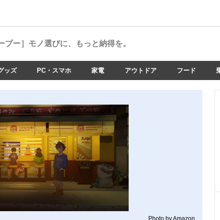
ーブー］
モノ選びに、もっと納得を。
グッズ
PC・スマホ
家電
アウトドア
フード
Photo by Amazon