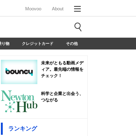
Moovoo
About
乗り物
クレジットカード
その他
未来がともる動画メデ
ィア。最先端の情報を
チェック！
科学と企業と出会う、
つながる
ランキング