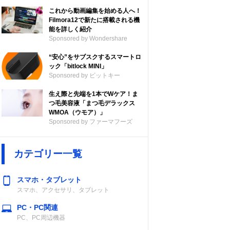
これから動画編集を始める人へ！
Filmora12で新たに搭載される機
能を詳しく紹介
Sponsored by Wondershare
“安心”をサブスクするスマートロ
ック「bitlock MINI」
Sponsored by ビットキー
生え際と先端を1本でWケア！ま
つ毛美容液「まつ毛デラックス
WMOA（ウモア）」
Sponsored by ファーマフーズ
カテゴリー一覧
スマホ・タブレット
スマホ、アクセサリ、タブレット
PC・PC関連
PC、PC周辺機器