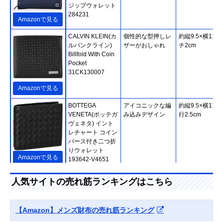
ジップウォレット
284231
Amazonで見る
CALVIN KLEIN(カ
個性的な型押しレ
約縦9.5×横11×
ルバンクライン)
ザーがおしゃれ
チ2cm
Billfold With Coin
Pocket
31CK130007
Amazonで見る
BOTTEGA
アイコニックな編
約縦9.5×横11×
VENETA(ボッテガ
み込みデザイン
行2.5cm
ヴェネタ) イント
レチャート コイン
パース付き二つ折
りウォレット
Amazonで見る
193642-V4651
LOUIS
シックな色合いの
縦12×横21×マ
人気サイトの売れ筋ランキングはこちら
VUITTON(ルイヴ
ダミエ柄。旅行・
2cm
ィトン) ジッピ
出張にもおすすめ
ー・オーガナイザ
【Amazon】メンズ財布の売れ筋ランキング
ー NM N60111