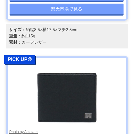
楽天市場で見る
サイズ
：約縦8.5×横17.5×マチ2.5cm
重量
：約115g
素材
：カーフレザー
PICK UP⑩
Photo by Amazon