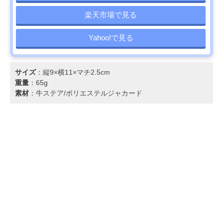
楽天市場で見る
Yahoo!で見る
サイズ
：縦9×横11×マチ2.5cm
重量
：65g
素材
：牛ステア/ポリエステルジャカード