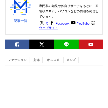
CAO2N
専門家の知見や独自リサーチをもとに、家
ポーター
幅広いシーンに合
縦9×横11×マチ
電やスマホ、パソコンなどの情報を発信し
Amazonで見る
PORTER
う品のある落ち着
2.5cm
ています。
CURRENT
いた仕上がり
記事一覧
X
Facebook
YouTube
WALLET 052-
ウェブサイト
02211
ファッション
財布
オススメ
メンズ