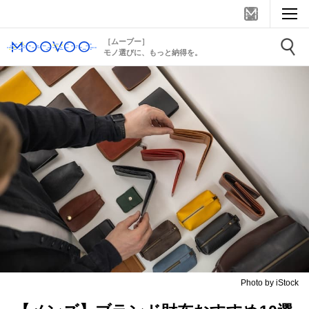
［ムーブー］
モノ選びに、もっと納得を。
Photo by iStock