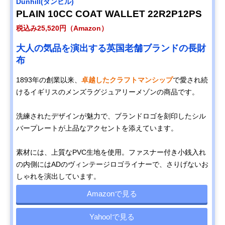
Dunhill(ダンヒル)
PLAIN 10CC COAT WALLET 22R2P12PS
税込み25,520円（Amazon）
大人の気品を演出する英国老舗ブランドの長財
布
1893年の創業以来、
卓越したクラフトマンシップ
で愛され続
けるイギリスのメンズラグジュアリーメゾンの商品です。
洗練されたデザインが魅力で、ブランドロゴを刻印したシル
バープレートが上品なアクセントを添えています。
素材には、上質なPVC生地を使用。ファスナー付き小銭入れ
の内側にはADのヴィンテージロゴライナーで、さりげないお
しゃれを演出しています。
Amazonで見る
Yahoo!で見る