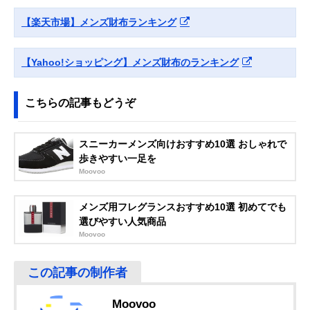
Amazonで見る
【楽天市場】メンズ財布ランキング
COACH(コーチ)
ブランドイニシャ
縦10×横19×マ
Amazonで見る
アコーディオン ウ
ルが映えるエレガ
2cm
ォレット シグネチ
ントな商品
【Yahoo!ショッピング】メンズ財布のランキング
ャー キャンバス
58112
Paul Smith(ポール
上品な外観とブラ
縦9.5×横19.5×
こちらの記事もどうぞ
Amazonで見る
スミス) ブライト
ンドらしい色使い
チ2cm
ストライププラー
が光る内装
長財布 553423
スニーカーメンズ向けおすすめ10選 おしゃれで
Dunhill(ダンヒル)
大人の気品を演出
縦9.5×横19.5×
歩きやすい一足を
Amazonで見る
PLAIN 10CC
する英国老舗ブラ
チ2.5cm
Moovoo
COAT WALLET
ンドの長財布
22R2P12PS
メンズ用フレグランスおすすめ10選 初めてでも
ポーター
シンプルなデザイ
縦9.5×横19×マ
Amazonで見る
選びやすい人気商品
PORTER SHEEN
ンを艶のある牛革
2cm
Moovoo
LONG WALLET
で格上げ
110-02968
GUCCI(グッチ) イ
内装に鮮やかなラ
約縦8.5×横17.5
Amazonで見る
ンターロッキング
イナーを使ったバ
マチ2.5cm
G ロングウォレッ
イカラーデザイン
Moovoo
ト 610467