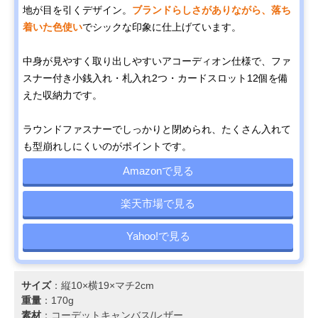
地が目を引くデザイン。
ブランドらしさがありながら、落ち
着いた色使い
でシックな印象に仕上げています。
中身が見やすく取り出しやすいアコーディオン仕様で、ファ
スナー付き小銭入れ・札入れ2つ・カードスロット12個を備
えた収納力です。
ラウンドファスナーでしっかりと閉められ、たくさん入れて
も型崩れしにくいのがポイントです。
Amazonで見る
楽天市場で見る
Yahoo!で見る
サイズ
：縦10×横19×マチ2cm
重量
：170g
素材
：コーデットキャンバス/レザー