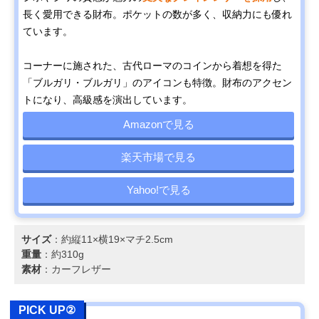
長く愛用できる財布。ポケットの数が多く、収納力にも優れ
ています。
コーナーに施された、古代ローマのコインから着想を得た
「ブルガリ・ブルガリ」のアイコンも特徴。財布のアクセン
トになり、高級感を演出しています。
Amazonで見る
楽天市場で見る
Yahoo!で見る
サイズ
：約縦11×横19×マチ2.5cm
重量
：約310g
素材
：カーフレザー
PICK UP②