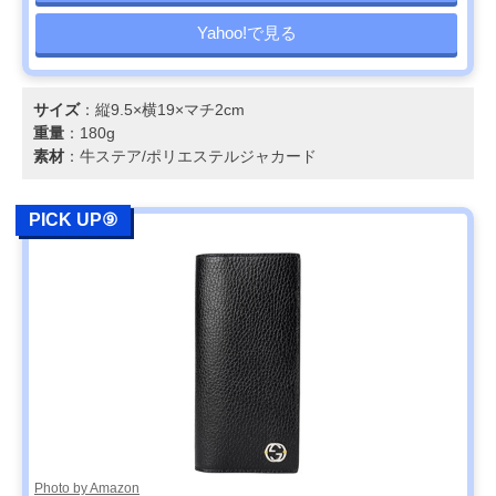
Yahoo!で見る
サイズ
：縦9.5×横19×マチ2cm
重量
：180g
素材
：牛ステア/ポリエステルジャカード
PICK UP⑨
Photo by Amazon