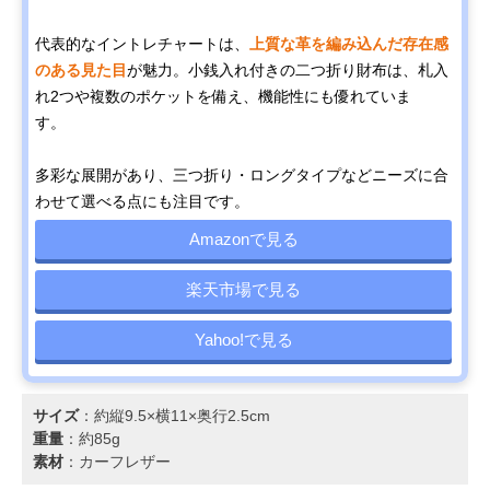
代表的なイントレチャートは、
上質な革を編み込んだ存在感
のある見た目
が魅力。小銭入れ付きの二つ折り財布は、札入
れ2つや複数のポケットを備え、機能性にも優れていま
す。
多彩な展開があり、三つ折り・ロングタイプなどニーズに合
わせて選べる点にも注目です。
Amazonで見る
楽天市場で見る
Yahoo!で見る
サイズ
：約縦9.5×横11×奥行2.5cm
重量
：約85g
素材
：カーフレザー