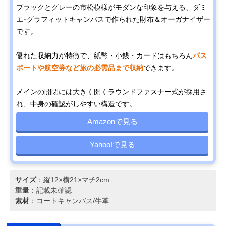
ブラックとグレーの市松模様がモダンな印象を与える、ダミ
エ･グラフィットキャンバスで作られた財布＆オーガナイザー
です。
優れた収納力が特徴で、紙幣・小銭・カードはもちろん
パス
ポートや航空券など旅の必需品まで収納
できます。
メインの開閉には大きく開くラウンドファスナー式が採用さ
れ、中身の確認がしやすい構造です。
Amazonで見る
Yahoo!で見る
サイズ
：縦12×横21×マチ2cm
重量
：記載未確認
素材
：コートキャンバス/牛革