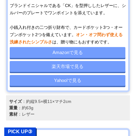
ブランドイニシャルである「CK」を型押ししたレザーに、シ
ルバーのプレートでワンポイントを添えています。
小銭入れ付きの二つ折り財布で、カードポケット3つ・オー
プンポケット2つを備えています。
オン・オフ問わず使える
洗練されたシンプルさ
は、贈り物にもおすすめです。
Amazonで見る
楽天市場で見る
Yahoo!で見る
サイズ
：約縦9.5×横11×マチ2cm
重量
：約63g
素材
：レザー
PICK UP③