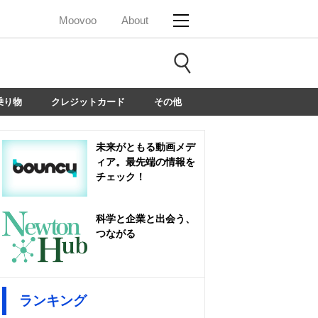
Moovoo
About
乗り物
クレジットカード
その他
未来がともる動画メデ
ィア。最先端の情報を
チェック！
科学と企業と出会う、
つながる
ランキング