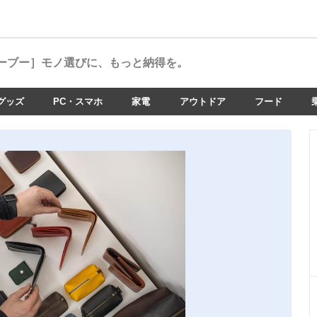
ーブー］
モノ選びに、もっと納得を。
グッズ
PC・スマホ
家電
アウトドア
フード