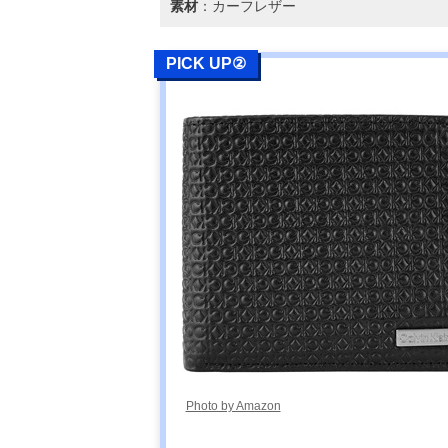
素材
：カーフレザー
PICK UP②
Photo by Amazon