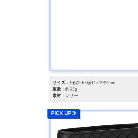
サイズ
：約縦9.5×横11×マチ2cm
重量
：約63g
素材
：レザー
PICK UP③