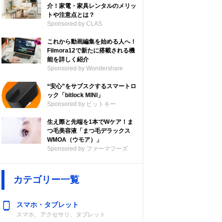
介！家電・家具レンタルのメリッ
トや注意点とは？
Sponsored by CLAS
これから動画編集を始める人へ！
Filmora12で新たに搭載される機
能を詳しく紹介
Sponsored by Wondershare
“安心”をサブスクするスマートロ
ック「bitlock MINI」
Sponsored by ビットキー
生え際と先端を1本でWケア！ま
つ毛美容液「まつ毛デラックス
WMOA（ウモア）」
Sponsored by ファーマフーズ
カテゴリー一覧
スマホ・タブレット
スマホ、アクセサリ、タブレット