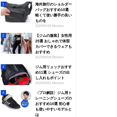
海外旅行のショルダー
1
バッグおすすめ10選
軽くて使い勝手の良い
ものを
2026/02/26 Moovoo
【ジムの服装】女性用
2
25選 おしゃれで体型
カバーできるウェアも
おすすめ
2025/08/28 Moovoo
ジム用リュックおすす
3
め11選 シューズの出
し入れもポイント
2026/03/01 Moovoo
〈プロ解説〉ジム用ト
4
レーニングシューズの
おすすめ10選 初心者
も使いやすいモデルと
は