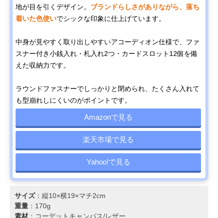
地が目を引くデザイン。
ブランドらしさがありながら、落ち
着いた色使い
でシックな印象に仕上げています。
中身が見やすく取り出しやすいアコーディオン仕様で、ファ
スナー付き小銭入れ・札入れ2つ・カードスロット12個を備
えた収納力です。
ラウンドファスナーでしっかりと閉められ、たくさん入れて
も型崩れしにくいのがポイントです。
Amazonで見る
楽天市場で見る
Yahoo!で見る
サイズ
：縦10×横19×マチ2cm
重量
：170g
素材
：コーデットキャンバス/レザー