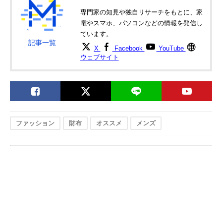
CAO2N
専門家の知見や独自リサーチをもとに、家
ポーター
幅広いシーンに合
縦9×横11×マチ
電やスマホ、パソコンなどの情報を発信し
Amazonで見る
PORTER
う品のある落ち着
2.5cm
ています。
CURRENT
いた仕上がり
記事一覧
X
Facebook
YouTube
WALLET 052-
ウェブサイト
02211
ファッション
財布
オススメ
メンズ