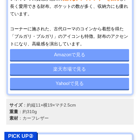
長く愛用できる財布。ポケットの数が多く、収納力にも優れ
ています。
コーナーに施された、古代ローマのコインから着想を得た
「ブルガリ・ブルガリ」のアイコンも特徴。財布のアクセン
トになり、高級感を演出しています。
Amazonで見る
楽天市場で見る
Yahoo!で見る
サイズ
：約縦11×横19×マチ2.5cm
重量
：約310g
素材
：カーフレザー
PICK UP②