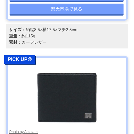
楽天市場で見る
サイズ
：約縦8.5×横17.5×マチ2.5cm
重量
：約115g
素材
：カーフレザー
PICK UP⑩
Photo by Amazon