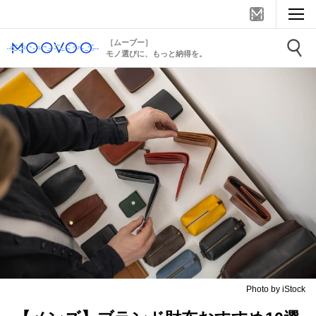
［ムーブー］
モノ選びに、もっと納得を。
Photo by iStock