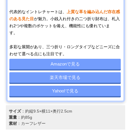
代表的なイントレチャートは、
上質な革を編み込んだ存在感
のある見た目
が魅力。小銭入れ付きの二つ折り財布は、札入
れ2つや複数のポケットを備え、機能性にも優れていま
す。
多彩な展開があり、三つ折り・ロングタイプなどニーズに合
わせて選べる点にも注目です。
Amazonで見る
楽天市場で見る
Yahoo!で見る
サイズ
：約縦9.5×横11×奥行2.5cm
重量
：約85g
素材
：カーフレザー