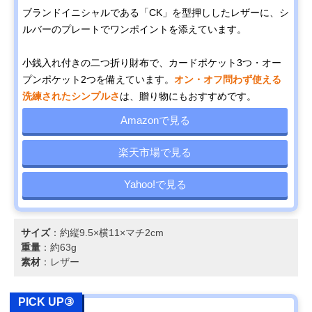
ブランドイニシャルである「CK」を型押ししたレザーに、シ
ルバーのプレートでワンポイントを添えています。
小銭入れ付きの二つ折り財布で、カードポケット3つ・オー
プンポケット2つを備えています。
オン・オフ問わず使える
洗練されたシンプルさ
は、贈り物にもおすすめです。
Amazonで見る
楽天市場で見る
Yahoo!で見る
サイズ
：約縦9.5×横11×マチ2cm
重量
：約63g
素材
：レザー
PICK UP③