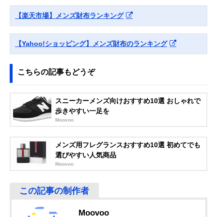
Amazonで見る
【楽天市場】メンズ財布ランキング
COACH(コーチ)
ブランドイニシャ
縦10×横19×マ
Amazonで見る
アコーディオン ウ
ルが映えるエレガ
2cm
ォレット シグネチ
ントな商品
【Yahoo!ショッピング】メンズ財布のランキング
ャー キャンバス
58112
Paul Smith(ポール
上品な外観とブラ
縦9.5×横19.5×
こちらの記事もどうぞ
Amazonで見る
スミス) ブライト
ンドらしい色使い
チ2cm
ストライププラー
が光る内装
長財布 553423
スニーカーメンズ向けおすすめ10選 おしゃれで
Dunhill(ダンヒル)
大人の気品を演出
縦9.5×横19.5×
歩きやすい一足を
Amazonで見る
PLAIN 10CC
する英国老舗ブラ
チ2.5cm
Moovoo
COAT WALLET
ンドの長財布
22R2P12PS
メンズ用フレグランスおすすめ10選 初めてでも
ポーター
シンプルなデザイ
縦9.5×横19×マ
Amazonで見る
選びやすい人気商品
PORTER SHEEN
ンを艶のある牛革
2cm
Moovoo
LONG WALLET
で格上げ
110-02968
GUCCI(グッチ) イ
内装に鮮やかなラ
約縦8.5×横17.5
Amazonで見る
ンターロッキング
イナーを使ったバ
マチ2.5cm
G ロングウォレッ
イカラーデザイン
Moovoo
ト 610467