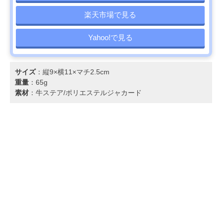
楽天市場で見る
Yahoo!で見る
サイズ
：縦9×横11×マチ2.5cm
重量
：65g
素材
：牛ステア/ポリエステルジャカード