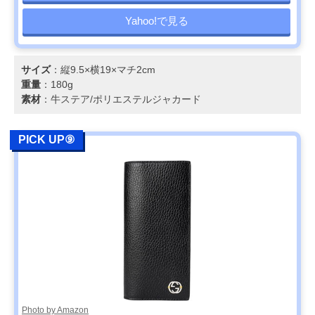
Yahoo!で見る
サイズ
：縦9.5×横19×マチ2cm
重量
：180g
素材
：牛ステア/ポリエステルジャカード
PICK UP⑨
Photo by Amazon