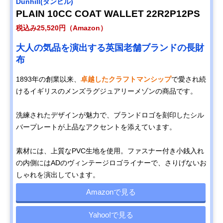
Dunhill(ダンヒル)
PLAIN 10CC COAT WALLET 22R2P12PS
税込み25,520円（Amazon）
大人の気品を演出する英国老舗ブランドの長財
布
1893年の創業以来、
卓越したクラフトマンシップ
で愛され続
けるイギリスのメンズラグジュアリーメゾンの商品です。
洗練されたデザインが魅力で、ブランドロゴを刻印したシル
バープレートが上品なアクセントを添えています。
素材には、上質なPVC生地を使用。ファスナー付き小銭入れ
の内側にはADのヴィンテージロゴライナーで、さりげないお
しゃれを演出しています。
Amazonで見る
Yahoo!で見る