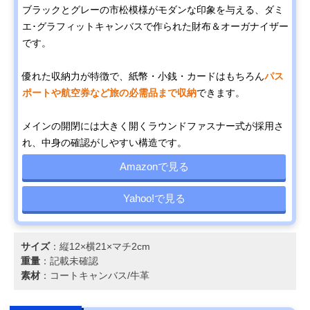
ブラックとグレーの市松模様がモダンな印象を与える、ダミ
エ･グラフィットキャンバスで作られた財布＆オーガナイザー
です。
優れた収納力が特徴で、紙幣・小銭・カードはもちろん
パス
ポートや航空券など旅の必需品まで収納
できます。
メインの開閉には大きく開くラウンドファスナー式が採用さ
れ、中身の確認がしやすい構造です。
Amazonで見る
Yahoo!で見る
サイズ
：縦12×横21×マチ2cm
重量
：記載未確認
素材
：コートキャンバス/牛革