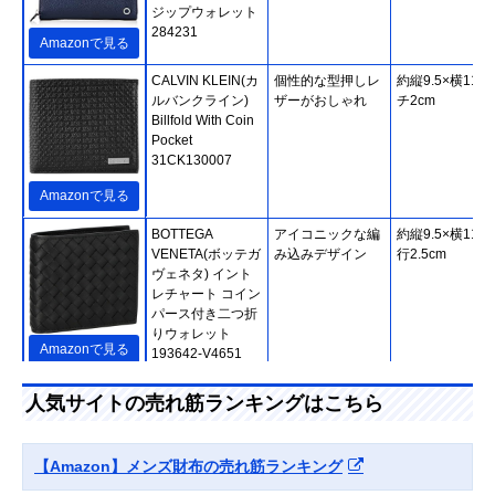
ジップウォレット
284231
Amazonで見る
CALVIN KLEIN(カ
個性的な型押しレ
約縦9.5×横11×
ルバンクライン)
ザーがおしゃれ
チ2cm
Billfold With Coin
Pocket
31CK130007
Amazonで見る
BOTTEGA
アイコニックな編
約縦9.5×横11×
VENETA(ボッテガ
み込みデザイン
行2.5cm
ヴェネタ) イント
レチャート コイン
パース付き二つ折
りウォレット
Amazonで見る
193642-V4651
LOUIS
シックな色合いの
縦12×横21×マ
人気サイトの売れ筋ランキングはこちら
VUITTON(ルイヴ
ダミエ柄。旅行・
2cm
ィトン) ジッピ
出張にもおすすめ
ー・オーガナイザ
【Amazon】メンズ財布の売れ筋ランキング
ー NM N60111