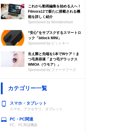
これから動画編集を始める人へ！
Filmora12で新たに搭載される機
能を詳しく紹介
Sponsored by Wondershare
“安心”をサブスクするスマートロ
ック「bitlock MINI」
Sponsored by ビットキー
生え際と先端を1本でWケア！ま
つ毛美容液「まつ毛デラックス
WMOA（ウモア）」
Sponsored by ファーマフーズ
カテゴリー一覧
スマホ・タブレット
スマホ、アクセサリ、タブレット
PC・PC関連
PC、PC周辺機器