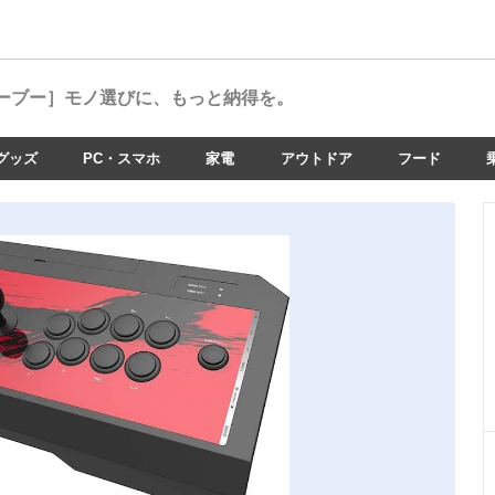
ーブー］
モノ選びに、もっと納得を。
グッズ
PC・スマホ
家電
アウトドア
フード