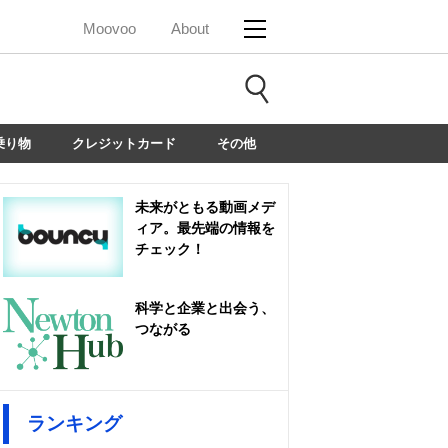
Moovoo
About
乗り物
クレジットカード
その他
未来がともる動画メデ
ィア。最先端の情報を
チェック！
科学と企業と出会う、
つながる
ランキング