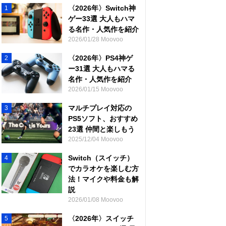
〈2026年〉Switch神
1
ゲー33選 大人もハマ
る名作・人気作を紹介
2026/01/28 Moovoo
〈2026年〉PS4神ゲ
2
ー31選 大人もハマる
名作・人気作を紹介
2026/01/15 Moovoo
マルチプレイ対応の
3
PS5ソフト、おすすめ
23選 仲間と楽しもう
2025/12/04 Moovoo
Switch（スイッチ）
4
でカラオケを楽しむ方
法！マイクや料金も解
説
2026/01/08 Moovoo
〈2026年〉スイッチ
5