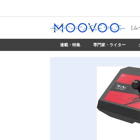
［ム
連載・特集
専門家・ライター