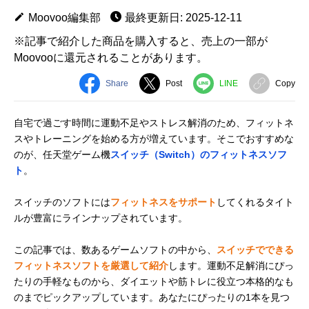
Moovoo編集部
最終更新日: 2025-12-11
※記事で紹介した商品を購入すると、売上の一部が
Moovooに還元されることがあります。
Share
Post
LINE
Copy
自宅で過ごす時間に運動不足やストレス解消のため、フィットネ
スやトレーニングを始める方が増えています。そこでおすすめな
のが、任天堂ゲーム機
スイッチ（Switch）のフィットネスソフ
ト
。
スイッチのソフトには
フィットネスをサポート
してくれるタイト
ルが豊富にラインナップされています。
この記事では、数あるゲームソフトの中から、
スイッチでできる
フィットネスソフトを厳選して紹介
します。運動不足解消にぴっ
たりの手軽なものから、ダイエットや筋トレに役立つ本格的なも
のまでピックアップしています。あなたにぴったりの1本を見つ