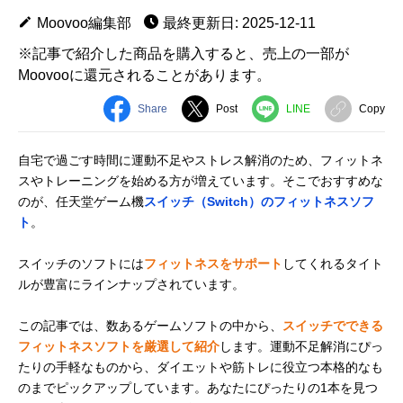
Moovoo編集部
最終更新日: 2025-12-11
※記事で紹介した商品を購入すると、売上の一部が
Moovooに還元されることがあります。
Share
Post
LINE
Copy
自宅で過ごす時間に運動不足やストレス解消のため、フィットネ
スやトレーニングを始める方が増えています。そこでおすすめな
のが、任天堂ゲーム機
スイッチ（Switch）のフィットネスソフ
ト
。
スイッチのソフトには
フィットネスをサポート
してくれるタイト
ルが豊富にラインナップされています。
この記事では、数あるゲームソフトの中から、
スイッチでできる
フィットネスソフトを厳選して紹介
します。運動不足解消にぴっ
たりの手軽なものから、ダイエットや筋トレに役立つ本格的なも
のまでピックアップしています。あなたにぴったりの1本を見つ