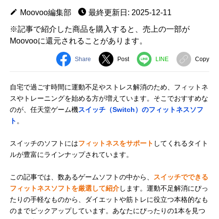
Moovoo編集部
最終更新日: 2025-12-11
※記事で紹介した商品を購入すると、売上の一部が
Moovooに還元されることがあります。
Share
Post
LINE
Copy
自宅で過ごす時間に運動不足やストレス解消のため、フィットネ
スやトレーニングを始める方が増えています。そこでおすすめな
のが、任天堂ゲーム機
スイッチ（Switch）のフィットネスソフ
ト
。
スイッチのソフトには
フィットネスをサポート
してくれるタイト
ルが豊富にラインナップされています。
この記事では、数あるゲームソフトの中から、
スイッチでできる
フィットネスソフトを厳選して紹介
します。運動不足解消にぴっ
たりの手軽なものから、ダイエットや筋トレに役立つ本格的なも
のまでピックアップしています。あなたにぴったりの1本を見つ