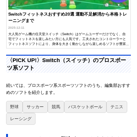
Switchフィットネスおすすめ20選 運動不足解消から本格トレ
ーニングまで
2025-12-11
大人気ゲーム機の任天堂スイッチ（Switch）はゲームユーザーだけでなく、自
宅でフィットネスを楽しみたい方にも人気です。工夫されたコントローラーと
フィットネスソフトにより、身体を大きく動かしながら楽しめるソフトが豊富
にラインナップされています。この記事では、スイッチでできるフィットネス
ソフトを厳選して紹介します。ぴったりの1本を見つけて、楽しくフィットネス
を始めましょう！
〈PICK UP!〉Switch（スイッチ）のプロスポー
ツ系ソフト
続いては、プロスポーツ系スポーツソフトのうち、編集部おすす
めのソフトを紹介します。
野球
サッカー
競馬
バスケットボール
テニス
レーシング