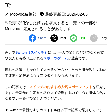
で
Moovoo編集部
最終更新日: 2026-02-05
※記事で紹介した商品を購入すると、売上の一部が
Moovooに還元されることがあります。
Share
Post
LINE
Copy
任天堂
Switch（スイッチ）
には、一人で楽しむだけでなく家族
や友人とも盛り上がれる
スポーツゲーム
が豊富です。
憧れの名選手を操作して遊べるゲームや、自分自身が激しく動い
て運動不足解消にも役立つタイトルもあります。
この記事では、
スイッチのおすすめ人気スポーツソフト
を紹介し
ます。最新作から定番の名作まで登場するので、心も身体も熱く
なるプレーをぜひ楽しんでください。
▼Switchの最新おすすめタイトルは以下の記事で紹介していま