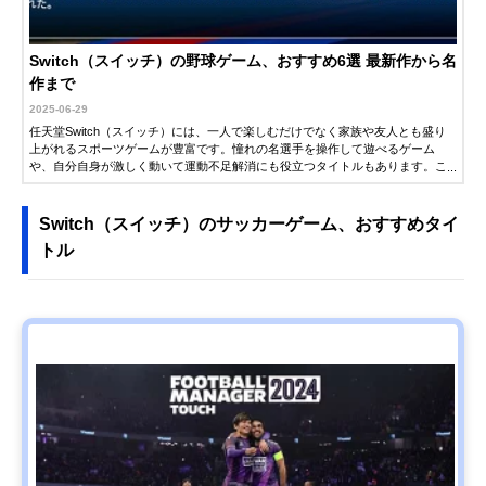
Switch（スイッチ）の野球ゲーム、おすすめ6選 最新作から名
作まで
2025-06-29
任天堂Switch（スイッチ）には、一人で楽しむだけでなく家族や友人とも盛り
上がれるスポーツゲームが豊富です。憧れの名選手を操作して遊べるゲーム
や、自分自身が激しく動いて運動不足解消にも役立つタイトルもあります。こ
の記事では、スイッチのおすすめ人気スポーツソフトを紹介します。最新作か
ら定番の名作まで登場するので、心も身体も熱くなるプレーをぜひ楽しんでく
ださい。
Switch（スイッチ）のサッカーゲーム、おすすめタイ
トル