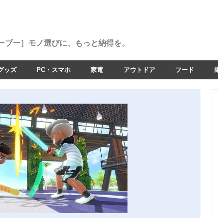
ーブー］
モノ選びに、もっと納得を。
グッズ
PC・スマホ
家電
アウトドア
フード