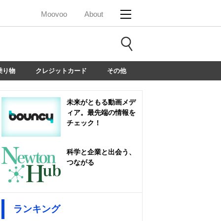
Moovoo
About
乗り物
クレジットカード
その他
未来がともる動画メデ
ィア。最先端の情報を
チェック！
科学と企業と出会う、
つながる
ランキング