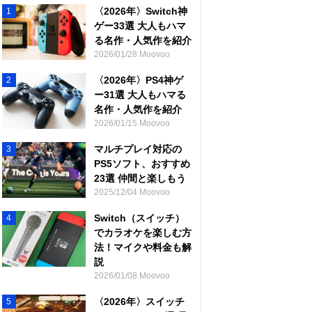
〈2026年〉Switch神
1
ゲー33選 大人もハマ
る名作・人気作を紹介
2026/01/28 Moovoo
〈2026年〉PS4神ゲ
2
ー31選 大人もハマる
名作・人気作を紹介
2026/01/15 Moovoo
マルチプレイ対応の
3
PS5ソフト、おすすめ
23選 仲間と楽しもう
2025/12/04 Moovoo
Switch（スイッチ）
4
でカラオケを楽しむ方
法！マイクや料金も解
説
2026/01/08 Moovoo
〈2026年〉スイッチ
5