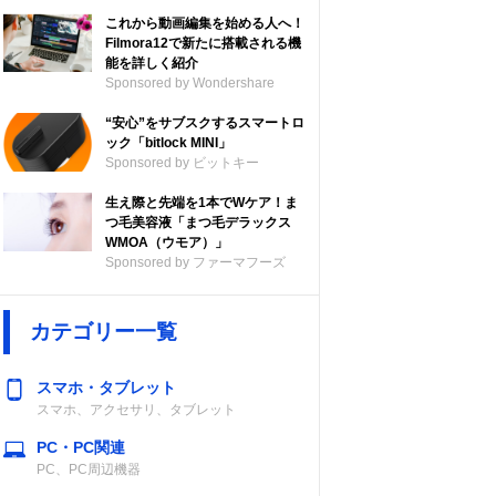
これから動画編集を始める人へ！
Filmora12で新たに搭載される機
能を詳しく紹介
Sponsored by Wondershare
“安心”をサブスクするスマートロ
ック「bitlock MINI」
Sponsored by ビットキー
生え際と先端を1本でWケア！ま
つ毛美容液「まつ毛デラックス
WMOA（ウモア）」
Sponsored by ファーマフーズ
カテゴリー一覧
スマホ・タブレット
スマホ、アクセサリ、タブレット
PC・PC関連
PC、PC周辺機器