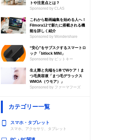
トや注意点とは？
Sponsored by CLAS
これから動画編集を始める人へ！
Filmora12で新たに搭載される機
能を詳しく紹介
Sponsored by Wondershare
“安心”をサブスクするスマートロ
ック「bitlock MINI」
Sponsored by ビットキー
生え際と先端を1本でWケア！ま
つ毛美容液「まつ毛デラックス
WMOA（ウモア）」
Sponsored by ファーマフーズ
カテゴリー一覧
スマホ・タブレット
スマホ、アクセサリ、タブレット
PC・PC関連