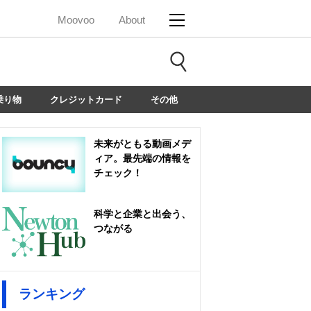
Moovoo
About
乗り物
クレジットカード
その他
未来がともる動画メデ
ィア。最先端の情報を
チェック！
科学と企業と出会う、
つながる
ランキング