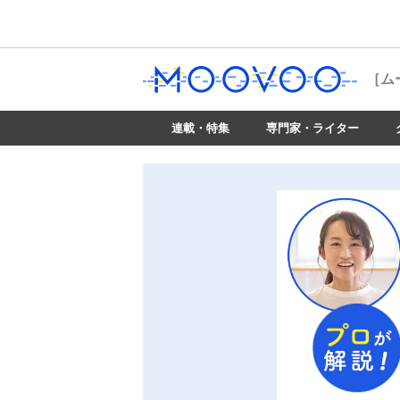
［ム
連載・特集
専門家・ライター