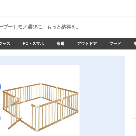
ーブー］
モノ選びに、もっと納得を。
グッズ
PC・スマホ
家電
アウトドア
フード