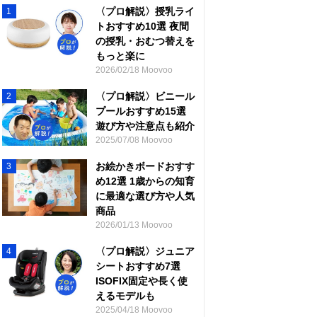
〈プロ解説〉授乳ライ
1
トおすすめ10選 夜間
の授乳・おむつ替えを
もっと楽に
2026/02/18 Moovoo
〈プロ解説〉ビニール
2
プールおすすめ15選
遊び方や注意点も紹介
2025/07/08 Moovoo
お絵かきボードおすす
3
め12選 1歳からの知育
に最適な選び方や人気
商品
2026/01/13 Moovoo
〈プロ解説〉ジュニア
4
シートおすすめ7選
ISOFIX固定や長く使
えるモデルも
2025/04/18 Moovoo