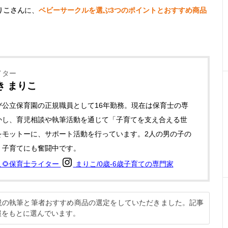
りこさん
に、
ベビーサークルを選ぶ3つのポイントとおすすめ商品
イター
き まりこ
び公立保育園の正規職員として16年勤務。現在は保育士の専
かし、育児相談や執筆活動を通じて「子育てを支え合える世
をモットーに、サポート活動を行っています。2人の男の子の
、子育てにも奮闘中です。
こ🌻保育士ライター
まりこ/0歳-6歳子育ての専門家
解説の執筆と筆者おすすめ商品の選定をしていただきました。記事
報をもとに選んでいます。