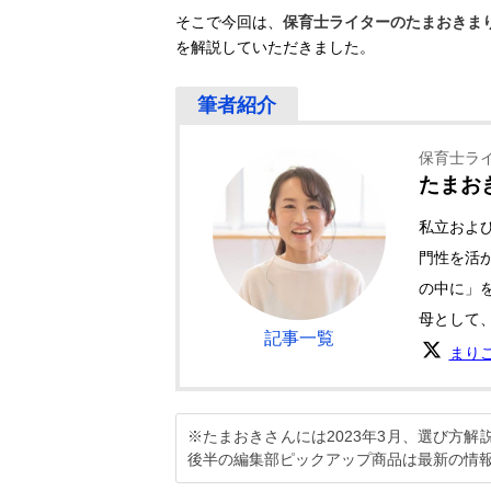
そこで今回は、
保育士ライターのたまおきま
を解説していただきました。
保育士ラ
たまお
私立およ
門性を活
の中に」
母として
記事一覧
まり
※たまおきさんには2023年3月、選び方
後半の編集部ピックアップ商品は最新の情