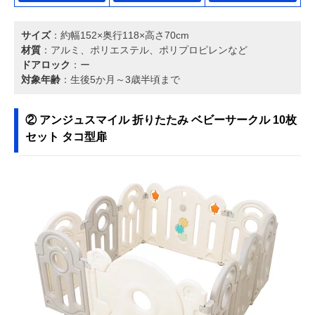
サイズ
：約幅152×奥行118×高さ70cm
材質
：アルミ、ポリエステル、ポリプロピレンなど
ドアロック
：ー
対象年齢
：生後5か月～3歳半頃まで
② アンジュスマイル 折りたたみ ベビーサークル 10枚
セット タコ型扉