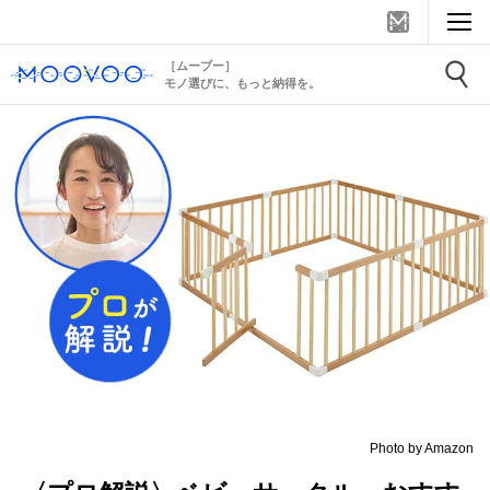
［ムーブー］
モノ選びに、もっと納得を。
Photo by Amazon