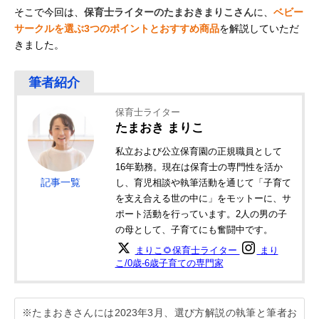
そこで今回は、
保育士ライターのたまおきまりこさん
に、
ベビー
サークルを選ぶ3つのポイントとおすすめ商品
を解説していただ
きました。
保育士ライター
たまおき まりこ
私立および公立保育園の正規職員として
16年勤務。現在は保育士の専門性を活か
記事一覧
し、育児相談や執筆活動を通じて「子育て
を支え合える世の中に」をモットーに、サ
ポート活動を行っています。2人の男の子
の母として、子育てにも奮闘中です。
まりこ🌻保育士ライター
まり
こ/0歳-6歳子育ての専門家
※たまおきさんには2023年3月、選び方解説の執筆と筆者お