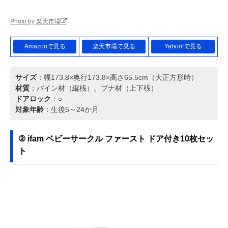
Photo by 楽天市場
Amazonで見る
楽天市場で見る
Yahoo!で見る
サイズ
：幅173.8×奥行173.8×高さ65.5cm（大正方形時）
材質
：パイン材（縦桟）、ブナ材（上下桟）
ドアロック
：○
対象年齢
：生後5～24か月
② ifam ベビーサークル ファースト ドア付き10枚セッ
ト