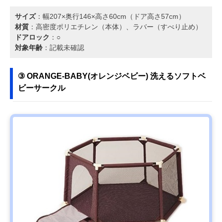
サイズ
：幅207×奥行146×高さ60cm（ドア高さ57cm）
材質
：高密度ポリエチレン（本体）、ラバー（すべり止め）
ドアロック
：○
対象年齢
：記載未確認
③ ORANGE-BABY(オレンジベビー) 洗えるソフトベ
ビーサークル