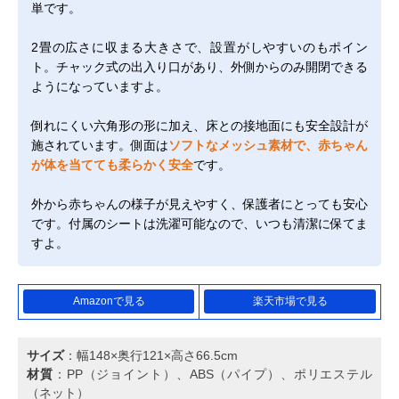
単です。
2畳の広さに収まる大きさで、設置がしやすいのもポイン
ト。チャック式の出入り口があり、外側からのみ開閉できる
ようになっていますよ。
倒れにくい六角形の形に加え、床との接地面にも安全設計が
施されています。側面は
ソフトなメッシュ素材で、赤ちゃん
が体を当てても柔らかく安全
です。
外から赤ちゃんの様子が見えやすく、保護者にとっても安心
です。付属のシートは洗濯可能なので、いつも清潔に保てま
すよ。
Amazonで見る
楽天市場で見る
サイズ
：幅148×奥行121×高さ66.5cm
材質
：PP（ジョイント）、ABS（パイプ）、ポリエステル
（ネット）