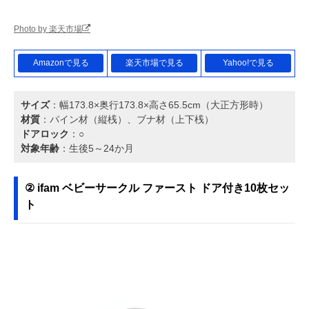
Photo by 楽天市場
Amazonで見る
楽天市場で見る
Yahoo!で見る
サイズ
：幅173.8×奥行173.8×高さ65.5cm（大正方形時）
材質
：パイン材（縦桟）、ブナ材（上下桟）
ドアロック
：○
対象年齢
：生後5～24か月
② ifam ベビーサークル ファースト ドア付き10枚セッ
ト