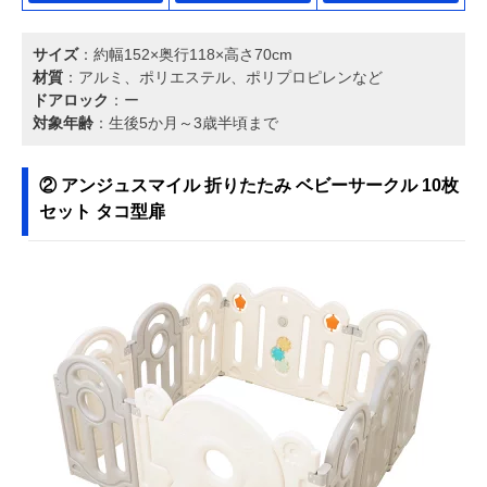
サイズ
：約幅152×奥行118×高さ70cm
材質
：アルミ、ポリエステル、ポリプロピレンなど
ドアロック
：ー
対象年齢
：生後5か月～3歳半頃まで
② アンジュスマイル 折りたたみ ベビーサークル 10枚
セット タコ型扉