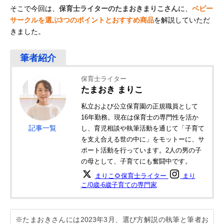
そこで今回は、
保育士ライターのたまおきまりこさん
に、
ベビー
サークルを選ぶ3つのポイントとおすすめ商品
を解説していただ
きました。
保育士ライター
たまおき まりこ
私立および公立保育園の正規職員として
16年勤務。現在は保育士の専門性を活か
記事一覧
し、育児相談や執筆活動を通じて「子育て
を支え合える世の中に」をモットーに、サ
ポート活動を行っています。2人の男の子
の母として、子育てにも奮闘中です。
まりこ🌻保育士ライター
まり
こ/0歳-6歳子育ての専門家
※たまおきさんには2023年3月、選び方解説の執筆と筆者お