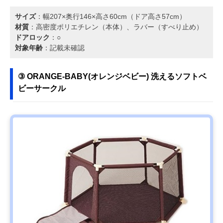
サイズ
：幅207×奥行146×高さ60cm（ドア高さ57cm）
材質
：高密度ポリエチレン（本体）、ラバー（すべり止め）
ドアロック
：○
対象年齢
：記載未確認
③ ORANGE-BABY(オレンジベビー) 洗えるソフトベ
ビーサークル