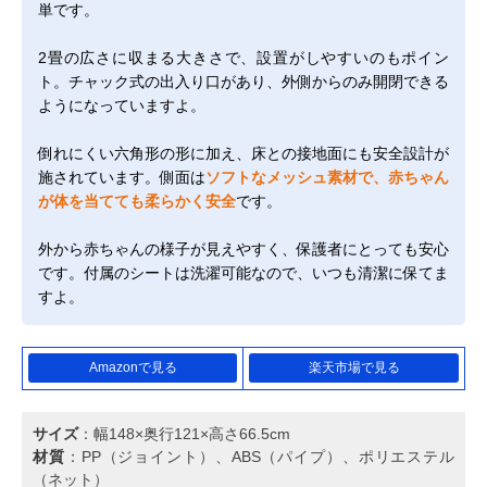
単です。
2畳の広さに収まる大きさで、設置がしやすいのもポイン
ト。チャック式の出入り口があり、外側からのみ開閉できる
ようになっていますよ。
倒れにくい六角形の形に加え、床との接地面にも安全設計が
施されています。側面は
ソフトなメッシュ素材で、赤ちゃん
が体を当てても柔らかく安全
です。
外から赤ちゃんの様子が見えやすく、保護者にとっても安心
です。付属のシートは洗濯可能なので、いつも清潔に保てま
すよ。
Amazonで見る
楽天市場で見る
サイズ
：幅148×奥行121×高さ66.5cm
材質
：PP（ジョイント）、ABS（パイプ）、ポリエステル
（ネット）