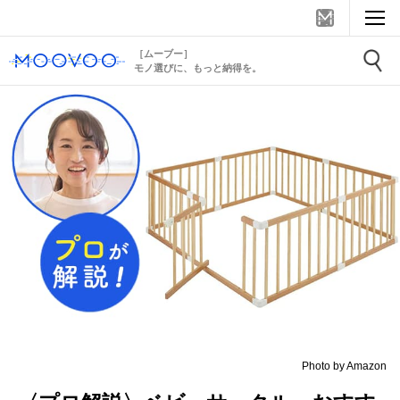
［ムーブー］
モノ選びに、もっと納得を。
Photo by Amazon