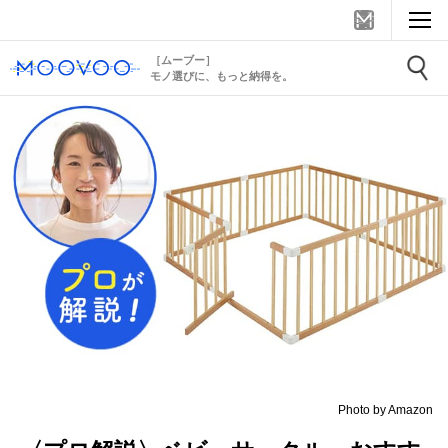
［ムーブー］
モノ選びに、もっと納得を。
Photo by Amazon