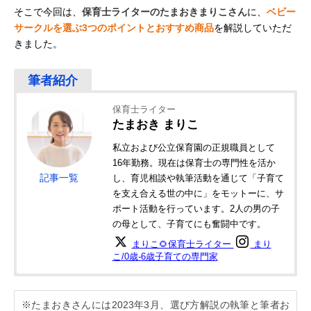
そこで今回は、
保育士ライターのたまおきまりこさん
に、
ベビー
サークルを選ぶ3つのポイントとおすすめ商品
を解説していただ
きました。
保育士ライター
たまおき まりこ
私立および公立保育園の正規職員として
16年勤務。現在は保育士の専門性を活か
記事一覧
し、育児相談や執筆活動を通じて「子育て
を支え合える世の中に」をモットーに、サ
ポート活動を行っています。2人の男の子
の母として、子育てにも奮闘中です。
まりこ🌻保育士ライター
まり
こ/0歳-6歳子育ての専門家
※たまおきさんには2023年3月、選び方解説の執筆と筆者お