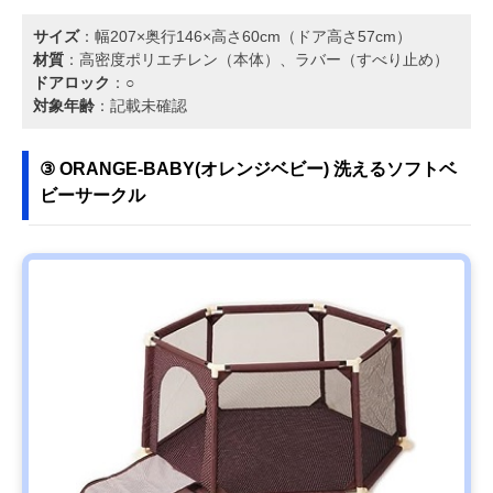
サイズ
：幅207×奥行146×高さ60cm（ドア高さ57cm）
材質
：高密度ポリエチレン（本体）、ラバー（すべり止め）
ドアロック
：○
対象年齢
：記載未確認
③ ORANGE-BABY(オレンジベビー) 洗えるソフトベ
ビーサークル