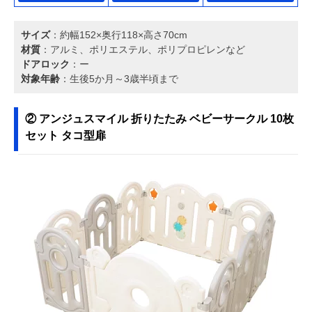
サイズ
：約幅152×奥行118×高さ70cm
材質
：アルミ、ポリエステル、ポリプロピレンなど
ドアロック
：ー
対象年齢
：生後5か月～3歳半頃まで
② アンジュスマイル 折りたたみ ベビーサークル 10枚
セット タコ型扉