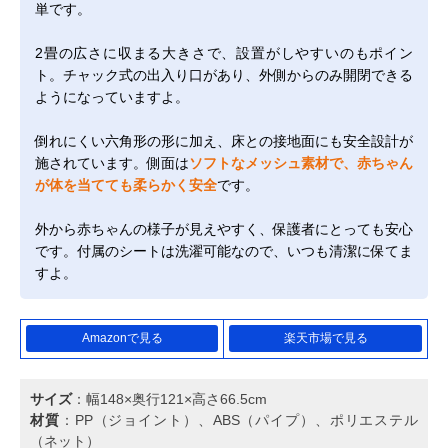
単です。
2畳の広さに収まる大きさで、設置がしやすいのもポイン
ト。チャック式の出入り口があり、外側からのみ開閉できる
ようになっていますよ。
倒れにくい六角形の形に加え、床との接地面にも安全設計が
施されています。側面は
ソフトなメッシュ素材で、赤ちゃん
が体を当てても柔らかく安全
です。
外から赤ちゃんの様子が見えやすく、保護者にとっても安心
です。付属のシートは洗濯可能なので、いつも清潔に保てま
すよ。
Amazonで見る
楽天市場で見る
サイズ
：幅148×奥行121×高さ66.5cm
材質
：PP（ジョイント）、ABS（パイプ）、ポリエステル
（ネット）