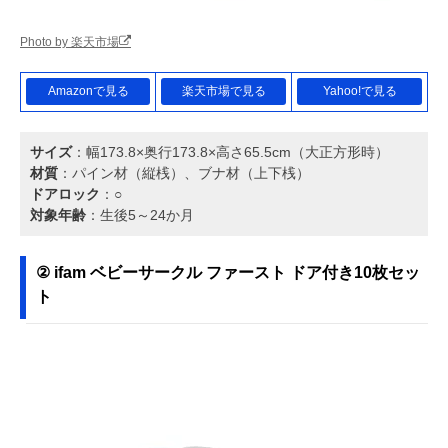
Photo by 楽天市場
Amazonで見る
楽天市場で見る
Yahoo!で見る
サイズ
：幅173.8×奥行173.8×高さ65.5cm（大正方形時）
材質
：パイン材（縦桟）、ブナ材（上下桟）
ドアロック
：○
対象年齢
：生後5～24か月
② ifam ベビーサークル ファースト ドア付き10枚セッ
ト