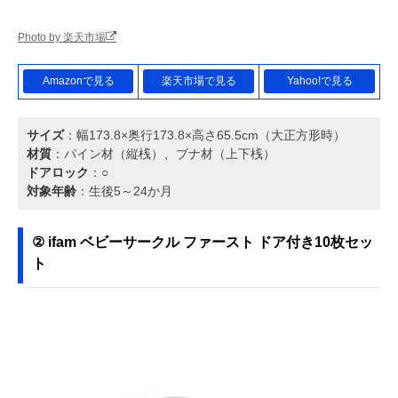
Photo by 楽天市場
Amazonで見る
楽天市場で見る
Yahoo!で見る
サイズ
：幅173.8×奥行173.8×高さ65.5cm（大正方形時）
材質
：パイン材（縦桟）、ブナ材（上下桟）
ドアロック
：○
対象年齢
：生後5～24か月
② ifam ベビーサークル ファースト ドア付き10枚セッ
ト