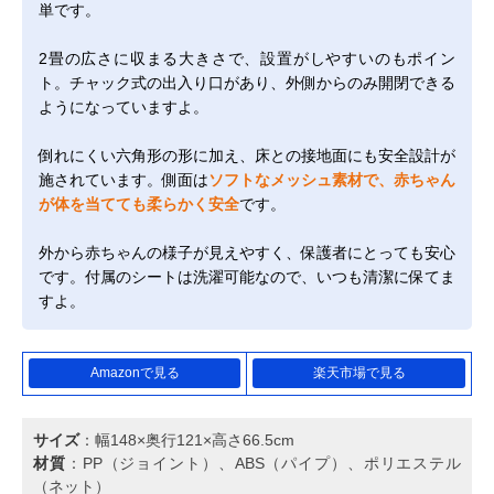
単です。
2畳の広さに収まる大きさで、設置がしやすいのもポイン
ト。チャック式の出入り口があり、外側からのみ開閉できる
ようになっていますよ。
倒れにくい六角形の形に加え、床との接地面にも安全設計が
施されています。側面は
ソフトなメッシュ素材で、赤ちゃん
が体を当てても柔らかく安全
です。
外から赤ちゃんの様子が見えやすく、保護者にとっても安心
です。付属のシートは洗濯可能なので、いつも清潔に保てま
すよ。
Amazonで見る
楽天市場で見る
サイズ
：幅148×奥行121×高さ66.5cm
材質
：PP（ジョイント）、ABS（パイプ）、ポリエステル
（ネット）