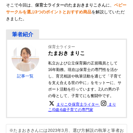
そこで今回は、
保育士ライターのたまおきまりこさん
に、
ベビー
サークルを選ぶ3つのポイントとおすすめ商品
を解説していただ
きました。
保育士ライター
たまおき まりこ
私立および公立保育園の正規職員として
16年勤務。現在は保育士の専門性を活か
記事一覧
し、育児相談や執筆活動を通じて「子育て
を支え合える世の中に」をモットーに、サ
ポート活動を行っています。2人の男の子
の母として、子育てにも奮闘中です。
まりこ🌻保育士ライター
まり
こ/0歳-6歳子育ての専門家
※たまおきさんには2023年3月、選び方解説の執筆と筆者お