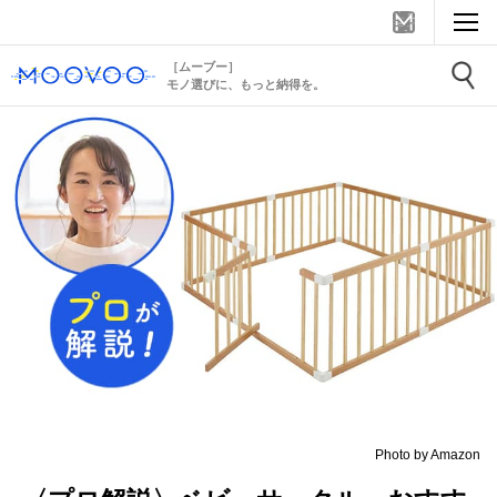
［ムーブー］
モノ選びに、もっと納得を。
Photo by Amazon