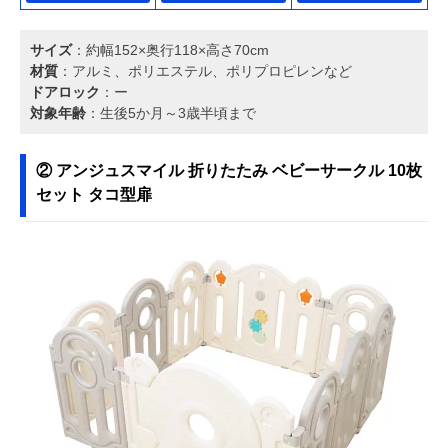
サイズ
：約幅152×奥行118×高さ70cm
材質
：アルミ、ポリエステル、ポリプロピレンなど
ドアロック
：ー
対象年齢
：生後5か月～3歳半頃まで
② アンジュスマイル 折りたたみ ベビーサークル 10枚
セット タコ型扉