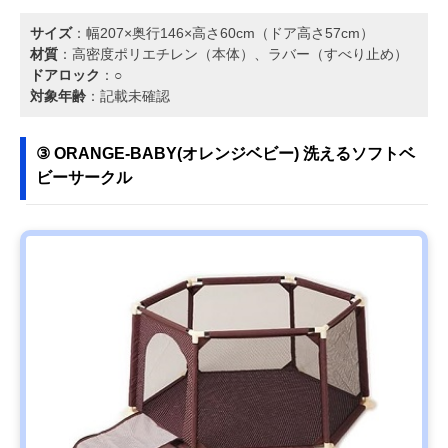
サイズ
：幅207×奥行146×高さ60cm（ドア高さ57cm）
材質
：高密度ポリエチレン（本体）、ラバー（すべり止め）
ドアロック
：○
対象年齢
：記載未確認
③ ORANGE-BABY(オレンジベビー) 洗えるソフトベ
ビーサークル