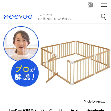
［ムーブー］
モノ選びに、もっと納得を。
Photo by Amazon