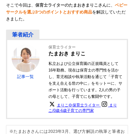
そこで今回は、
保育士ライターのたまおきまりこさん
に、
ベビー
サークルを選ぶ3つのポイントとおすすめ商品
を解説していただ
きました。
保育士ライター
たまおき まりこ
私立および公立保育園の正規職員として
16年勤務。現在は保育士の専門性を活か
記事一覧
し、育児相談や執筆活動を通じて「子育て
を支え合える世の中に」をモットーに、サ
ポート活動を行っています。2人の男の子
の母として、子育てにも奮闘中です。
まりこ🌻保育士ライター
まり
こ/0歳-6歳子育ての専門家
※たまおきさんには2023年3月、選び方解説の執筆と筆者お