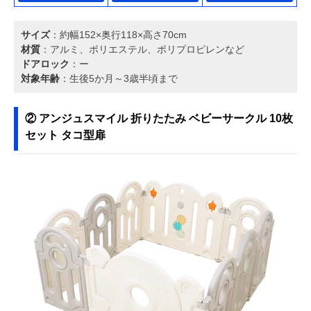
サイズ
：約幅152×奥行118×高さ70cm
材質
：アルミ、ポリエステル、ポリプロピレンなど
ドアロック
：ー
対象年齢
：生後5か月～3歳半頃まで
② アンジュスマイル 折りたたみ ベビーサークル 10枚
セット タコ型扉