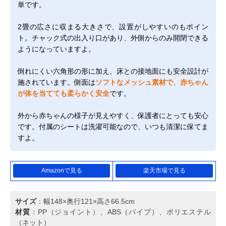
単です。
2畳の広さに収まる大きさで、設置がしやすいのもポイン
ト。チャック式の出入り口があり、外側からのみ開閉できる
ようになっていますよ。
倒れにくい六角形の形に加え、床との接地面にも安全設計が
施されています。側面は
ソフトなメッシュ素材で、赤ちゃん
が体を当てても柔らかく安全
です。
外から赤ちゃんの様子が見えやすく、保護者にとっても安心
です。付属のシートは洗濯可能なので、いつも清潔に保てま
すよ。
Amazonで見る
楽天市場で見る
サイズ
：幅148×奥行121×高さ66.5cm
材質
：PP（ジョイント）、ABS（パイプ）、ポリエステル
（ネット）