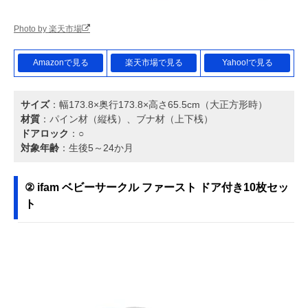
Photo by 楽天市場
Amazonで見る
楽天市場で見る
Yahoo!で見る
サイズ
：幅173.8×奥行173.8×高さ65.5cm（大正方形時）
材質
：パイン材（縦桟）、ブナ材（上下桟）
ドアロック
：○
対象年齢
：生後5～24か月
② ifam ベビーサークル ファースト ドア付き10枚セッ
ト