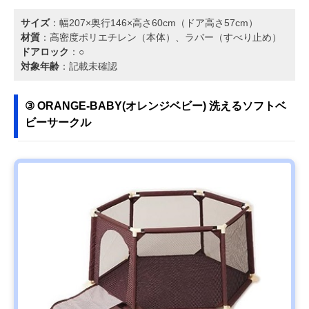
サイズ
：幅207×奥行146×高さ60cm（ドア高さ57cm）
材質
：高密度ポリエチレン（本体）、ラバー（すべり止め）
ドアロック
：○
対象年齢
：記載未確認
③ ORANGE-BABY(オレンジベビー) 洗えるソフトベ
ビーサークル