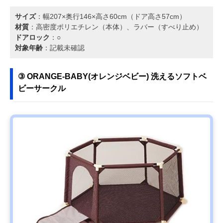
サイズ
：幅207×奥行146×高さ60cm（ドア高さ57cm）
材質
：高密度ポリエチレン（本体）、ラバー（すべり止め）
ドアロック
：○
対象年齢
：記載未確認
③ ORANGE-BABY(オレンジベビー) 洗えるソフトベ
ビーサークル