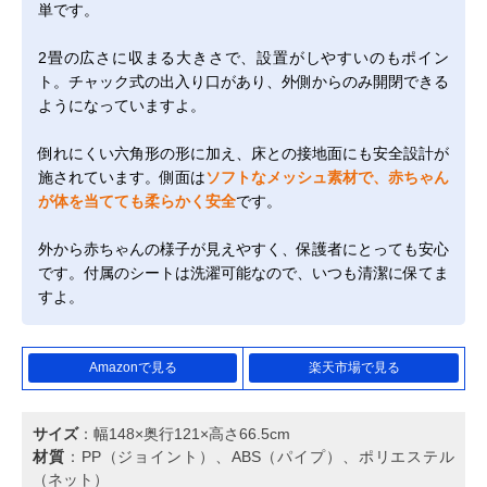
単です。
2畳の広さに収まる大きさで、設置がしやすいのもポイン
ト。チャック式の出入り口があり、外側からのみ開閉できる
ようになっていますよ。
倒れにくい六角形の形に加え、床との接地面にも安全設計が
施されています。側面は
ソフトなメッシュ素材で、赤ちゃん
が体を当てても柔らかく安全
です。
外から赤ちゃんの様子が見えやすく、保護者にとっても安心
です。付属のシートは洗濯可能なので、いつも清潔に保てま
すよ。
Amazonで見る
楽天市場で見る
サイズ
：幅148×奥行121×高さ66.5cm
材質
：PP（ジョイント）、ABS（パイプ）、ポリエステル
（ネット）