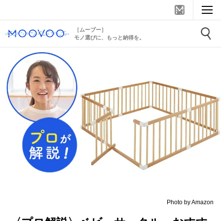
［ムーブー］
モノ選びに、もっと納得を。
Photo by Amazon