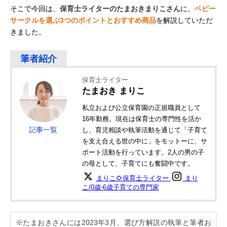
そこで今回は、
保育士ライターのたまおきまりこさん
に、
ベビー
サークルを選ぶ3つのポイントとおすすめ商品
を解説していただ
きました。
保育士ライター
たまおき まりこ
私立および公立保育園の正規職員として
16年勤務。現在は保育士の専門性を活か
記事一覧
し、育児相談や執筆活動を通じて「子育て
を支え合える世の中に」をモットーに、サ
ポート活動を行っています。2人の男の子
の母として、子育てにも奮闘中です。
まりこ🌻保育士ライター
まり
こ/0歳-6歳子育ての専門家
※たまおきさんには2023年3月、選び方解説の執筆と筆者お