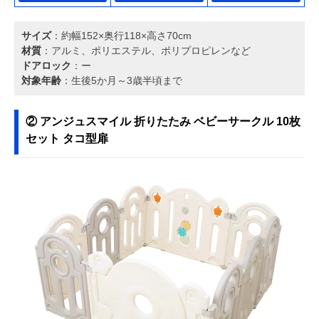
サイズ
：約幅152×奥行118×高さ70cm
材質
：アルミ、ポリエステル、ポリプロピレンなど
ドアロック
：ー
対象年齢
：生後5か月～3歳半頃まで
② アンジュスマイル 折りたたみ ベビーサークル 10枚
セット タコ型扉