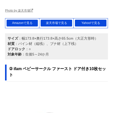
Photo by 楽天市場
Amazonで見る
楽天市場で見る
Yahoo!で見る
サイズ
：幅173.8×奥行173.8×高さ65.5cm（大正方形時）
材質
：パイン材（縦桟）、ブナ材（上下桟）
ドアロック
：○
対象年齢
：生後5～24か月
② ifam ベビーサークル ファースト ドア付き10枚セッ
ト