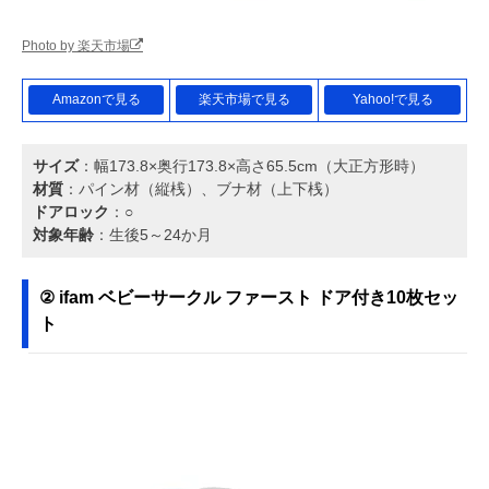
Photo by 楽天市場
Amazonで見る
楽天市場で見る
Yahoo!で見る
サイズ
：幅173.8×奥行173.8×高さ65.5cm（大正方形時）
材質
：パイン材（縦桟）、ブナ材（上下桟）
ドアロック
：○
対象年齢
：生後5～24か月
② ifam ベビーサークル ファースト ドア付き10枚セッ
ト