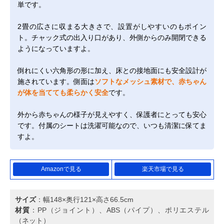
単です。
2畳の広さに収まる大きさで、設置がしやすいのもポイン
ト。チャック式の出入り口があり、外側からのみ開閉できる
ようになっていますよ。
倒れにくい六角形の形に加え、床との接地面にも安全設計が
施されています。側面は
ソフトなメッシュ素材で、赤ちゃん
が体を当てても柔らかく安全
です。
外から赤ちゃんの様子が見えやすく、保護者にとっても安心
です。付属のシートは洗濯可能なので、いつも清潔に保てま
すよ。
Amazonで見る
楽天市場で見る
サイズ
：幅148×奥行121×高さ66.5cm
材質
：PP（ジョイント）、ABS（パイプ）、ポリエステル
（ネット）