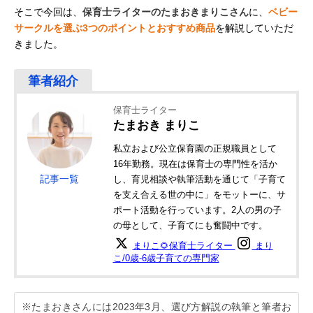
そこで今回は、
保育士ライターのたまおきまりこさん
に、
ベビー
サークルを選ぶ3つのポイントとおすすめ商品
を解説していただ
きました。
保育士ライター
たまおき まりこ
私立および公立保育園の正規職員として
16年勤務。現在は保育士の専門性を活か
記事一覧
し、育児相談や執筆活動を通じて「子育て
を支え合える世の中に」をモットーに、サ
ポート活動を行っています。2人の男の子
の母として、子育てにも奮闘中です。
まりこ🌻保育士ライター
まり
こ/0歳-6歳子育ての専門家
※たまおきさんには2023年3月、選び方解説の執筆と筆者お