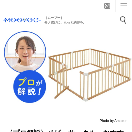
［ムーブー］
モノ選びに、もっと納得を。
Photo by Amazon