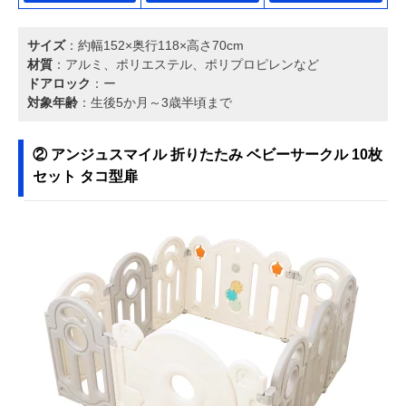
サイズ
：約幅152×奥行118×高さ70cm
材質
：アルミ、ポリエステル、ポリプロピレンなど
ドアロック
：ー
対象年齢
：生後5か月～3歳半頃まで
② アンジュスマイル 折りたたみ ベビーサークル 10枚
セット タコ型扉