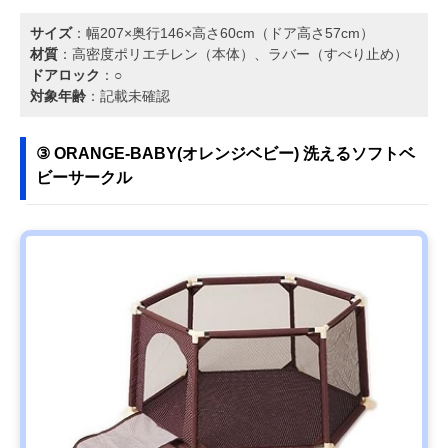
サイズ
：幅207×奥行146×高さ60cm（ドア高さ57cm）
材質
：高密度ポリエチレン（本体）、ラバー（すべり止め）
ドアロック
：○
対象年齢
：記載未確認
③ ORANGE-BABY(オレンジベビー) 洗えるソフトベ
ビーサークル