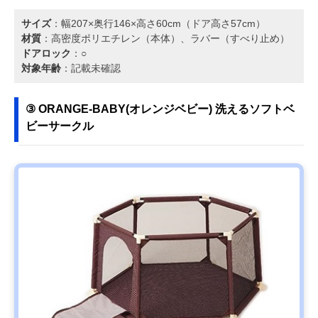
サイズ
：幅207×奥行146×高さ60cm（ドア高さ57cm）
材質
：高密度ポリエチレン（本体）、ラバー（すべり止め）
ドアロック
：○
対象年齢
：記載未確認
③ ORANGE-BABY(オレンジベビー) 洗えるソフトベ
ビーサークル