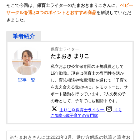
そこで今回は、
保育士ライターのたまおきまりこさん
に、
ベビー
サークルを選ぶ3つのポイントとおすすめ商品
を解説していただ
きました。
保育士ライター
たまおき まりこ
私立および公立保育園の正規職員として
16年勤務。現在は保育士の専門性を活か
記事一覧
し、育児相談や執筆活動を通じて「子育て
を支え合える世の中に」をモットーに、サ
ポート活動を行っています。2人の男の子
の母として、子育てにも奮闘中です。
まりこ🌻保育士ライター
まり
こ/0歳-6歳子育ての専門家
※たまおきさんには2023年3月、選び方解説の執筆と筆者お