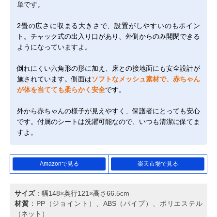
単です。
2畳の広さに収まる大きさで、設置がしやすいのもポイン
ト。チャック式の出入り口があり、外側からのみ開閉できる
ようになっていますよ。
倒れにくい六角形の形に加え、床との接地面にも安全設計が
施されています。側面は
ソフトなメッシュ素材で、赤ちゃん
が体を当てても柔らかく安全
です。
外から赤ちゃんの様子が見えやすく、保護者にとっても安心
です。付属のシートは洗濯可能なので、いつも清潔に保てま
すよ。
Amazonで見る
楽天市場で見る
サイズ
：幅148×奥行121×高さ66.5cm
材質
：PP（ジョイント）、ABS（パイプ）、ポリエステル
（ネット）