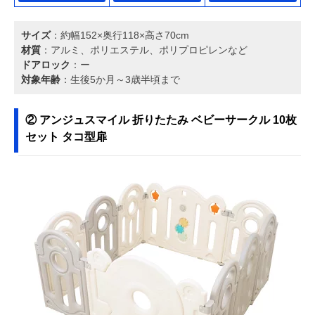
サイズ
：約幅152×奥行118×高さ70cm
材質
：アルミ、ポリエステル、ポリプロピレンなど
ドアロック
：ー
対象年齢
：生後5か月～3歳半頃まで
② アンジュスマイル 折りたたみ ベビーサークル 10枚
セット タコ型扉