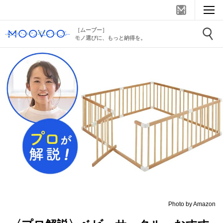
［ムーブー］
モノ選びに、もっと納得を。
Photo by Amazon