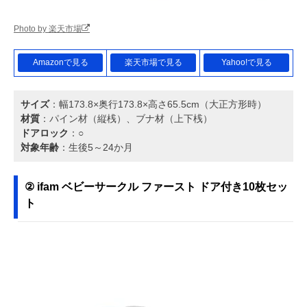
Photo by 楽天市場
Amazonで見る
楽天市場で見る
Yahoo!で見る
サイズ
：幅173.8×奥行173.8×高さ65.5cm（大正方形時）
材質
：パイン材（縦桟）、ブナ材（上下桟）
ドアロック
：○
対象年齢
：生後5～24か月
② ifam ベビーサークル ファースト ドア付き10枚セッ
ト