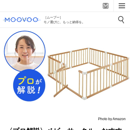
［ムーブー］
モノ選びに、もっと納得を。
Photo by Amazon