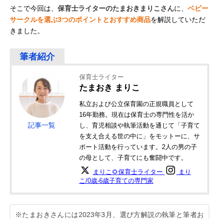
そこで今回は、
保育士ライターのたまおきまりこさん
に、
ベビー
サークルを選ぶ3つのポイントとおすすめ商品
を解説していただ
きました。
保育士ライター
たまおき まりこ
私立および公立保育園の正規職員として
16年勤務。現在は保育士の専門性を活か
記事一覧
し、育児相談や執筆活動を通じて「子育て
を支え合える世の中に」をモットーに、サ
ポート活動を行っています。2人の男の子
の母として、子育てにも奮闘中です。
まりこ🌻保育士ライター
まり
こ/0歳-6歳子育ての専門家
※たまおきさんには2023年3月、選び方解説の執筆と筆者お