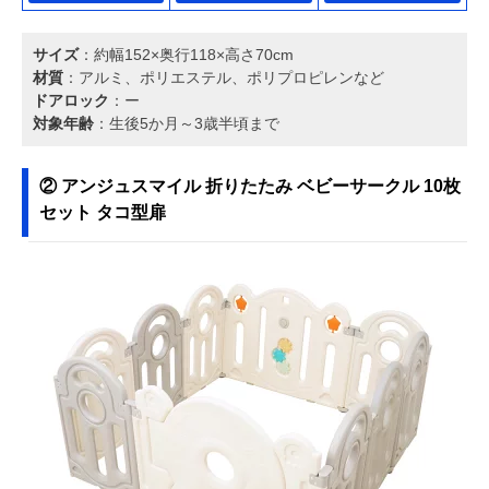
サイズ
：約幅152×奥行118×高さ70cm
材質
：アルミ、ポリエステル、ポリプロピレンなど
ドアロック
：ー
対象年齢
：生後5か月～3歳半頃まで
② アンジュスマイル 折りたたみ ベビーサークル 10枚
セット タコ型扉