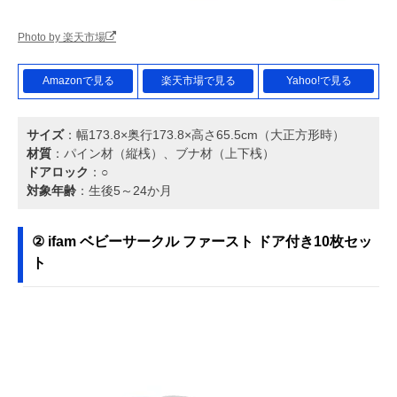
Photo by 楽天市場
Amazonで見る
楽天市場で見る
Yahoo!で見る
サイズ
：幅173.8×奥行173.8×高さ65.5cm（大正方形時）
材質
：パイン材（縦桟）、ブナ材（上下桟）
ドアロック
：○
対象年齢
：生後5～24か月
② ifam ベビーサークル ファースト ドア付き10枚セッ
ト