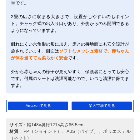
単です。
2畳の広さに収まる大きさで、設置がしやすいのもポイン
ト。チャック式の出入り口があり、外側からのみ開閉できる
ようになっていますよ。
倒れにくい六角形の形に加え、床との接地面にも安全設計が
施されています。側面は
ソフトなメッシュ素材で、赤ちゃん
が体を当てても柔らかく安全
です。
外から赤ちゃんの様子が見えやすく、保護者にとっても安心
です。付属のシートは洗濯可能なので、いつも清潔に保てま
すよ。
Amazonで見る
楽天市場で見る
サイズ
：幅148×奥行121×高さ66.5cm
材質
：PP（ジョイント）、ABS（パイプ）、ポリエステル
（ネット）