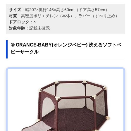
サイズ
：幅207×奥行146×高さ60cm（ドア高さ57cm）
材質
：高密度ポリエチレン（本体）、ラバー（すべり止め）
ドアロック
：○
対象年齢
：記載未確認
③ ORANGE-BABY(オレンジベビー) 洗えるソフトベ
ビーサークル