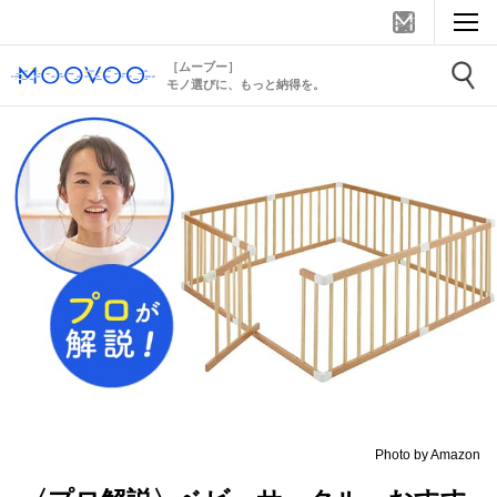
［ムーブー］
モノ選びに、もっと納得を。
Photo by Amazon