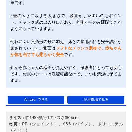
単です。
2畳の広さに収まる大きさで、設置がしやすいのもポイン
ト。チャック式の出入り口があり、外側からのみ開閉できる
ようになっていますよ。
倒れにくい六角形の形に加え、床との接地面にも安全設計が
施されています。側面は
ソフトなメッシュ素材で、赤ちゃん
が体を当てても柔らかく安全
です。
外から赤ちゃんの様子が見えやすく、保護者にとっても安心
です。付属のシートは洗濯可能なので、いつも清潔に保てま
すよ。
Amazonで見る
楽天市場で見る
サイズ
：幅148×奥行121×高さ66.5cm
材質
：PP（ジョイント）、ABS（パイプ）、ポリエステル
（ネット）