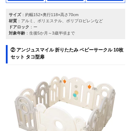
サイズ
：約幅152×奥行118×高さ70cm
材質
：アルミ、ポリエステル、ポリプロピレンなど
ドアロック
：ー
対象年齢
：生後5か月～3歳半頃まで
② アンジュスマイル 折りたたみ ベビーサークル 10枚
セット タコ型扉