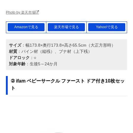
Photo by 楽天市場
Amazonで見る
楽天市場で見る
Yahoo!で見る
サイズ
：幅173.8×奥行173.8×高さ65.5cm（大正方形時）
材質
：パイン材（縦桟）、ブナ材（上下桟）
ドアロック
：○
対象年齢
：生後5～24か月
② ifam ベビーサークル ファースト ドア付き10枚セッ
ト