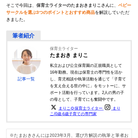
そこで今回は、
保育士ライターのたまおきまりこさん
に、
ベビー
サークルを選ぶ3つのポイントとおすすめ商品
を解説していただ
きました。
保育士ライター
たまおき まりこ
私立および公立保育園の正規職員として
16年勤務。現在は保育士の専門性を活か
記事一覧
し、育児相談や執筆活動を通じて「子育て
を支え合える世の中に」をモットーに、サ
ポート活動を行っています。2人の男の子
の母として、子育てにも奮闘中です。
まりこ🌻保育士ライター
まり
こ/0歳-6歳子育ての専門家
※たまおきさんには2023年3月、選び方解説の執筆と筆者お