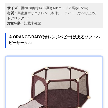
サイズ
：幅207×奥行146×高さ60cm（ドア高さ57cm）
材質
：高密度ポリエチレン（本体）、ラバー（すべり止め）
ドアロック
：○
対象年齢
：記載未確認
③ ORANGE-BABY(オレンジベビー) 洗えるソフトベ
ビーサークル