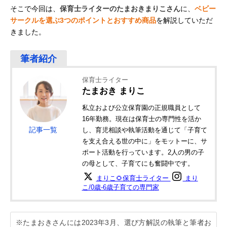
そこで今回は、
保育士ライターのたまおきまりこさん
に、
ベビー
サークルを選ぶ3つのポイントとおすすめ商品
を解説していただ
きました。
保育士ライター
たまおき まりこ
私立および公立保育園の正規職員として
16年勤務。現在は保育士の専門性を活か
記事一覧
し、育児相談や執筆活動を通じて「子育て
を支え合える世の中に」をモットーに、サ
ポート活動を行っています。2人の男の子
の母として、子育てにも奮闘中です。
まりこ🌻保育士ライター
まり
こ/0歳-6歳子育ての専門家
※たまおきさんには2023年3月、選び方解説の執筆と筆者お