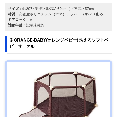
サイズ
：幅207×奥行146×高さ60cm（ドア高さ57cm）
材質
：高密度ポリエチレン（本体）、ラバー（すべり止め）
ドアロック
：○
対象年齢
：記載未確認
③ ORANGE-BABY(オレンジベビー) 洗えるソフトベ
ビーサークル