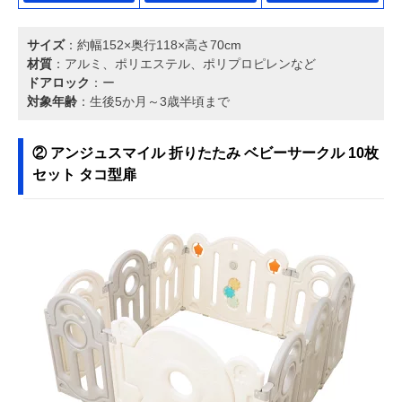
サイズ
：約幅152×奥行118×高さ70cm
材質
：アルミ、ポリエステル、ポリプロピレンなど
ドアロック
：ー
対象年齢
：生後5か月～3歳半頃まで
② アンジュスマイル 折りたたみ ベビーサークル 10枚
セット タコ型扉