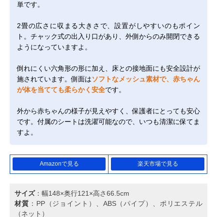
単です。
2畳の広さに収まる大きさで、設置がしやすいのもポイン
ト。チャック式の出入り口があり、外側からのみ開閉できる
ようになっていますよ。
倒れにくい六角形の形に加え、床との接地面にも安全設計が
施されています。側面は
ソフトなメッシュ素材で、赤ちゃん
が体を当てても柔らかく安全
です。
外から赤ちゃんの様子が見えやすく、保護者にとっても安心
です。付属のシートは洗濯可能なので、いつも清潔に保てま
すよ。
Amazonで見る
楽天市場で見る
サイズ
：幅148×奥行121×高さ66.5cm
材質
：PP（ジョイント）、ABS（パイプ）、ポリエステル
（ネット）