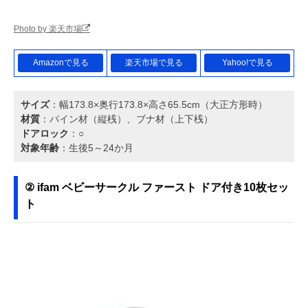
Photo by 楽天市場
Amazonで見る
楽天市場で見る
Yahoo!で見る
サイズ
：幅173.8×奥行173.8×高さ65.5cm（大正方形時）
材質
：パイン材（縦桟）、ブナ材（上下桟）
ドアロック
：○
対象年齢
：生後5～24か月
② ifam ベビーサークル ファースト ドア付き10枚セッ
ト