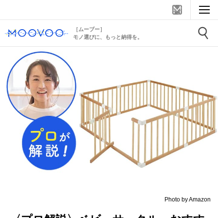
［ムーブー］
モノ選びに、もっと納得を。
Photo by Amazon