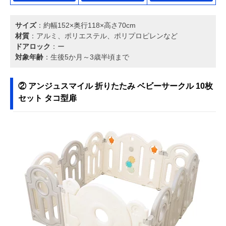
サイズ
：約幅152×奥行118×高さ70cm
材質
：アルミ、ポリエステル、ポリプロピレンなど
ドアロック
：ー
対象年齢
：生後5か月～3歳半頃まで
② アンジュスマイル 折りたたみ ベビーサークル 10枚
セット タコ型扉