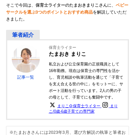
そこで今回は、
保育士ライターのたまおきまりこさん
に、
ベビー
サークルを選ぶ3つのポイントとおすすめ商品
を解説していただ
きました。
保育士ライター
たまおき まりこ
私立および公立保育園の正規職員として
16年勤務。現在は保育士の専門性を活か
記事一覧
し、育児相談や執筆活動を通じて「子育て
を支え合える世の中に」をモットーに、サ
ポート活動を行っています。2人の男の子
の母として、子育てにも奮闘中です。
まりこ🌻保育士ライター
まり
こ/0歳-6歳子育ての専門家
※たまおきさんには2023年3月、選び方解説の執筆と筆者お