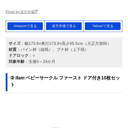
Photo by 楽天市場
Amazonで見る
楽天市場で見る
Yahoo!で見る
サイズ
：幅173.8×奥行173.8×高さ65.5cm（大正方形時）
材質
：パイン材（縦桟）、ブナ材（上下桟）
ドアロック
：○
対象年齢
：生後5～24か月
② ifam ベビーサークル ファースト ドア付き10枚セッ
ト