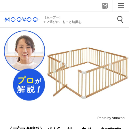
［ムーブー］
モノ選びに、もっと納得を。
Photo by Amazon