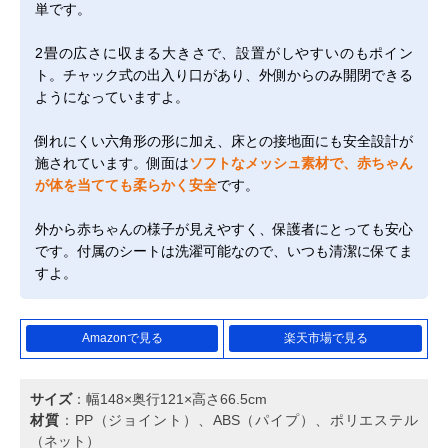
単です。
2畳の広さに収まる大きさで、設置がしやすいのもポイン
ト。チャック式の出入り口があり、外側からのみ開閉できる
ようになっていますよ。
倒れにくい六角形の形に加え、床との接地面にも安全設計が
施されています。側面は
ソフトなメッシュ素材で、赤ちゃん
が体を当てても柔らかく安全
です。
外から赤ちゃんの様子が見えやすく、保護者にとっても安心
です。付属のシートは洗濯可能なので、いつも清潔に保てま
すよ。
Amazonで見る
楽天市場で見る
サイズ
：幅148×奥行121×高さ66.5cm
材質
：PP（ジョイント）、ABS（パイプ）、ポリエステル
（ネット）