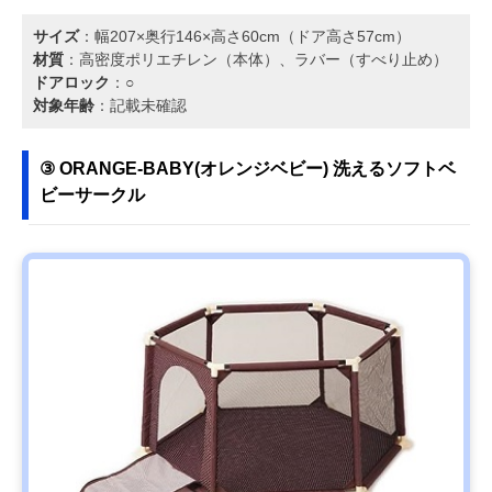
サイズ
：幅207×奥行146×高さ60cm（ドア高さ57cm）
材質
：高密度ポリエチレン（本体）、ラバー（すべり止め）
ドアロック
：○
対象年齢
：記載未確認
③ ORANGE-BABY(オレンジベビー) 洗えるソフトベ
ビーサークル