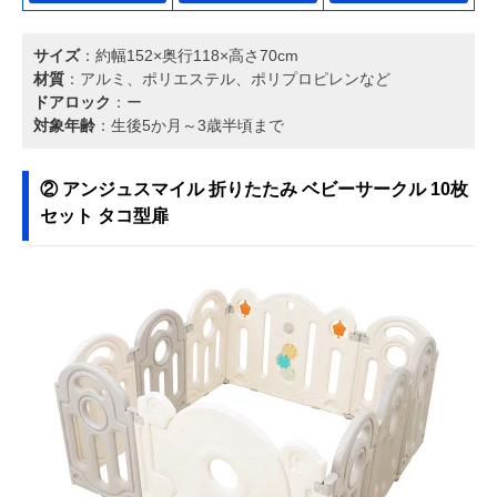
サイズ
：約幅152×奥行118×高さ70cm
材質
：アルミ、ポリエステル、ポリプロピレンなど
ドアロック
：ー
対象年齢
：生後5か月～3歳半頃まで
② アンジュスマイル 折りたたみ ベビーサークル 10枚
セット タコ型扉