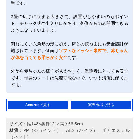
単です。
2畳の広さに収まる大きさで、設置がしやすいのもポイン
ト。チャック式の出入り口があり、外側からのみ開閉できる
ようになっていますよ。
倒れにくい六角形の形に加え、床との接地面にも安全設計が
施されています。側面は
ソフトなメッシュ素材で、赤ちゃん
が体を当てても柔らかく安全
です。
外から赤ちゃんの様子が見えやすく、保護者にとっても安心
です。付属のシートは洗濯可能なので、いつも清潔に保てま
すよ。
Amazonで見る
楽天市場で見る
サイズ
：幅148×奥行121×高さ66.5cm
材質
：PP（ジョイント）、ABS（パイプ）、ポリエステル
（ネット）