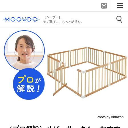
［ムーブー］
モノ選びに、もっと納得を。
Photo by Amazon