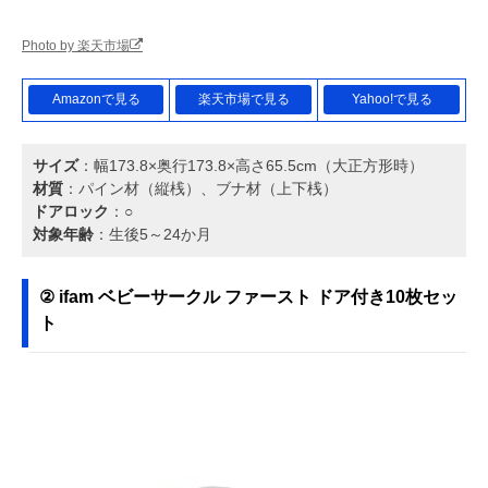
Photo by 楽天市場
Amazonで見る
楽天市場で見る
Yahoo!で見る
サイズ
：幅173.8×奥行173.8×高さ65.5cm（大正方形時）
材質
：パイン材（縦桟）、ブナ材（上下桟）
ドアロック
：○
対象年齢
：生後5～24か月
② ifam ベビーサークル ファースト ドア付き10枚セッ
ト