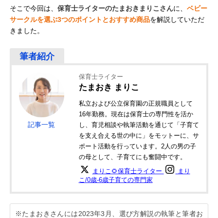
そこで今回は、
保育士ライターのたまおきまりこさん
に、
ベビー
サークルを選ぶ3つのポイントとおすすめ商品
を解説していただ
きました。
保育士ライター
たまおき まりこ
私立および公立保育園の正規職員として
16年勤務。現在は保育士の専門性を活か
記事一覧
し、育児相談や執筆活動を通じて「子育て
を支え合える世の中に」をモットーに、サ
ポート活動を行っています。2人の男の子
の母として、子育てにも奮闘中です。
まりこ🌻保育士ライター
まり
こ/0歳-6歳子育ての専門家
※たまおきさんには2023年3月、選び方解説の執筆と筆者お