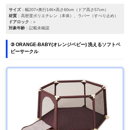
サイズ
：幅207×奥行146×高さ60cm（ドア高さ57cm）
材質
：高密度ポリエチレン（本体）、ラバー（すべり止め）
ドアロック
：○
対象年齢
：記載未確認
③ ORANGE-BABY(オレンジベビー) 洗えるソフトベ
ビーサークル