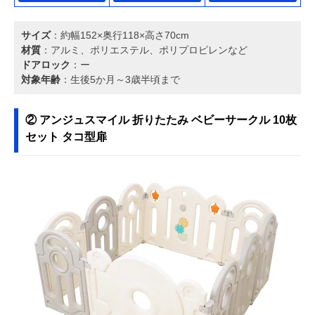
サイズ
：約幅152×奥行118×高さ70cm
材質
：アルミ、ポリエステル、ポリプロピレンなど
ドアロック
：ー
対象年齢
：生後5か月～3歳半頃まで
② アンジュスマイル 折りたたみ ベビーサークル 10枚
セット タコ型扉