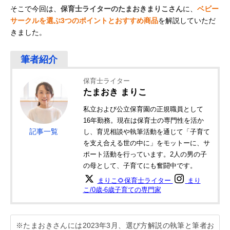
そこで今回は、
保育士ライターのたまおきまりこさん
に、
ベビー
サークルを選ぶ3つのポイントとおすすめ商品
を解説していただ
きました。
保育士ライター
たまおき まりこ
私立および公立保育園の正規職員として
16年勤務。現在は保育士の専門性を活か
記事一覧
し、育児相談や執筆活動を通じて「子育て
を支え合える世の中に」をモットーに、サ
ポート活動を行っています。2人の男の子
の母として、子育てにも奮闘中です。
まりこ🌻保育士ライター
まり
こ/0歳-6歳子育ての専門家
※たまおきさんには2023年3月、選び方解説の執筆と筆者お