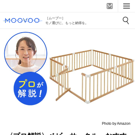
［ムーブー］
モノ選びに、もっと納得を。
Photo by Amazon