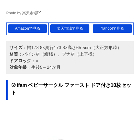
Photo by 楽天市場
Amazonで見る
楽天市場で見る
Yahoo!で見る
サイズ
：幅173.8×奥行173.8×高さ65.5cm（大正方形時）
材質
：パイン材（縦桟）、ブナ材（上下桟）
ドアロック
：○
対象年齢
：生後5～24か月
② ifam ベビーサークル ファースト ドア付き10枚セッ
ト