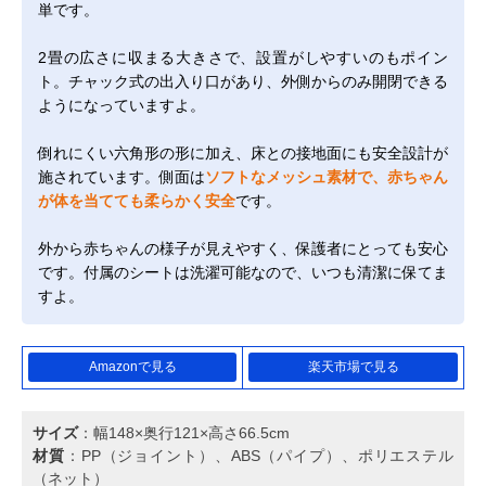
単です。
2畳の広さに収まる大きさで、設置がしやすいのもポイン
ト。チャック式の出入り口があり、外側からのみ開閉できる
ようになっていますよ。
倒れにくい六角形の形に加え、床との接地面にも安全設計が
施されています。側面は
ソフトなメッシュ素材で、赤ちゃん
が体を当てても柔らかく安全
です。
外から赤ちゃんの様子が見えやすく、保護者にとっても安心
です。付属のシートは洗濯可能なので、いつも清潔に保てま
すよ。
Amazonで見る
楽天市場で見る
サイズ
：幅148×奥行121×高さ66.5cm
材質
：PP（ジョイント）、ABS（パイプ）、ポリエステル
（ネット）