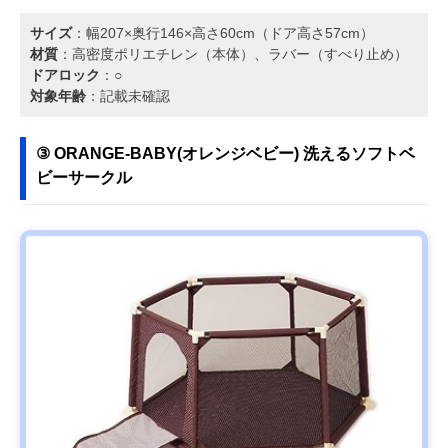
サイズ
：幅207×奥行146×高さ60cm（ドア高さ57cm）
材質
：高密度ポリエチレン（本体）、ラバー（すべり止め）
ドアロック
：○
対象年齢
：記載未確認
③ ORANGE-BABY(オレンジベビー) 洗えるソフトベ
ビーサークル