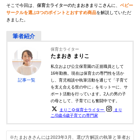
そこで今回は、
保育士ライターのたまおきまりこさん
に、
ベビー
サークルを選ぶ3つのポイントとおすすめ商品
を解説していただ
きました。
保育士ライター
たまおき まりこ
私立および公立保育園の正規職員として
16年勤務。現在は保育士の専門性を活か
記事一覧
し、育児相談や執筆活動を通じて「子育て
を支え合える世の中に」をモットーに、サ
ポート活動を行っています。2人の男の子
の母として、子育てにも奮闘中です。
まりこ🌻保育士ライター
まり
こ/0歳-6歳子育ての専門家
※たまおきさんには2023年3月、選び方解説の執筆と筆者お