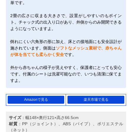
単です。
2畳の広さに収まる大きさで、設置がしやすいのもポイン
ト。チャック式の出入り口があり、外側からのみ開閉できる
ようになっていますよ。
倒れにくい六角形の形に加え、床との接地面にも安全設計が
施されています。側面は
ソフトなメッシュ素材で、赤ちゃん
が体を当てても柔らかく安全
です。
外から赤ちゃんの様子が見えやすく、保護者にとっても安心
です。付属のシートは洗濯可能なので、いつも清潔に保てま
すよ。
Amazonで見る
楽天市場で見る
サイズ
：幅148×奥行121×高さ66.5cm
材質
：PP（ジョイント）、ABS（パイプ）、ポリエステル
（ネット）