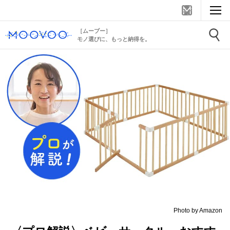
［ムーブー］
モノ選びに、もっと納得を。
Photo by Amazon