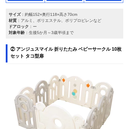
サイズ
：約幅152×奥行118×高さ70cm
材質
：アルミ、ポリエステル、ポリプロピレンなど
ドアロック
：ー
対象年齢
：生後5か月～3歳半頃まで
② アンジュスマイル 折りたたみ ベビーサークル 10枚
セット タコ型扉