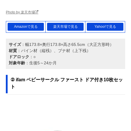
Photo by 楽天市場
Amazonで見る
楽天市場で見る
Yahoo!で見る
サイズ
：幅173.8×奥行173.8×高さ65.5cm（大正方形時）
材質
：パイン材（縦桟）、ブナ材（上下桟）
ドアロック
：○
対象年齢
：生後5～24か月
② ifam ベビーサークル ファースト ドア付き10枚セッ
ト