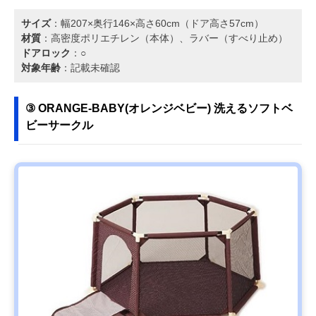
サイズ
：幅207×奥行146×高さ60cm（ドア高さ57cm）
材質
：高密度ポリエチレン（本体）、ラバー（すべり止め）
ドアロック
：○
対象年齢
：記載未確認
③ ORANGE-BABY(オレンジベビー) 洗えるソフトベ
ビーサークル