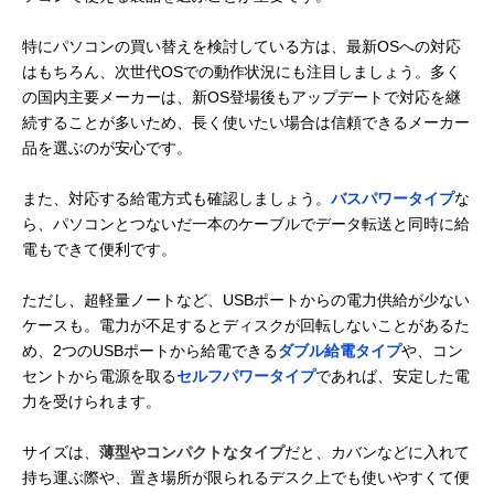
特にパソコンの買い替えを検討している方は、最新OSへの対応
はもちろん、次世代OSでの動作状況にも注目しましょう。多く
の国内主要メーカーは、新OS登場後もアップデートで対応を継
続することが多いため、長く使いたい場合は信頼できるメーカー
品を選ぶのが安心です。
また、対応する給電方式も確認しましょう。
バスパワータイプ
な
ら、パソコンとつないだ一本のケーブルでデータ転送と同時に給
電もできて便利です。
ただし、超軽量ノートなど、USBポートからの電力供給が少ない
ケースも。電力が不足するとディスクが回転しないことがあるた
め、2つのUSBポートから給電できる
ダブル給電タイプ
や、コン
セントから電源を取る
セルフパワータイプ
であれば、安定した電
力を受けられます。
サイズは、
薄型やコンパクトなタイプ
だと、カバンなどに入れて
持ち運ぶ際や、置き場所が限られるデスク上でも使いやすくて便