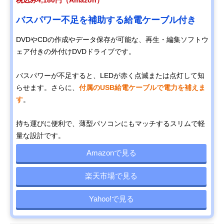
税込み4,180円（Amazon）
バスパワー不足を補助する給電ケーブル付き
DVDやCDの作成やデータ保存が可能な、再生・編集ソフトウ
ェア付きの外付けDVDドライブです。
バスパワーが不足すると、LEDが赤く点滅または点灯して知
らせます。さらに、
付属のUSB給電ケーブルで電力を補えま
す
。
持ち運びに便利で、薄型パソコンにもマッチするスリムで軽
量な設計です。
Amazonで見る
楽天市場で見る
Yahoo!で見る