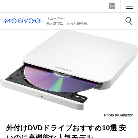
［ムーブー］
モノ選びに、もっと納得を。
Photo by Amazon
外付けDVDドライブおすすめ10選 安
いのに高機能な人気モデル