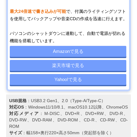
最大24倍速で書き込みが可能
で、付属のライティングソフト
を使用してバックアップや音楽CDの作成を迅速に行えます。
パソコンのシャットダウンに連動して、自動で電源が切れる
機能を搭載しています。
Amazonで見る
楽天市場で見る
Yahoo!で見る
USB規格
：USB3.2 Gen1、2.0（Type-A/Type-C）
対応OS
：Windows11/10/8.1、macOS10.12以降、ChromeOS
対応メディア
：M-DISC、DVD+R、DVD+RW、DVD-R、
DVD-RW、DVD-RAM、DVD-ROM、CD-R、CD-RW、CD-
ROM
サイズ
：幅158×奥行220×高さ50mm（突起部を除く）