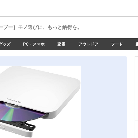
ーブー］
モノ選びに、もっと納得を。
グッズ
PC・スマホ
家電
アウトドア
フード