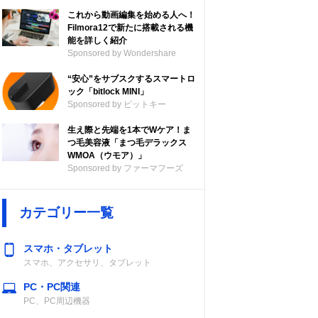
これから動画編集を始める人へ！
Filmora12で新たに搭載される機
能を詳しく紹介
Sponsored by Wondershare
“安心”をサブスクするスマートロ
ック「bitlock MINI」
Sponsored by ビットキー
生え際と先端を1本でWケア！ま
つ毛美容液「まつ毛デラックス
WMOA（ウモア）」
Sponsored by ファーマフーズ
カテゴリー一覧
スマホ・タブレット
スマホ、アクセサリ、タブレット
PC・PC関連
PC、PC周辺機器