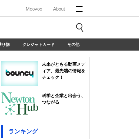
Moovoo
About
乗り物
クレジットカード
その他
未来がともる動画メデ
ィア。最先端の情報を
チェック！
科学と企業と出会う、
つながる
ランキング