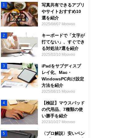
写真共有できるアプリ
1
やサイトおすすめ10
選を紹介
2025/08/07 Moovoo
キーボードで「文字が
2
打てない」、すぐでき
る対処法7選を紹介
2025/02/10 Moovoo
iPadをサブディスプ
3
レイ化、Mac・
WindowsPC向け設定
方法を紹介
2025/08/15 Moovoo
【検証】マウスパッド
4
の代用品、7種類の使
い勝手を紹介
2023/10/27 Moovoo
〈プロ解説〉安いペン
5