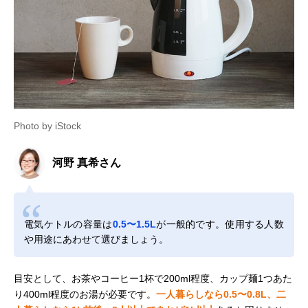
Photo by iStock
河野 真希さん
電気ケトルの容量は
0.5〜1.5L
が一般的です。使用する人数
や用途にあわせて選びましょう。
目安として、お茶やコーヒー1杯で200ml程度、カップ麺1つあた
り400ml程度のお湯が必要です。
一人暮らしなら0.5〜0.8L、二