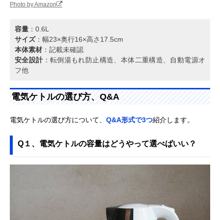
Photo by Amazon
容量
：0.6L
サイズ
：幅23×奥行16×高さ17.5cm
本体素材
：記載未確認
安全設計
：転倒湯もれ防止構造、本体二重構造、自動電源オ
フ他
電気ケトルの選び方、Q&A
電気ケトルの選び方について、
Q&A形式で3つ
紹介します。
Q１、電気ケトルの容量はどうやって選べばいい？