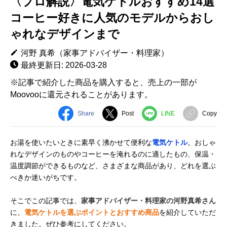
〈プロ解説〉電気ケトルおすすめ14選
コーヒー好きに人気のモデルからおし
ゃれなデザインまで
河野 真希（家事アドバイザー・料理家）
最終更新日: 2026-03-28
※記事で紹介した商品を購入すると、売上の一部が
Moovooに還元されることがあります。
Share
Post
LINE
Copy
お湯を使いたいときに素早く沸かせて便利な
電気ケトル
。おしゃ
れなデザインのものやコーヒーを淹れるのに適したもの、保温・
温度調節ができるものなど、さまざまな商品があり、どれを選ぶ
べきか迷いがちです。
そこでこの記事では、
家事アドバイザー・料理家の河野真希さん
に、
電気ケトルを選ぶポイントとおすすめ商品
を紹介していただ
きました。ぜひ参考にしてください。