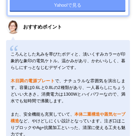
Yahoo!で見る
おすすめポイント
ころんとした丸みを帯びたボディと、淡いくすみカラーが印
象的な象印の電気ケトル。温かみがあり、かわいらしく、暮
らしにすっとなじむデザインです。
木目調の電源プレート
で、ナチュラルな雰囲気を演出しま
す。容量は0.6Lと0.8Lの2種類があり、一人暮らしにちょう
どいい大きさ。消費電力は1300Wとハイパワーなので、満
水でも短時間で沸騰します。
また、安全機能も充実していて、
本体二重構造や蒸気セーブ
構造
など、やけどしにくい設計となっています。注ぎ口ほこ
りブロックやAg+抗菌加工といった、清潔に使える工夫も魅
力です。