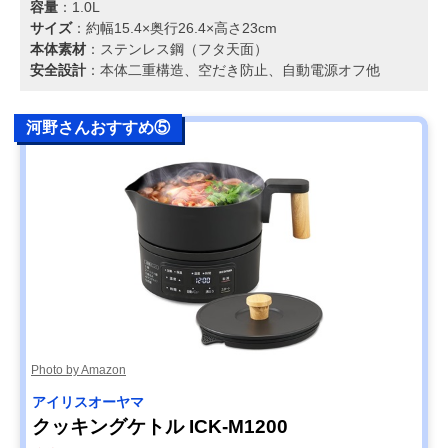
容量
：1.0L
サイズ
：約幅15.4×奥行26.4×高さ23cm
本体素材
：ステンレス鋼（フタ天面）
安全設計
：本体二重構造、空だき防止、自動電源オフ他
河野さんおすすめ⑤
Photo by Amazon
アイリスオーヤマ
クッキングケトル ICK-M1200