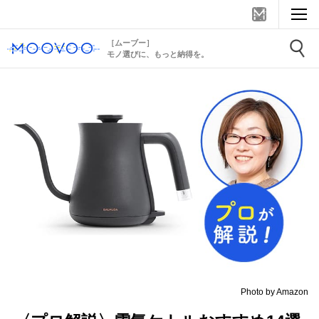
［ムーブー］
モノ選びに、もっと納得を。
Photo by Amazon