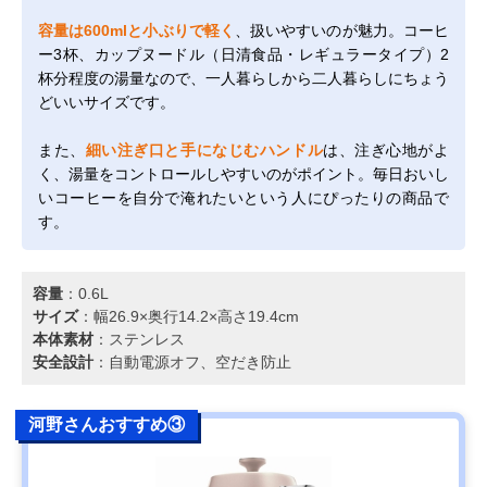
容量は600mlと小ぶりで軽く
、扱いやすいのが魅力。コーヒ
ー3杯、カップヌードル（日清食品・レギュラータイプ）2
杯分程度の湯量なので、一人暮らしから二人暮らしにちょう
どいいサイズです。
また、
細い注ぎ口と手になじむハンドル
は、注ぎ心地がよ
く、湯量をコントロールしやすいのがポイント。毎日おいし
いコーヒーを自分で淹れたいという人にぴったりの商品で
す。
容量
：0.6L
サイズ
：幅26.9×奥行14.2×高さ19.4cm
本体素材
：ステンレス
安全設計
：自動電源オフ、空だき防止
河野さんおすすめ③