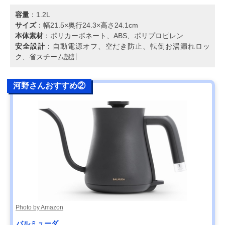
容量
：1.2L
サイズ
：幅21.5×奥行24.3×高さ24.1cm
本体素材
：ポリカーボネート、ABS、ポリプロピレン
安全設計
：自動電源オフ、空だき防止、転倒お湯漏れロッ
ク、省スチーム設計
河野さんおすすめ②
Photo by Amazon
バルミューダ