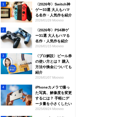
〈2026年〉Switch神
1
ゲー33選 大人もハマ
る名作・人気作を紹介
2026/01/28 Moovoo
〈2026年〉PS4神ゲ
2
ー31選 大人もハマる
名作・人気作を紹介
2026/01/15 Moovoo
〈プロ解説〉ビール券
3
の使い方とは？ 購入
方法や換金についても
紹介
2026/01/07 Moovoo
iPhoneカメラで撮っ
4
た写真、解像度を変更
するには？ 手軽にデ
ータ量を小さくしたい
2025/09/24 Moovoo