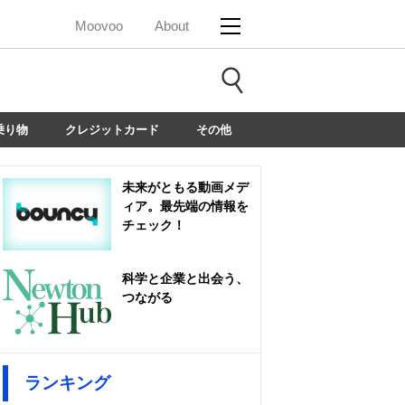
Moovoo
About
乗り物
クレジットカード
その他
未来がともる動画メデ
ィア。最先端の情報を
チェック！
科学と企業と出会う、
つながる
ランキング