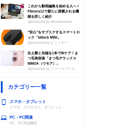
これから動画編集を始める人へ！
Filmora12で新たに搭載される機
能を詳しく紹介
Sponsored by Wondershare
“安心”をサブスクするスマートロ
ック「bitlock MINI」
Sponsored by ビットキー
生え際と先端を1本でWケア！ま
つ毛美容液「まつ毛デラックス
WMOA（ウモア）」
Sponsored by ファーマフーズ
カテゴリー一覧
スマホ・タブレット
スマホ、アクセサリ、タブレット
PC・PC関連
PC、PC周辺機器