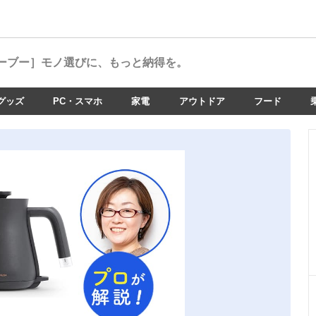
ーブー］
モノ選びに、もっと納得を。
グッズ
PC・スマホ
家電
アウトドア
フード