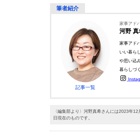
家事アド
河野 真
家事アド
いい暮ら
や思い込
暮らしづ
Insta
記事一覧
〈編集部より〉河野真希さんには2023年
日現在のものです。