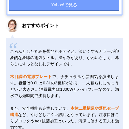
Yahoo!で見る
おすすめポイント
ころんとした丸みを帯びたボディと、淡いくすみカラーが印
象的な象印の電気ケトル。温かみがあり、かわいらしく、暮
らしにすっとなじむデザインです。
木目調の電源プレート
で、ナチュラルな雰囲気を演出しま
す。容量は0.6Lと0.8Lの2種類があり、一人暮らしにちょう
どいい大きさ。消費電力は1300Wとハイパワーなので、満
水でも短時間で沸騰します。
また、安全機能も充実していて、
本体二重構造や蒸気セーブ
構造
など、やけどしにくい設計となっています。注ぎ口ほこ
りブロックやAg+抗菌加工といった、清潔に使える工夫も魅
力です。