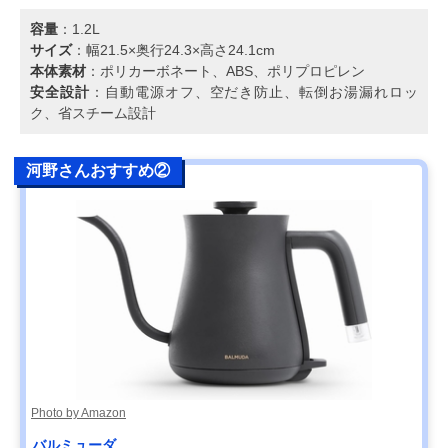
容量
：1.2L
サイズ
：幅21.5×奥行24.3×高さ24.1cm
本体素材
：ポリカーボネート、ABS、ポリプロピレン
安全設計
：自動電源オフ、空だき防止、転倒お湯漏れロッ
ク、省スチーム設計
河野さんおすすめ②
Photo by Amazon
バルミューダ