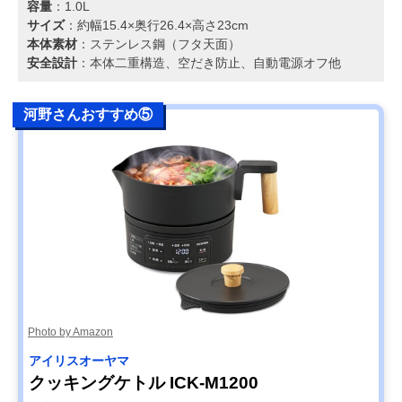
容量
：1.0L
サイズ
：約幅15.4×奥行26.4×高さ23cm
本体素材
：ステンレス鋼（フタ天面）
安全設計
：本体二重構造、空だき防止、自動電源オフ他
河野さんおすすめ⑤
Photo by Amazon
アイリスオーヤマ
クッキングケトル ICK-M1200