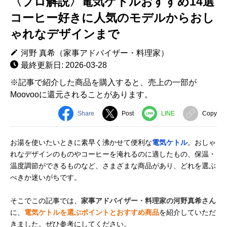
〈プロ解説〉電気ケトルおすすめ14選
コーヒー好きに人気のモデルからおし
ゃれなデザインまで
河野 真希（家事アドバイザー・料理家）
最終更新日: 2026-03-28
※記事で紹介した商品を購入すると、売上の一部が
Moovooに還元されることがあります。
Share
Post
LINE
Copy
お湯を使いたいときに素早く沸かせて便利な
電気ケトル
。おしゃ
れなデザインのものやコーヒーを淹れるのに適したもの、保温・
温度調節ができるものなど、さまざまな商品があり、どれを選ぶ
べきか迷いがちです。
そこでこの記事では、
家事アドバイザー・料理家の河野真希さん
に、
電気ケトルを選ぶポイントとおすすめ商品
を紹介していただ
きました。ぜひ参考にしてください。