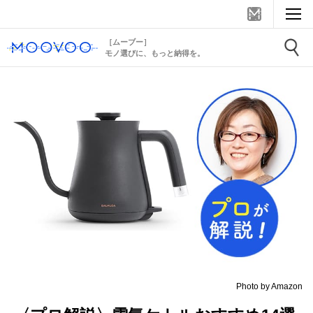
［ムーブー］
モノ選びに、もっと納得を。
Photo by Amazon