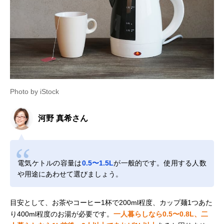
Photo by iStock
河野 真希さん
電気ケトルの容量は
0.5〜1.5L
が一般的です。使用する人数
や用途にあわせて選びましょう。
目安として、お茶やコーヒー1杯で200ml程度、カップ麺1つあた
り400ml程度のお湯が必要です。
一人暮らしなら0.5〜0.8L、二