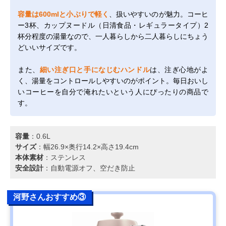
容量は600mlと小ぶりで軽く
、扱いやすいのが魅力。コーヒ
ー3杯、カップヌードル（日清食品・レギュラータイプ）2
杯分程度の湯量なので、一人暮らしから二人暮らしにちょう
どいいサイズです。
また、
細い注ぎ口と手になじむハンドル
は、注ぎ心地がよ
く、湯量をコントロールしやすいのがポイント。毎日おいし
いコーヒーを自分で淹れたいという人にぴったりの商品で
す。
容量
：0.6L
サイズ
：幅26.9×奥行14.2×高さ19.4cm
本体素材
：ステンレス
安全設計
：自動電源オフ、空だき防止
河野さんおすすめ③