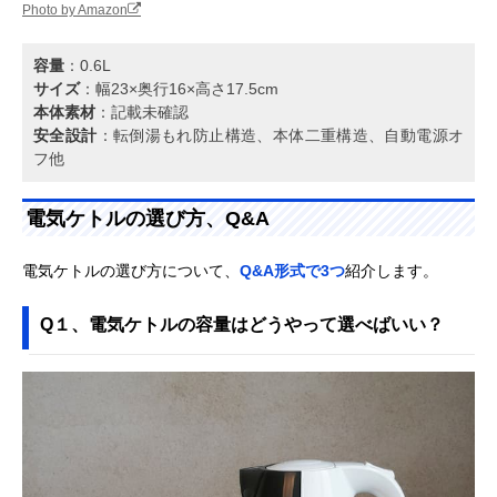
Photo by Amazon
容量
：0.6L
サイズ
：幅23×奥行16×高さ17.5cm
本体素材
：記載未確認
安全設計
：転倒湯もれ防止構造、本体二重構造、自動電源オ
フ他
電気ケトルの選び方、Q&A
電気ケトルの選び方について、
Q&A形式で3つ
紹介します。
Q１、電気ケトルの容量はどうやって選べばいい？