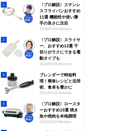
〈プロ解説〉ステンレ
1
スフライパンおすすめ
11選 機能性や使い勝
手の良さに注目
2026/03/26 Moovoo
〈プロ解説〉スライサ
2
ー、おすすめ13選 千
切りがラクにできる電
動タイプも
2026/03/26 Moovoo
ブレンダーで時短料
3
理！簡単レシピと活用
術、食卓を豊かに
2021/01/16 Moovoo
〈プロ解説〉ロースタ
4
ーおすすめ10選 焼き
魚や焼肉を本格調理
2026/03/20 Moovoo