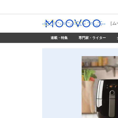
［ム
連載・特集
専門家・ライター