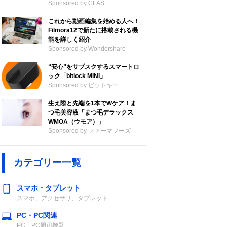
Sponsored by CLAS
これから動画編集を始める人へ！
Filmora12で新たに搭載される機
能を詳しく紹介
Sponsored by Wondershare
“安心”をサブスクするスマートロ
ック「bitlock MINI」
Sponsored by ビットキー
生え際と先端を1本でWケア！ま
つ毛美容液「まつ毛デラックス
WMOA（ウモア）」
Sponsored by ファーマフーズ
カテゴリー一覧
スマホ・タブレット
スマホ、アクセサリ、タブレット
PC・PC関連
PC、PC周辺機器