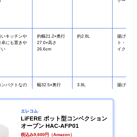
る
ヤー
狭いキッチンや
約幅21.2×奥行
約2.8L
揚げ物・
食卓にも置きや
27.0×高さ
ト・グリ
すい
26.6cm
イク・温
コンパクトなの
幅32.5×奥行
3.8L
揚げ物・
に3.8Lの大容量
27.5×高さ
グリル・
調理バスケット
34.5cm
し・解凍
エレコム
LiFERE ポット型コンベクション
オーブン HAC-AFP01
税込み9,600円（Amazon）