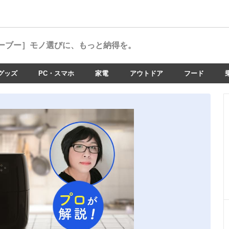
ーブー］
モノ選びに、もっと納得を。
グッズ
PC・スマホ
家電
アウトドア
フード