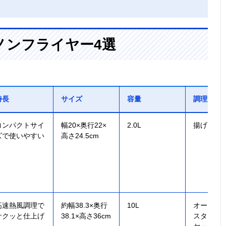
ノンフライヤー4選
特長
サイズ
容量
調理方法
コンパクトサイ
幅20×奥行22×
2.0L
揚げる・
ズで使いやすい
高さ24.5cm
高速熱風調理で
約幅38.3×奥行
10L
オーブン
サクッと仕上げ
38.1×高さ36cm
スター・