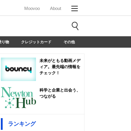
Moovoo
About
乗り物
クレジットカード
その他
未来がともる動画メデ
ィア。最先端の情報を
チェック！
科学と企業と出会う、
つながる
ランキング