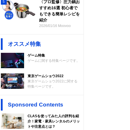
〈プロ監修〉圧力鍋お
5
すすめ16選 初心者で
もできる簡単レシピを
紹介
2026/01/16 Moovoo
オススメ特集
ゲーム特集
ゲームに関する特集ページです。
東京ゲームショウ2022
東京ゲームショウ2022に関する
特集ページです。
Sponsored Contents
CLASを使ってみた人の評判を紹
介！家電・家具レンタルのメリッ
トや注意点とは？