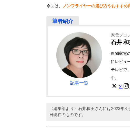
今回は、
ノンフライヤーの選び方やおすすめ
家電プロ
石井 和
白物家電
にレビュ
テレビで
中。
記事一覧
X
〈編集部より〉石井和美さんには2023年
日現在のものです。