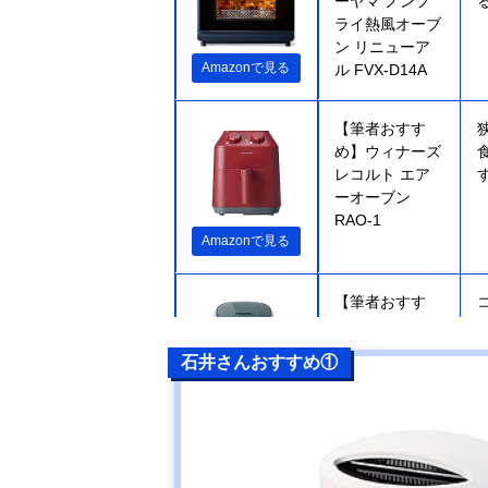
ーヤマ ノンフ
ライ熱風オーブ
ン リニューア
Amazonで見る
ル FVX-D14A
【筆者おすす
め】ウィナーズ
レコルト エア
ーオーブン
RAO-1
Amazonで見る
【筆者おすす
め】ウィーシン
ク COSORI Lite
石井さんおすすめ①
3.8L SMART ノ
ンフライヤー
Amazonで見る
CAF-LI401S