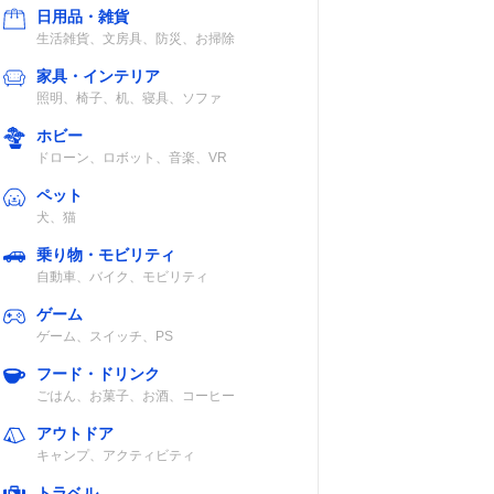
日用品・雑貨
生活雑貨、文房具、防災、お掃除
家具・インテリア
照明、椅子、机、寝具、ソファ
ロース
◯
ホビー
ル・ベ
ドローン、ロボット、音楽、VR
め直し
ペット
犬、猫
乗り物・モビリティ
自動車、バイク、モビリティ
焼く・
◯
ゲーム
温め直
ゲーム、スイッチ、PS
など
フード・ドリンク
ごはん、お菓子、お酒、コーヒー
アウトドア
キャンプ、アクティビティ
トラベル