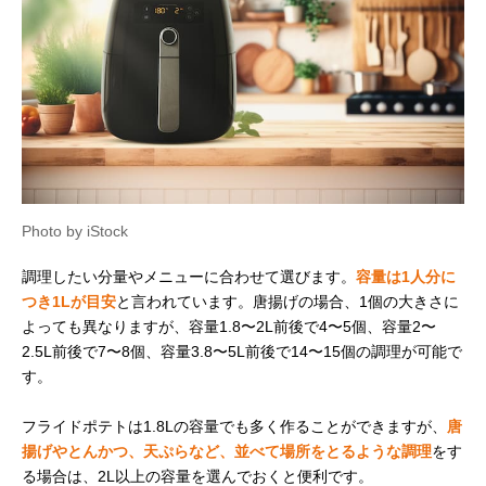
Photo by iStock
調理したい分量やメニューに合わせて選びます。
容量は1人分に
つき1Lが目安
と言われています。唐揚げの場合、1個の大きさに
よっても異なりますが、容量1.8〜2L前後で4〜5個、容量2〜
2.5L前後で7〜8個、容量3.8〜5L前後で14〜15個の調理が可能で
す。
フライドポテトは1.8Lの容量でも多く作ることができますが、
唐
揚げやとんかつ、天ぷらなど、並べて場所をとるような調理
をす
る場合は、2L以上の容量を選んでおくと便利です。