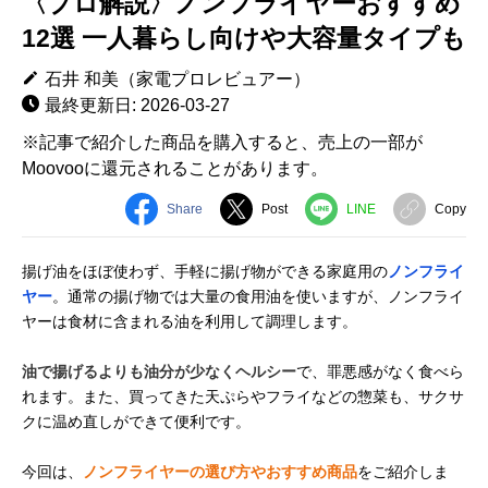
〈プロ解説〉ノンフライヤーおすすめ
12選 一人暮らし向けや大容量タイプも
石井 和美（家電プロレビュアー）
最終更新日: 2026-03-27
※記事で紹介した商品を購入すると、売上の一部が
Moovooに還元されることがあります。
Share
Post
LINE
Copy
揚げ油をほぼ使わず、手軽に揚げ物ができる家庭用の
ノンフライ
ヤー
。通常の揚げ物では大量の食用油を使いますが、ノンフライ
ヤーは食材に含まれる油を利用して調理します。
油で揚げるよりも油分が少なくヘルシー
で、罪悪感がなく食べら
れます。また、買ってきた天ぷらやフライなどの惣菜も、サクサ
クに温め直しができて便利です。
今回は、
ノンフライヤーの選び方やおすすめ商品
をご紹介しま