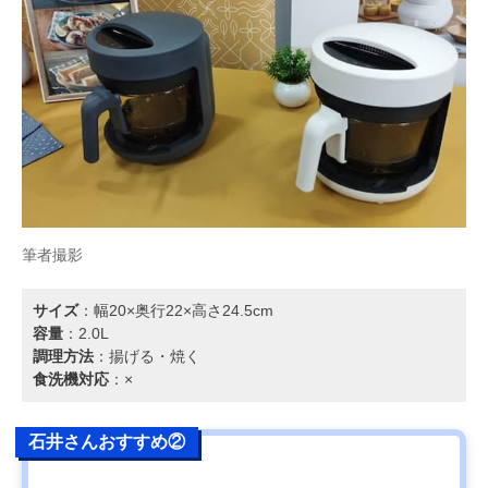
筆者撮影
サイズ
：幅20×奥行22×高さ24.5cm
容量
：2.0L
調理方法
：揚げる・焼く
食洗機対応
：×
石井さんおすすめ②