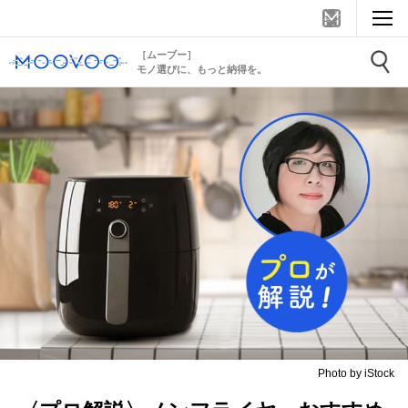
［ムーブー］
モノ選びに、もっと納得を。
Photo by iStock