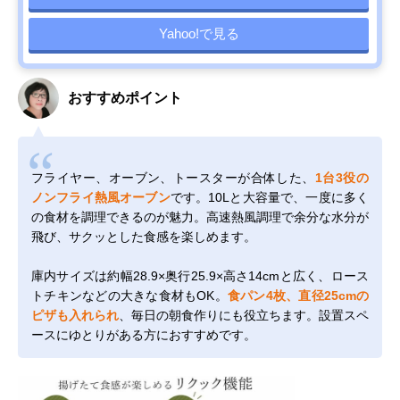
Yahoo!で見る
おすすめポイント
フライヤー、オーブン、トースターが合体した、
1台3役の
ノンフライ熱風オーブン
です。10Lと大容量で、一度に多く
の食材を調理できるのが魅力。高速熱風調理で余分な水分が
飛び、サクッとした食感を楽しめます。
庫内サイズは約幅28.9×奥行25.9×高さ14cmと広く、ロース
トチキンなどの大きな食材もOK。
食パン4枚、直径25cmの
ピザも入れられ
、毎日の朝食作りにも役立ちます。設置スペ
ースにゆとりがある方におすすめです。