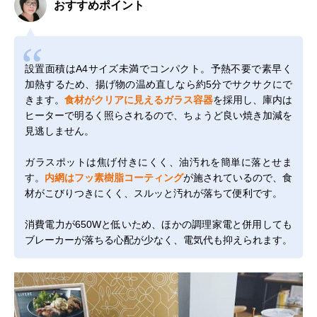
おすすめポイント
設置面積はA4サイズ未満でコンパクト。予熱不要で素早く
加熱するため、揚げ物の温め直しなら約5分でサクサクにで
きます。
食材がクリアに見えるガラス容器
を採用し、庫内は
ヒーターで明るく照らされるので、ちょうど良い焼き加減を
見逃しません。
ガラスポットは焦げ付きにくく、油汚れを簡単に落とせま
す。
内網はフッ素樹脂コーティング
が施されているので、食
材がこびりつきにくく、スルッと汚れが落ちて便利です。
消費電力が650Wと低いため、ほかの調理家電と併用しても
ブレーカーが落ちる心配が少なく、電気代も抑えられます。