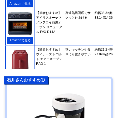
Amazonで見る
【筆者おすすめ】
高速熱風調理でサ
約幅38.3×奥行
アイリスオーヤマ
クッと仕上げる
38.1×高さ36cm
ノンフライ熱風オ
ーブン リニューア
ル FVX-D14A
Amazonで見る
【筆者おすすめ】
狭いキッチンや食
約幅21.2×奥行
ウィナーズ レコル
卓にも置きやすい
27.0×高さ26.6c
ト エアーオーブン
RAO-1
Amazonで見る
石井さんおすすめ①
【筆者おすすめ】
コンパクトなのに
幅32.5×奥行27.
ウィーシンク
3.8Lの大容量調理
高さ34.5cm
COSORI Lite 3.8L
バスケット
SMART ノンフラ
イヤー CAF-
LI401S
Amazonで見る