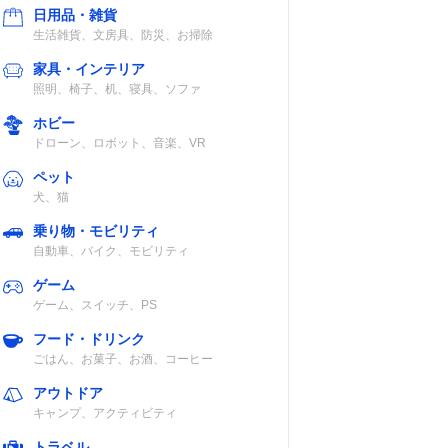
日用品・雑貨
生活雑貨、文房具、防災、お掃除
家具・インテリア
照明、椅子、机、寝具、ソファ
ロース
◯
ホビー
ル・ベ
ドローン、ロボット、音楽、VR
め直し
ペット
犬、猫
乗り物・モビリティ
自動車、バイク、モビリティ
焼く・
◯
ゲーム
温め直
ゲーム、スイッチ、PS
など
フード・ドリンク
ごはん、お菓子、お酒、コーヒー
アウトドア
キャンプ、アクティビティ
トラベル