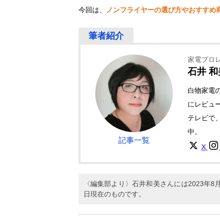
今回は、
ノンフライヤーの選び方やおすすめ
家電プロ
石井 和
白物家電
にレビュ
テレビで
中。
記事一覧
X
〈編集部より〉石井和美さんには2023年
日現在のものです。