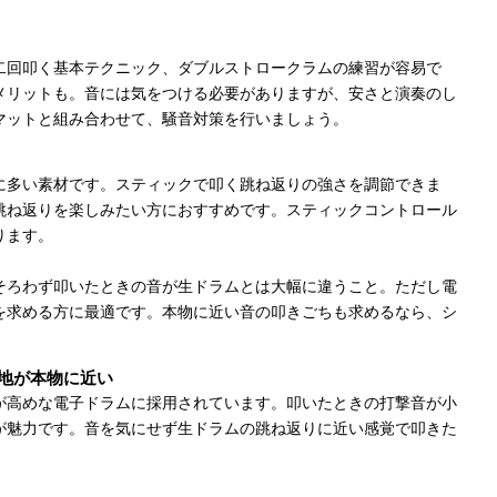
二回叩く基本テクニック、ダブルストロークラムの練習が容易で
メリットも。音には気をつける必要がありますが、安さと演奏のし
マットと組み合わせて、騒音対策を行いましょう。
に多い素材です。スティックで叩く跳ね返りの強さを調節できま
跳ね返りを楽しみたい方におすすめです。スティックコントロール
ります。
そろわず叩いたときの音が生ドラムとは大幅に違うこと。ただし電
を求める方に最適です。本物に近い音の叩きごちも求めるなら、シ
地が本物に近い
が高めな電子ドラムに採用されています。叩いたときの打撃音が小
が魅力です。音を気にせず生ドラムの跳ね返りに近い感覚で叩きた