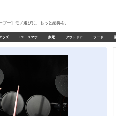
ーブー］
モノ選びに、もっと納得を。
グッズ
PC・スマホ
家電
アウトドア
フード