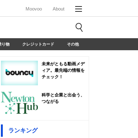
Moovoo
About
乗り物
クレジットカード
その他
未来がともる動画メデ
ィア。最先端の情報を
チェック！
科学と企業と出会う、
つながる
ランキング