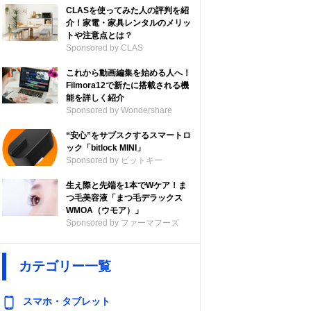
CLASを使ってみた人の評判を紹
介！家電・家具レンタルのメリッ
トや注意点とは？
Sponsored by CLAS
これから動画編集を始める人へ！
Filmora12で新たに搭載される機
能を詳しく紹介
Sponsored by Wondershare
“安心”をサブスクするスマートロ
ック「bitlock MINI」
Sponsored by ビットキー
生え際と先端を1本でWケア！ま
つ毛美容液「まつ毛デラックス
WMOA（ウモア）」
Sponsored by ファーマフーズ
カテゴリー一覧
スマホ・タブレット