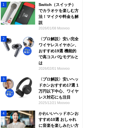
Switch（スイッチ）
1
でカラオケを楽しむ方
法！マイクや料金も解
説
2026/01/08 Moovoo
〈プロ解説〉安い完全
2
ワイヤレスイヤホン、
おすすめ19選 機能的
で高コスパなモデルと
は
2026/02/01 Moovoo
〈プロ解説〉安いヘッ
3
ドホンおすすめ17選 1
万円以下中心、ワイヤ
レス対応にも注目
2025/12/21 Moovoo
かわいいヘッドホンお
4
すすめ10選 おしゃれ
に音楽を楽しみたい方