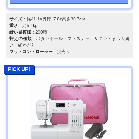
サイズ
：幅41.1×奥行17.8×高さ30.7cm
重さ
：約5.4kg
縫い目模様
：200種
押えの種類
：ボタンホール・ファスナー・サテン・まつり縫
い・縁かがり
フットコントローラー
：別売り
PICK UP!