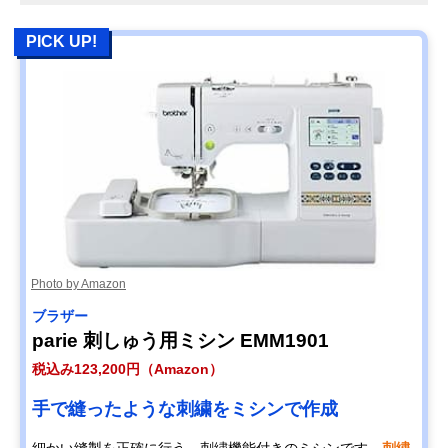
PICK UP!
Photo by Amazon
ブラザー
parie 刺しゅう用ミシン EMM1901
税込み123,200円（Amazon）
手で縫ったような刺繍をミシンで作成
細かい縫製を正確に行う、刺繍機能付きのミシンです。
刺繍