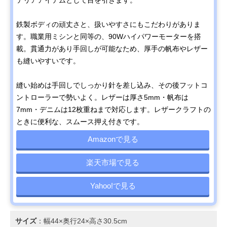
鉄製ボディの頑丈さと、扱いやすさにもこだわりがありま
す。職業用ミシンと同等の、90Wハイパワーモーターを搭
載。貫通力があり手回しが可能なため、厚手の帆布やレザー
も縫いやすいです。
縫い始めは手回しでしっかり針を差し込み、その後フットコ
ントローラーで勢いよく。レザーは厚さ5mm・帆布は
7mm・デニムは12枚重ねまで対応します。レザークラフトの
ときに便利な、スムース押え付きです。
Amazonで見る
楽天市場で見る
Yahoo!で見る
サイズ
：幅44×奥行24×高さ30.5cm