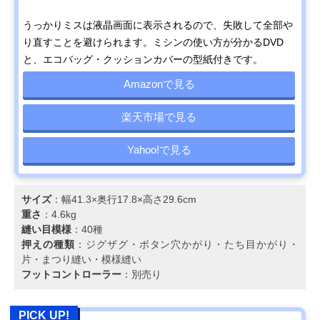
うっかりミスは液晶画面に表示されるので、失敗して全部や
り直すことを避けられます。ミシンの使い方が分かるDVD
と、エコバッグ・クッションカバーの型紙付きです。
Amazonで見る
楽天市場で見る
Yahoo!で見る
サイズ
：幅41.3×奥行17.8×高さ29.6cm
重さ
：4.6kg
縫い目模様
：40種
押えの種類
：ジグザグ・ボタン穴かがり・たち目かがり・
片・まつり縫い・模様縫い
フットコントローラー
：別売り
PICK UP!