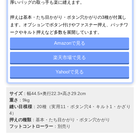
厚いバッグの取っ手も楽に縫えます。
押えは基本・たち目かがり・ボタン穴かがりの3種が付属し
ます。オプションでボタン付けやファスナー押え、パッチワ
ークやキルト押えなど多数を展開しています。
Amazonで見る
楽天市場で見る
Yahoo!で見る
サイズ
：幅44.5×奥行22.3×高さ29.2cm
重さ
：9kg
縫い目模様
：20種（実用11・ボタン穴4・キルト1・かざり
4）
押えの種類
：基本・たち目かがり・ボタン穴かがり
フットコントローラー
：別売り