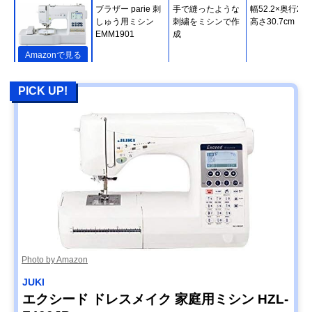
ブラザー parie 刺
手で縫ったような
幅52.2×奥行21.
しゅう用ミシン
刺繍をミシンで作
高さ30.7cm
EMM1901
成
Amazonで見る
PICK UP!
ジャノメ(Janome)
6つの押えで難し
幅40.6×奥行18.
コンピュータミシ
いステッチの仕上
高さ29.8cm
ン JN831
がりがきれい
Amazonで見る
JUKI グレース 家
スムーズに布を送
幅44.5×奥行22.
Amazonで見る
庭用ミシン HZL-
る毎分900針の強
高さ29.2cm
G100B
力モーター
アックスヤマザキ
子育て世帯におす
幅41.1×奥行17.
Amazonで見る
子育てにもっとい
すめ！ステッチ＆
高さ30.7cm
いミシン MM-30
縫い模様200種
Photo by Amazon
ジャノメ(Janome)
かわいいデザイン
幅40.6×奥行17.
Amazonで見る
JUKI
コンピュータミシ
性と簡単な操作性
高さ29.8cm
エクシード ドレスメイク 家庭用ミシン HZL-
ン JP210M
を両立