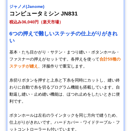
ジャノメ(Janome)
コンピュータミシン JN831
税込み36,040円（楽天市場）
6つの押えで難しいステッチの仕上がりがきれ
い
基本・たち目かがり・サテン・まつり縫い・ボタンホール・
ファスナーの押えがセットです。各押えを使って
合計59種の
ステッチが縫え
、洋服作りで重宝します。
糸切りボタンを押すと上糸と下糸を同時にカットし、縫い終
わりに自動で糸を切るプログラム機能も搭載しています。自
動返し縫い・止め縫い機能は、ほつれ止めをしたいときに便
利です。
ボタンホールは左右のラインタックを同じ方向で縫うため、
仕上がりがきれいです。ハードカバー・ワイドテーブル・フ
ットコントローラーも付いています。