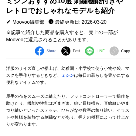
ミシンおすすめ10選 刺繍機能付きや
レトロでおしゃれなモデルも紹介
Moovoo編集部
最終更新日: 2026-03-20
※記事で紹介した商品を購入すると、売上の一部が
Moovooに還元されることがあります。
Share
Post
LINE
Copy
洋服のサイズ直しや裾上げ、幼稚園・小学校で使う小物や袋、マ
スクを手作りするときなど、
ミシン
は毎日の暮らしを豊かにする
便利なアイテムです。
厚手の布をスムーズに縫えたり、フットコントローラーで操作を
助けたり、機能や性能はざまざま。縫い目模様も、直線縫いやま
つり縫いといったステッチ、ひらがなや数字の飾り縫い、イラス
トや模様を装飾する刺繍などがあり、押えの種類によって仕上が
りが変わります。