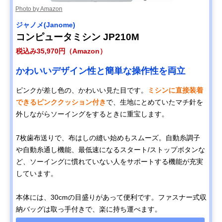
Photo by Amazon
ジャノメ(Janome)
コンピュータミシン JP210M
税込み35,970円（Amazon）
かわいいデザイン性と簡単な操作性を両立
ピンクが差し色の、かわいい見た目です。
ミシンに直接装着
できるピンククッション付き
で、生地にとめていたマチ針を
外しながらソーイングをするときに重宝します。
7枚歯布送りで、布はしの縫い始めもスムーズ。自動糸調子
や自動糸通し機能、最低速になるスタート/ストップボタンな
ど、ソーイングに慣れていない人をサポートする機能が充実
しています。
本体には、30cmの目盛りがあって便利です。ファスナー式収
納バッグは取っ手付きで、楽に持ち運べます。