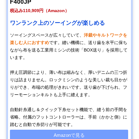
F400JP
税込み110,909円（Amazon）
ブラザー コンピュ
多彩なアレンジを
幅41.3×奥行17.
Amazonで見る
ータミシン S71-
楽しめる自動文字
高さ29.6cm
ワンランク上のソーイングが楽しめる
SL
縫い
ソーイングスペースが広々していて、
洋裁やキルトワークを
アックスヤマザキ
インテリアにもな
幅44×奥行24×
楽しむ人におすすめ
です。縫い機構に、送り歯を水平に保ち
Amazonで見る
TOKYO OTOKOミ
るおしゃれなレト
さ30.5cm
ながら布を送る工業用ミシンの技術「BOX送り」を採用して
シン OM-01
ロデザイン
います。
マクロス 小型ミシ
扱いやすくて利便
幅20×奥行11.5
Amazonで見る
ン ソウィリー
性の高い小さいミ
さ20.5cm
押え圧調節により、薄い布は縮みなく、厚いデニムの三つ折
シン
りは詰まりません。ロックミシンのような美しい裁ち目かが
りができ、布端の処理がきれいです。送り歯が下げられ、フ
リーモーションキルトも上手に縫えます。
自動針糸通し＆クイック下糸セット機能で、縫う前の手間を
省略。付属のフットコントローラーは、手前（かかと側）に
踏むと自動で糸切りが可能です。
Amazonで見る