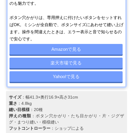
のも魅力です。
ボタン穴かがりは、専用押えに付けたいボタンをセットすれ
ばOK。ミシンが全自動で、ボタンサイズにあわせて縫い上げ
ます。操作を間違えたときは、エラー表示と音で知らせるの
で安心です。
Amazonで見る
楽天市場で見る
Yahoo!で見る
サイズ
：幅41.3×奥行16.9×高さ31cm
重さ
：4.8kg
縫い目模様
：20種
押えの種類
：ボタン穴かがり・たち目かがり・片・ジグザ
グ・まつり縫い・模様縫い
フットコントローラー
：ショップによる