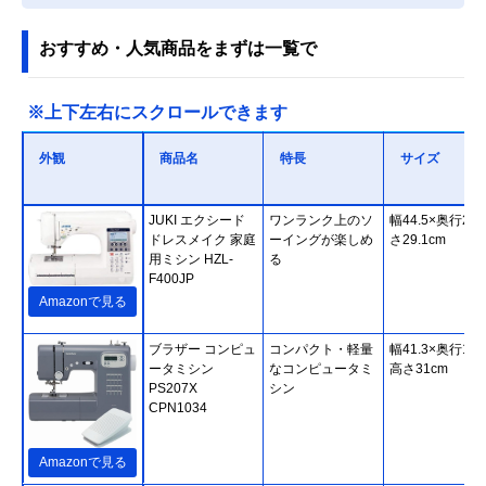
おすすめ・人気商品をまずは一覧で
※上下左右にスクロールできます
外観
商品名
特長
サイズ
JUKI エクシード
ワンランク上のソ
幅44.5×奥行21
ドレスメイク 家庭
ーイングが楽しめ
さ29.1cm
用ミシン HZL-
る
F400JP
Amazonで見る
‎ブラザー コンピュ
コンパクト・軽量
幅41.3×奥行16.
ータミシン
なコンピュータミ
高さ31cm
PS207X
シン
CPN1034
Amazonで見る