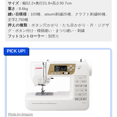
サイズ
：幅52.2×奥行21.8×高さ30.7cm
重さ
：8.6kg
縫い目模様
：103種、atsumi刺繍25種、クラフト刺繍80種、
文字2,750種
押えの種類
：ボタン穴かがり・たち目かがり・片・ジグザ
グ・ボタン付け・模様縫い・まつり縫い・刺繍
フットコントローラー
：別売り
PICK UP!
Photo by Amazon