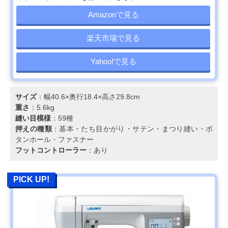
Amazonで見る
楽天市場で見る
Yahoo!で見る
サイズ
：幅40.6×奥行18.4×高さ29.8cm
重さ
：5.6kg
縫い目模様
：59種
押えの種類
：基本・たち目かがり・サテン・まつり縫い・ボ
タンホール・ファスナー
フットコントローラー
：あり
PICK UP!