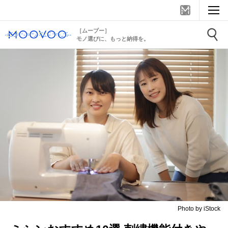
［ムーブー］
モノ選びに、もっと納得を。
Photo by iStock