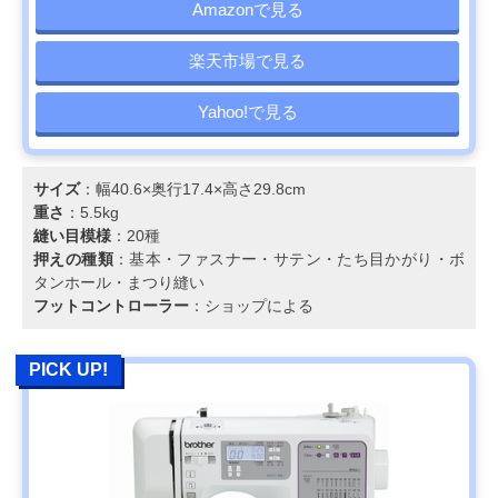
Amazonで見る
楽天市場で見る
Yahoo!で見る
サイズ
：幅40.6×奥行17.4×高さ29.8cm
重さ
：5.5kg
縫い目模様
：20種
押えの種類
：基本・ファスナー・サテン・たち目かがり・ボ
タンホール・まつり縫い
フットコントローラー
：ショップによる
PICK UP!