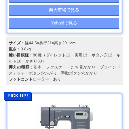
楽天市場で見る
Yahoo!で見る
サイズ
：幅44.5×奥行21×高さ29.1cm
重さ
：9.8kg
縫い目模様
：80種（ダイレクト12・実用13・ボタン穴12・キ
ルト10・かざり33）
押えの種類
：基本・ファスナー・たち目かがり・ブラインド
ステッチ・ボタン穴かがり・手動ボタン穴かがり
フットコントローラー
：あり
PICK UP!